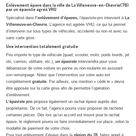
Enlèvement épave dans la ville de La Villeneuve-en-Chevrie(78)
par un épaviste agréé VHU
Spécialisé dans
l’enlèvement d’épaves,
l’épaviste-pro intervient à
La
Villeneuve-en-Chevrie
, L’agence est agréée VHU, ce qui lui permet
d’intervenir sur tous types de véhicules, accidenté ou non et avec ou
sans carte grise.
Une intervention totalement gratuite.
Peu importe le type de véhicule (quad, scooter, moto, poids lourds, jet
ski, camion, utilitaire, etc.),
un épaviste
interviendra pour vous
débarrasser de votre voiture en panne ou non-roulante en assurant
son remorquage. Notez que l’intervention sur votre auto est
complètement
gratuite
. Par ailleurs, une mention « cédé le » devra
être apposée sur la carte grise afin de permettre l’opération
d’enlèvement.
L’épaviste pro
propose également un rachat épave auprès des
propriétaires. De ce fait, l’agence pourra vous proposer de racheter
certaines pièces. Dès lors qu’un accord est trouvé pour le rachat
épave, le règlement pourra se faire immédiatement sur place, selon la
modalité de paiement de votre choix.
Pour tout enlèvement d’épave dans la
région du 78
, faites appel à