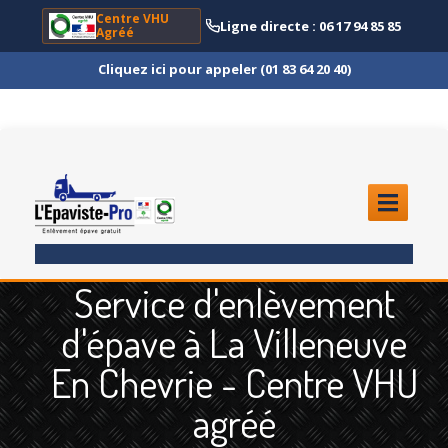
Centre VHU
Ligne directe : 06 17 94 85 85
Agréé
Cliquez ici pour appeler (01 83 64 20 40)
ACCUEIL
Service d'enlèvement
ENLÈVEMENT
ÉPAVE
d'épave à La Villeneuve
Quoi
?
En Chevrie - Centre VHU
Scooter
et Moto
agréé
Camion
et Poids Lourd