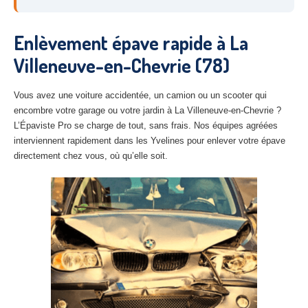
27
– Eure
Enlèvement épave rapide à La
10
– Aube
Villeneuve-en-Chevrie (78)
02
– Aisne
Tous
les secteurs
Vous avez une voiture accidentée, un camion ou un scooter qui
encombre votre garage ou votre jardin à La Villeneuve-en-Chevrie ?
L’Épaviste Pro se charge de tout, sans frais. Nos équipes agréées
CENTRE
VHU AGRÉE
interviennent rapidement dans les Yvelines pour enlever votre épave
Centre
agréé VHU Paris 75 : casse auto avec destruction
directement chez vous, où qu’elle soit.
Centre
agréé VHU 77 : casse auto avec destruction
Centre
agréé VHU 78 : casse auto avec destruction
Centre
agréé VHU 91 : casse auto avec destruction
Centre
agréé VHU 92 : casse auto avec destruction
Centre
agréé VHU 93 : casse auto avec destruction