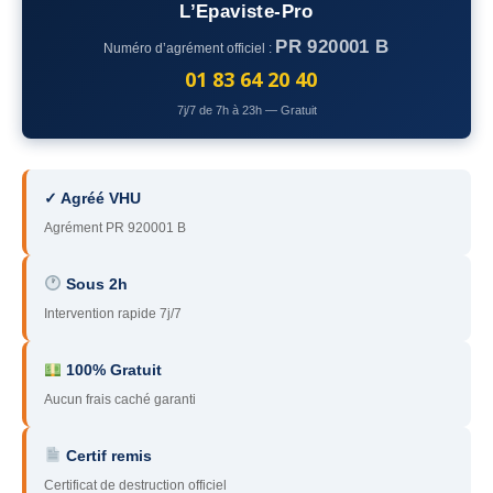
L’Epaviste-Pro
78
– Yvelines
PR 920001 B
Numéro d’agrément officiel :
92
– Hauts-de-Seine
01 83 64 20 40
7j/7 de 7h à 23h — Gratuit
93
– Seine-Saint-Denis
94
– Val-de-Marne
✓ Agréé VHU
95
– Val d’Oise
Agrément PR 920001 B
91
– Essonne
Sous 2h
89
– Yonne
Intervention rapide 7j/7
60
– Oise
100% Gratuit
51
– Marne
Aucun frais caché garanti
45
– Loiret
Certif remis
28
– Eure-et-Loir
Certificat de destruction officiel