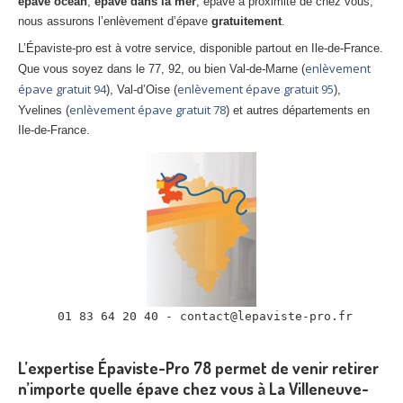
épave océan
,
épave dans la mer
, épave à proximité de chez vous,
nous assurons l’enlèvement d’épave
gratuitement
.
L’Épaviste-pro est à votre service, disponible partout en Ile-de-France.
enlèvement
Que vous soyez dans le 77, 92, ou bien Val-de-Marne (
épave gratuit 94
enlèvement épave gratuit 95
), Val-d’Oise (
),
enlèvement épave gratuit 78
Yvelines (
) et autres départements en
Ile-de-France.
 01 83 64 20 40 - contact@lepaviste-pro.fr

L’expertise Épaviste-Pro 78 permet de venir retirer
n’importe quelle épave chez vous à La Villeneuve-