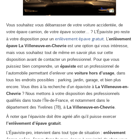
Centre
agréé VHU 94 : casse auto avec destruction
Centre
agréé VHU 95 : casse auto avec destruction
Vous souhaitez vous débarrasser de votre voiture accidentée, de
votre épave camion, de votre épave scooter… ? L’Épaviste pro reste
DOCUMENTS
À JOINDRE
enlèvement épave gratuit
à votre disposition pour un
. L’
enlèvement
RACHAT
VÉHICULES
épave La Villeneuve-en-Chevrie
est une option qui vous intéresse,
mais vous souhaitez tout de même en savoir plus sur cette
CONTACT
disposition avant de contacter un professionnel. Pour que vous
puissiez bien comprendre, un
épaviste
est un professionnel de
l’automobile permettant d’enlever une
01 83 64 20 40
voiture hors d’usage
, dans
tous les endroits possibles : parking, jardin, garage, et bien plus
encore. Vous êtes à la recherche d’un épaviste à
La Villeneuve-en-
Chevrie
? Nous mettons à votre disposition des professionnels
qualifiés dans toute l’Île-de-France, et notamment dans le
département des Yvelines (78), à
La Villeneuve-en-Chevrie
.
À noter que l’épaviste doit être agréé afin qu’il puisse exercer
l’enlèvement d’épave gratuit
.
L’Épaviste-pro, intervient dans tout type de situation :
enlèvement