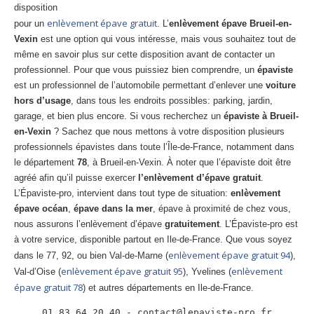
disposition
Centre
agréé VHU 94 : casse auto avec destruction
enlèvement épave gratuit
pour un
. L’
enlèvement épave Brueil-en-
Centre
agréé VHU 95 : casse auto avec destruction
Vexin
est une option qui vous intéresse, mais vous souhaitez tout de
même en savoir plus sur cette disposition avant de contacter un
professionnel. Pour que vous puissiez bien comprendre, un
épaviste
DOCUMENTS
À JOINDRE
est un professionnel de l’automobile permettant d’enlever une
voiture
RACHAT
VÉHICULES
hors d’usage
, dans tous les endroits possibles: parking, jardin,
garage, et bien plus encore. Si vous recherchez un
épaviste à Brueil-
CONTACT
en-Vexin
? Sachez que nous mettons à votre disposition plusieurs
professionnels épavistes dans toute l’Île-de-France, notamment dans
le département
78
, à Brueil-en-Vexin. À noter que l’épaviste doit être
01 83 64 20 40
agréé afin qu’il puisse exercer
l’enlèvement d’épave gratuit
.
L’Épaviste-pro, intervient dans tout type de situation:
enlèvement
épave océan
,
épave dans la mer
, épave à proximité de chez vous,
nous assurons l’enlèvement d’épave
gratuitement
. L’Épaviste-pro est
à votre service, disponible partout en Ile-de-France. Que vous soyez
enlèvement épave gratuit 94
dans le 77, 92, ou bien Val-de-Marne (
),
enlèvement épave gratuit 95
enlèvement
Val-d’Oise (
), Yvelines (
épave gratuit 78
) et autres départements en Ile-de-France.
 01 83 64 20 40 - contact@lepaviste-pro.fr 