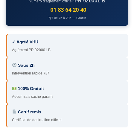
PR 920001 B
Numéro d’agrément officiel:
78
– Yvelines
01 83 64 20 40
7j/7 de 7h à 23h — Gratuit
92
– Hauts-de-Seine
93
– Seine-Saint-Denis
✓ Agréé VHU
94
– Val-de-Marne
Agrément PR 920001 B
95
– Val d’Oise
Sous 2h
91
– Essonne
Intervention rapide 7j/7
89
– Yonne
100% Gratuit
60
– Oise
Aucun frais caché garanti
51
– Marne
Certif remis
45
– Loiret
Certificat de destruction officiel
28
– Eure-et-Loir