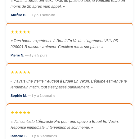
« Parfait à Brueil En Vexin! Pas de prise de tête, le véhicule retiré en
moins de 2h après mon appel. »
Aurélie H.
— il y a 1 semaine
★★★★★
« Très bonne expérience à Brueil En Vexin. L’agrément VHU PR
920001 B rassure vraiment. Certificat remis sur place. »
Pierre N.
— il y a 5 jours
★★★★★
« J’avais une vieille Peugeot à Brueil En Vexin. L’équipe est venue le
lendemain matin, tout s’est passé parfaitement. »
Sophie M.
— il y a 1 semaine
★★★★★
« J’ai contacté L’Épaviste-Pro pour une épave à Brueil En Vexin.
Réponse immédiate, intervention le soir même. »
Isabelle T.
— il y a 3 semaines