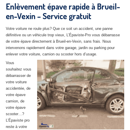
Enlèvement épave rapide à Brueil-
27
– Eure
en-Vexin – Service gratuit
10
– Aube
02
– Aisne
Votre voiture ne roule plus? Que ce soit un accident, une panne
définitive ou un véhicule trop vieux, L’Épaviste-Pro vous débarrasse
Tous
les secteurs
de votre épave directement à Brueil-en-Vexin, sans frais. Nous
intervenons rapidement dans votre garage, jardin ou parking pour
CENTRE
VHU AGRÉE
enlever votre voiture, camion ou scooter hors d’usage.
Vous
Centre
agréé VHU Paris 75 : casse auto avec destruction
souhaitez vous
débarrasser de
Centre
agréé VHU 77 : casse auto avec destruction
votre voiture
Centre
agréé VHU 78 : casse auto avec destruction
accidentée, de
votre épave
Centre
agréé VHU 91 : casse auto avec destruction
camion, de
votre épave
Centre
agréé VHU 92 : casse auto avec destruction
scooter…?
L’Épaviste pro
Centre
agréé VHU 93 : casse auto avec destruction
reste à votre