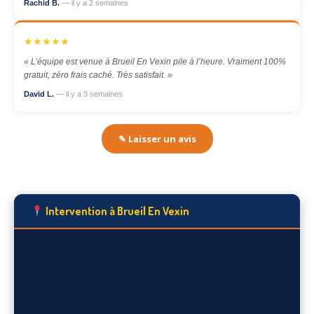
Rachid B.
— il y a 2 semaines
★★★★★
« L’équipe est venue à Brueil En Vexin pile à l’heure. Vraiment 100%
gratuit, zéro frais caché. Très satisfait. »
David L.
— il y a 3 semaines
✎ Laisser un avis
Intervention à Brueil En Vexin