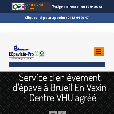
Centre VHU
Ligne directe : 06 17 94 85 85
Agréé
Cliquez ici pour appeler (01 83 64 20 40)
ACCUEIL
Service d'enlèvement
ENLÈVEMENT
ÉPAVE
d'épave à Brueil En Vexin
Quoi
?
- Centre VHU agréé
Scooter
et Moto
Camion
et Poids Lourd