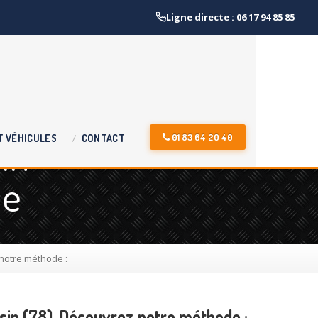
Ligne directe : 06 17 94 85 85
in
01 83 64 20 40
T
VÉHICULES
CONTACT
le
notre méthode :
in (78). Découvrez notre méthode :