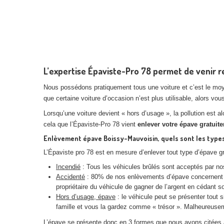
L’expertise Épaviste-Pro 78 permet de venir r
Nous possédons pratiquement tous une voiture et c’est le moyen
que certaine voiture d’occasion n’est plus utilisable, alors vou
Lorsqu’une voiture devient « hors d’usage », la pollution est a
cela que l’Épaviste-Pro 78 vient
enlever votre épave gratuit
Enlèvement épave Boissy-Mauvoisin, quels sont les types
L’Épaviste pro 78 est en mesure d’enlever tout type d’épave g
Incendié
: Tous les véhicules brûlés sont acceptés par nos 
Accidenté
: 80% de nos enlèvements d’épave concernent le
propriétaire du véhicule de gagner de l’argent en cédant s
Hors d’usage, épave
: le véhicule peut se présenter tout s
famille et vous la gardez comme « trésor ». Malheureuse
L’épave se présente donc en 3 formes que nous avons citées 