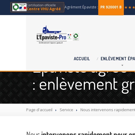
Certification officielle
Agrément Épaviste :
★★
PR 920001 B
Centre VHU Agréé
Épaviste agréé 
ACCUEIL
ENLÈVEMENT
ÉPA
: enlèvement gr
Page d'accueil
Service
Nous
intervenons rapidement 
Nous
intervenons rapidement pour en