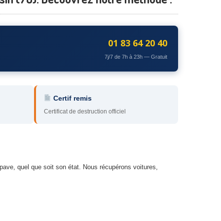
01 83 64 20 40
7j/7 de 7h à 23h — Gratuit
Certif remis
Certificat de destruction officiel
épave, quel que soit son état. Nous récupérons voitures,