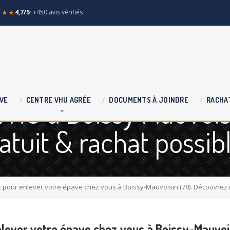
★★★
4,7/5
· +450 avis vérifiés
VHU à Boissy Mauvois
VE
CENTRE
VHU AGRÉE
DOCUMENTS
À JOINDRE
RACHA
atuit & rachat possib
pour enlever votre épave chez vous à Boissy-Mauvoisin (78). Découvrez 
lever votre épave chez vous à Boissy-Mauvois