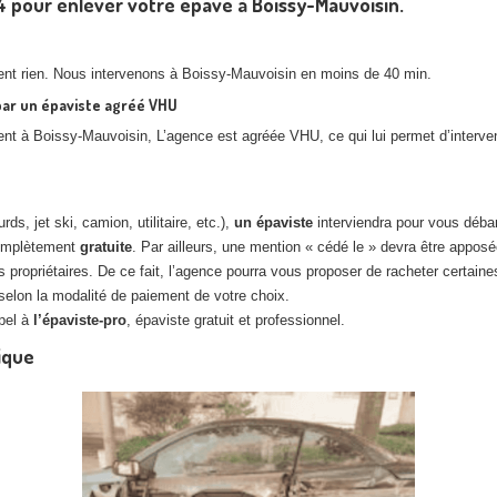
24 pour enlever votre épave à Boissy-Mauvoisin.
ent rien. Nous intervenons à Boissy-Mauvoisin en moins de 40 min.
par un épaviste agréé VHU
ient à Boissy-Mauvoisin, L’agence est agréée VHU, ce qui lui permet d’interve
s, jet ski, camion, utilitaire, etc.),
un épaviste
interviendra pour vous débar
complètement
gratuite
. Par ailleurs, une mention « cédé le » devra être apposée
ropriétaires. De ce fait, l’agence pourra vous proposer de racheter certaines
selon la modalité de paiement de votre choix.
ppel à
l’épaviste-pro
, épaviste gratuit et professionnel.
ique