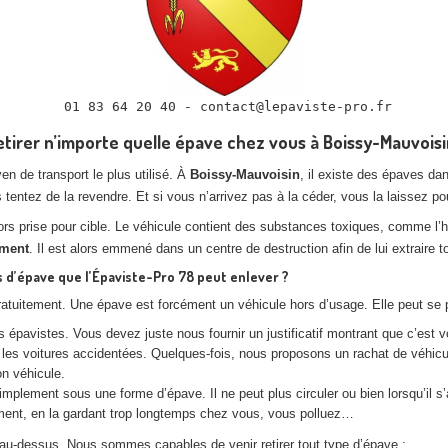
etirer n’importe quelle épave chez vous à Boissy-Mauvoisi
 de transport le plus utilisé. À
Boissy-Mauvoisin
, il existe des épaves da
s tentez de la revendre. Et si vous n’arrivez pas à la céder, vous la laissez p
lors prise pour cible. Le véhicule contient des substances toxiques, comme l’h
ement
. Il est alors emmené dans un centre de destruction afin de lui extraire
 d’épave que l’Épaviste-Pro 78 peut enlever ?
ratuitement. Une épave est forcément un véhicule hors d’usage. Elle peut se p
épavistes. Vous devez juste nous fournir un justificatif montrant que c’est vo
s voitures accidentées. Quelques-fois, nous proposons un rachat de véhicule
on véhicule.
implement sous une forme d’épave. Il ne peut plus circuler ou bien lorsqu’il s
ment, en la gardant trop longtemps chez vous, vous polluez…
au-dessus. Nous sommes capables de venir retirer tout type d’épave :