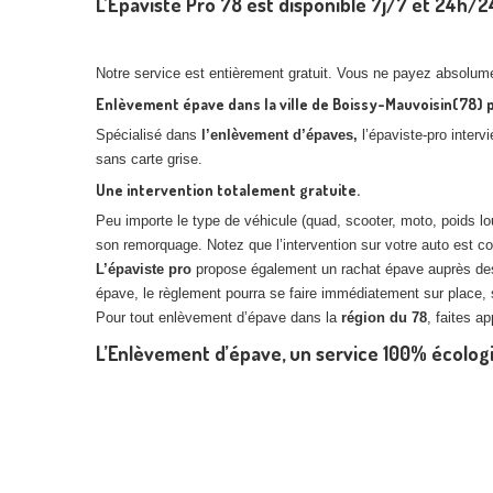
L’Épaviste Pro 78 est disponible 7j/7 et 24h/
Notre service est entièrement gratuit. Vous ne payez absolum
Enlèvement épave dans la ville de Boissy-Mauvoisin(78) 
Spécialisé dans
l’enlèvement d’épaves,
l’épaviste-pro interv
sans carte grise.
Une intervention totalement gratuite.
Peu importe le type de véhicule (quad, scooter, moto, poids lourd
son remorquage. Notez que l’intervention sur votre auto est 
L’épaviste pro
propose également un rachat épave auprès des p
épave, le règlement pourra se faire immédiatement sur place, 
Pour tout enlèvement d’épave dans la
région du 78
, faites a
L’Enlèvement d’épave, un service 100% écolog