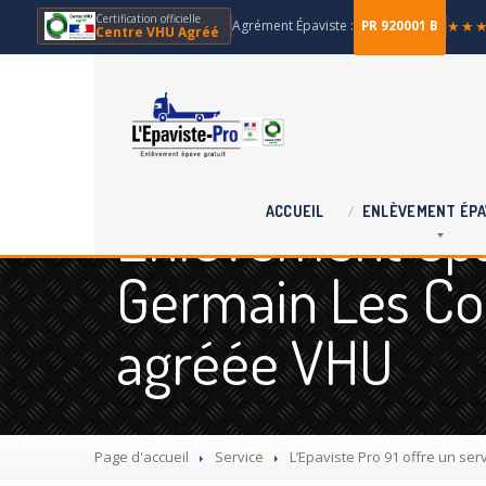
Certification officielle
Agrément Épaviste :
★★
PR 920001 B
Centre VHU Agréé
Enlèvement épav
ACCUEIL
ENLÈVEMENT
ÉPA
Germain Les Cor
agréée VHU
Page d'accueil
Service
L’Epaviste
Pro 91 offre un ser