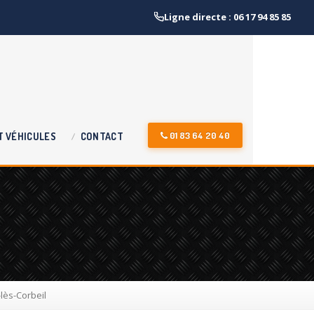
Ligne directe : 06 17 94 85 85
01 83 64 20 40
T
VÉHICULES
CONTACT
lès-Corbeil