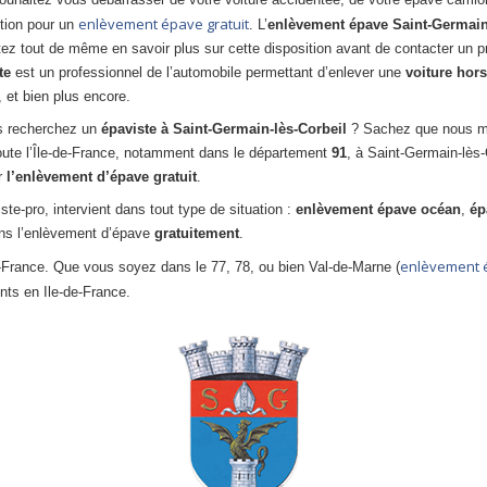
enlèvement épave gratuit
ition pour un
. L’
enlèvement épave Saint-Germain
tez tout de même en savoir plus sur cette disposition avant de contacter un 
te
est un professionnel de l’automobile permettant d’enlever une
voiture hor
 et bien plus encore.
s recherchez un
épaviste à Saint-Germain-lès-Corbeil
? Sachez que nous me
oute l’Île-de-France, notamment dans le département
91
, à Saint-Germain-lès-C
r
l’enlèvement d’épave gratuit
.
ste-pro, intervient dans tout type de situation :
enlèvement épave océan
,
ép
ns l’enlèvement d’épave
gratuitement
.
enlèvement é
de-France. Que vous soyez dans le 77, 78, ou bien Val-de-Marne (
nts en Ile-de-France.