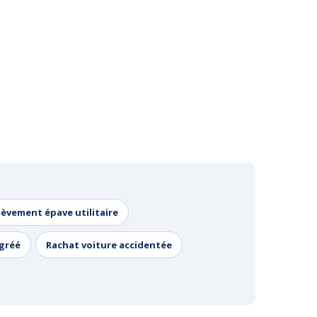
lèvement épave utilitaire
agréé
Rachat voiture accidentée