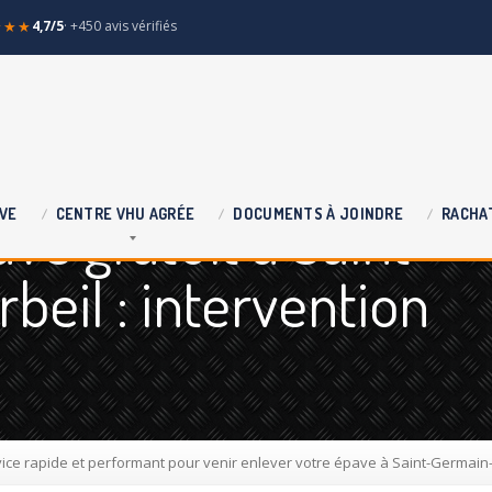
★★★
4,7/5
· +450 avis vérifiés
e gratuit à Saint
VE
CENTRE
VHU AGRÉE
DOCUMENTS
À JOINDRE
RACHA
beil : intervention
vice rapide et performant pour venir enlever votre épave à Saint-Germain-