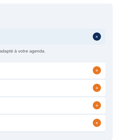
+
 adapté à votre agenda.
+
+
+
+