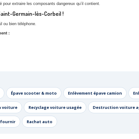
é pour extraire les composants dangereux qu’il contient.
Saint-Germain-lès-Corbeil !
l ou bien téléphone.
ment :
Épave scooter & moto
Enlèvement épave camion
En
a voiture
Recyclage voiture usagée
Destruction voiture 
fournir
Rachat auto