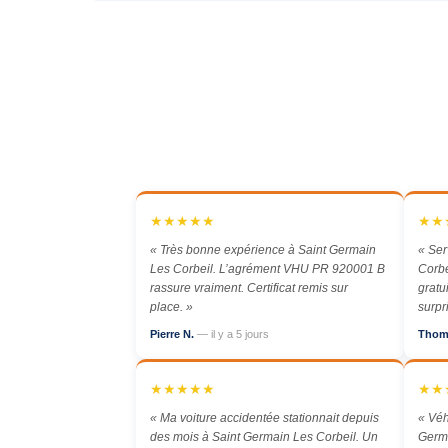
★★★★★
★★
« Très bonne expérience à Saint Germain
« Ser
Les Corbeil. L’agrément VHU PR 920001 B
Corbe
rassure vraiment. Certificat remis sur
gratu
place. »
surpr
Pierre N.
— il y a 5 jours
Thom
★★★★★
★★
« Ma voiture accidentée stationnait depuis
« Véh
des mois à Saint Germain Les Corbeil. Un
Germa