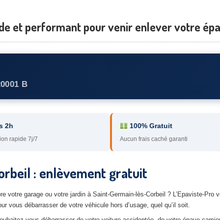
ide et performant pour venir enlever votre ép
20001 B
s 2h
100% Gratuit
ion rapide 7j/7
Aucun frais caché garanti
rbeil : enlèvement gratuit
re votre garage ou votre jardin à Saint-Germain-lès-Corbeil ? L’Epaviste-Pro
r vous débarrasser de votre véhicule hors d’usage, quel qu’il soit.
ouhaitez vous débarrasser de votre voiture accidentée, de votre épave camion