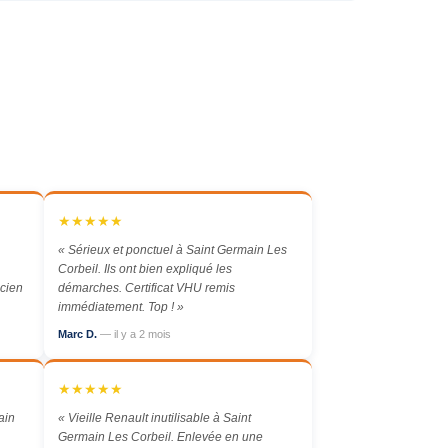
★★★★★
« Sérieux et ponctuel à Saint Germain Les
Corbeil. Ils ont bien expliqué les
icien
démarches. Certificat VHU remis
immédiatement. Top ! »
Marc D.
— il y a 2 mois
★★★★★
ain
« Vieille Renault inutilisable à Saint
Germain Les Corbeil. Enlevée en une