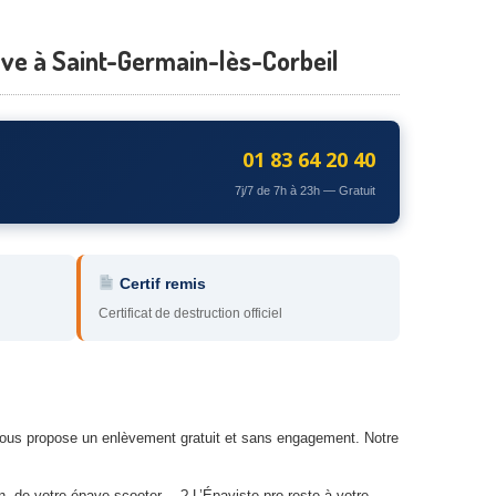
ave à Saint-Germain-lès-Corbeil
01 83 64 20 40
7j/7 de 7h à 23h — Gratuit
Certif remis
Certificat de destruction officiel
 vous propose un enlèvement gratuit et sans engagement. Notre
, de votre épave scooter… ? L’Épaviste pro reste à votre