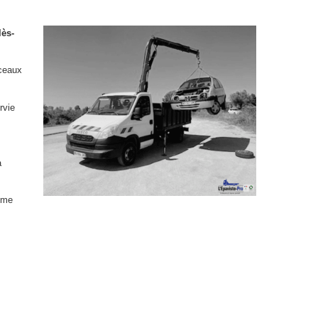
lès-
rceaux
rvie
a
même