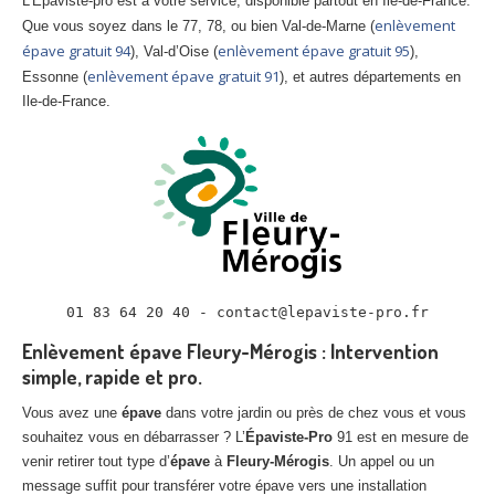
L’Épaviste-pro est à votre service, disponible partout en Ile-de-France.
enlèvement
Que vous soyez dans le 77, 78, ou bien Val-de-Marne (
épave gratuit 94
enlèvement épave gratuit 95
), Val-d’Oise (
),
enlèvement épave gratuit 91
Essonne (
), et autres départements en
Ile-de-France.
01 83 64 20 40 - contact@lepaviste-pro.fr
Enlèvement épave Fleury-Mérogis : Intervention
simple, rapide et pro.
Vous avez une
épave
dans votre jardin ou près de chez vous et vous
souhaitez vous en débarrasser ? L’
Épaviste-Pro
91 est en mesure de
venir retirer tout type d’
épave
à
Fleury-Mérogis
. Un appel ou un
message suffit pour transférer votre épave vers une installation