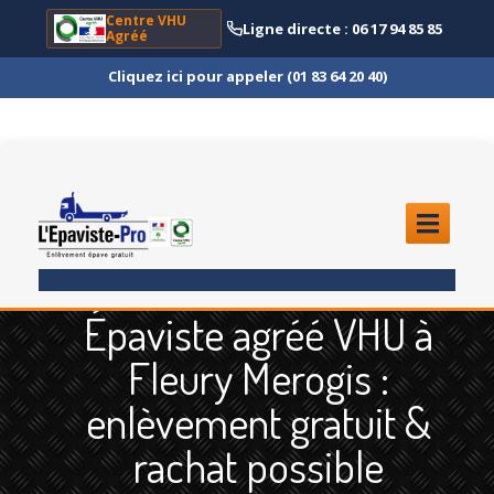
Centre VHU
Ligne directe : 06 17 94 85 85
Agréé
Cliquez ici pour appeler (01 83 64 20 40)
ACCUEIL
Épaviste agréé VHU à
ENLÈVEMENT
ÉPAVE
Fleury Merogis :
Quoi
?
enlèvement gratuit &
Scooter
et Moto
rachat possible
Camion
et Poids Lourd