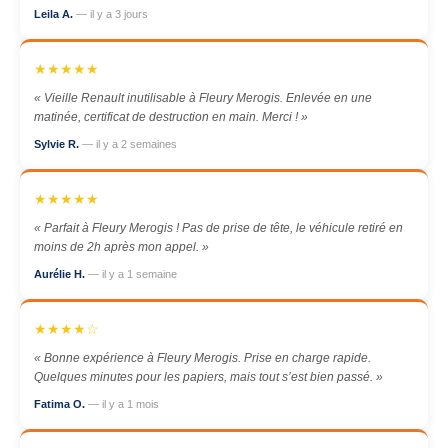
Leila A.
— il y a 3 jours
★★★★★
« Vieille Renault inutilisable à Fleury Merogis. Enlevée en une
matinée, certificat de destruction en main. Merci ! »
Sylvie R.
— il y a 2 semaines
★★★★★
« Parfait à Fleury Merogis ! Pas de prise de tête, le véhicule retiré en
moins de 2h après mon appel. »
Aurélie H.
— il y a 1 semaine
★★★★☆
« Bonne expérience à Fleury Merogis. Prise en charge rapide.
Quelques minutes pour les papiers, mais tout s’est bien passé. »
Fatima O.
— il y a 1 mois