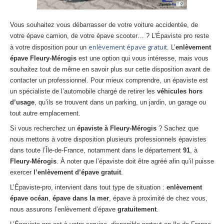
Centre
agréé VHU 94 : casse auto avec destruction
Vous souhaitez vous débarrasser de votre voiture accidentée, de
Centre
agréé VHU 95 : casse auto avec destruction
votre épave camion, de votre épave scooter… ? L’Épaviste pro reste
enlèvement épave gratuit
à votre disposition pour un
. L’
enlèvement
DOCUMENTS
À JOINDRE
épave Fleury-Mérogis
est une option qui vous intéresse, mais vous
souhaitez tout de même en savoir plus sur cette disposition avant de
RACHAT
VÉHICULES
contacter un professionnel. Pour mieux comprendre, un épaviste est
CONTACT
un spécialiste de l’automobile chargé de retirer les
véhicules hors
d’usage
, qu’ils se trouvent dans un parking, un jardin, un garage ou
tout autre emplacement.
01 83 64 20 40
Si vous recherchez un
épaviste à Fleury-Mérogis
? Sachez que
nous mettons à votre disposition plusieurs professionnels épavistes
dans toute l’Île-de-France, notamment dans le département
91
, à
Fleury-Mérogis
. À noter que l’épaviste doit être agréé afin qu’il puisse
exercer
l’enlèvement d’épave gratuit
.
L’Épaviste-pro, intervient dans tout type de situation :
enlèvement
épave océan
,
épave dans la mer
, épave à proximité de chez vous,
nous assurons l’enlèvement d’épave
gratuitement
.