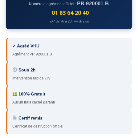
PR 920001 B
Numéro d’agrément officiel :
78
– Yvelines
01 83 64 20 40
92
– Hauts-de-Seine
7j/7 de 7h à 23h — Gratuit
93
– Seine-Saint-Denis
94
– Val-de-Marne
✓ Agréé VHU
Agrément PR 920001 B
95
– Val d’Oise
91
– Essonne
Sous 2h
Intervention rapide 7j/7
89
– Yonne
60
– Oise
100% Gratuit
Aucun frais caché garanti
51
– Marne
Certif remis
45
– Loiret
Certificat de destruction officiel
28
– Eure-et-Loir