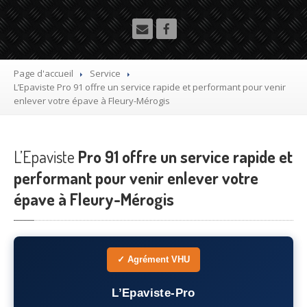
Utilitaire
Démolisseur
agrée VHU gratuit
Mettre
à la casse sa voiture
Page d'accueil
Service
L’Epaviste
Pro 91 offre un service rapide et performant pour venir
Dépollution
de véhicule hors d’usage gratuit
enlever votre épave à Fleury-Mérogis
Recyclage
voiture usagée gratuit
L’Epaviste
Destruction
Pro 91 offre un service rapide et
de voiture agréé
performant pour venir enlever votre
Epaviste
Gratuit
épave à Fleury-Mérogis
Rachat
voiture accidentée
Où
?
✓ Agrément VHU
75
– Paris
L’Epaviste-Pro
77
– Seine-et-Marne