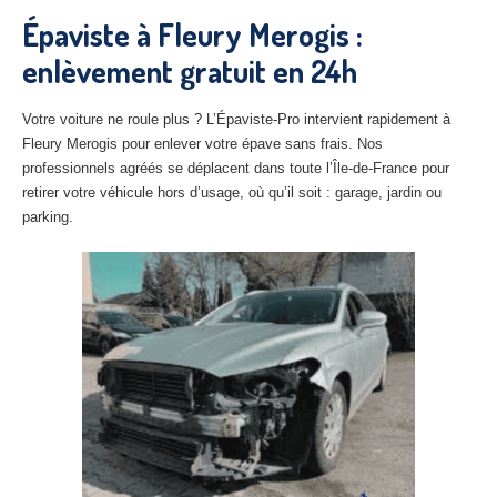
27
– Eure
Épaviste à Fleury Merogis :
enlèvement gratuit en 24h
10
– Aube
02
– Aisne
Votre voiture ne roule plus ? L’Épaviste-Pro intervient rapidement à
Fleury Merogis pour enlever votre épave sans frais. Nos
Tous
les secteurs
professionnels agréés se déplacent dans toute l’Île-de-France pour
retirer votre véhicule hors d’usage, où qu’il soit : garage, jardin ou
CENTRE
VHU AGRÉE
parking.
Centre
agréé VHU Paris 75 : casse auto avec destruction
Centre
agréé VHU 77 : casse auto avec destruction
Centre
agréé VHU 78 : casse auto avec destruction
Centre
agréé VHU 91 : casse auto avec destruction
Centre
agréé VHU 92 : casse auto avec destruction
Centre
agréé VHU 93 : casse auto avec destruction