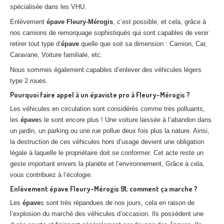
spécialisée dans les VHU.
Enlèvement
épave
Fleury-Mérogis
, c’est possible, et cela, grâce à
nos camions de remorquage sophistiqués qui sont capables de venir
retirer tout type d’
épave
quelle que soit sa dimension : Camion, Car,
Caravane, Voiture familiale, etc.
Nous sommes également capables d’enlever des véhicules légers
type 2 roues.
Pourquoi faire appel à un épaviste pro à
Fleury-Mérogis
?
Les véhicules en circulation sont considérés comme très polluants,
les
épave
s le sont encore plus ! Une voiture laissée à l’abandon dans
un jardin, un parking ou une rue pollue deux fois plus la nature. Ainsi,
la destruction de ces véhicules hors d’usage devient une obligation
légale à laquelle le propriétaire doit se conformer. Cet acte reste un
geste important envers la planète et l’environnement, Grâce à cela,
vous contribuez à l’écologie.
Enlèvement
épave
Fleury-Mérogis
91, comment ça marche ?
Les
épave
s sont très répandues de nos jours, cela en raison de
l’explosion du marché des véhicules d’occasion. Ils possèdent une