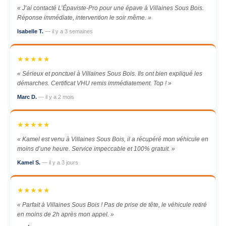
« J’ai contacté L’Épaviste-Pro pour une épave à Villaines Sous Bois.
Réponse immédiate, intervention le soir même. »
Isabelle T.
— il y a 3 semaines
★★★★★
« Sérieux et ponctuel à Villaines Sous Bois. Ils ont bien expliqué les
démarches. Certificat VHU remis immédiatement. Top ! »
Marc D.
— il y a 2 mois
★★★★★
« Kamel est venu à Villaines Sous Bois, il a récupéré mon véhicule en
moins d’une heure. Service impeccable et 100% gratuit. »
Kamel S.
— il y a 3 jours
★★★★★
« Parfait à Villaines Sous Bois ! Pas de prise de tête, le véhicule retiré
en moins de 2h après mon appel. »