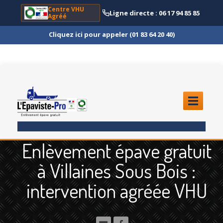
Centre VHU
Ligne directe : 06 17 94 85 85
Agréé
Cliquez ici pour appeler (01 83 64 20 40)
ACCUEIL
Enlèvement épave gratuit
ENLÈVEMENT
ÉPAVE
à Villaines Sous Bois :
Quoi
?
intervention agréée VHU
Scooter
et Moto
Camion
et Poids Lourd