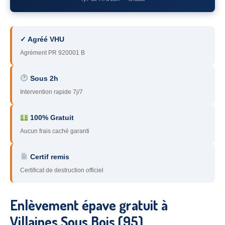
78
– Yvelines
92
– Hauts-de-Seine
✓ Agréé VHU
93
– Seine-Saint-Denis
Agrément PR 920001 B
94
– Val-de-Marne
Sous 2h
Intervention rapide 7j/7
95
– Val d’Oise
91
– Essonne
100% Gratuit
Aucun frais caché garanti
89
– Yonne
60
– Oise
Certif remis
Certificat de destruction officiel
51
– Marne
45
– Loiret
Enlèvement épave gratuit à
28
– Eure-et-Loir
Villaines Sous Bois (95)