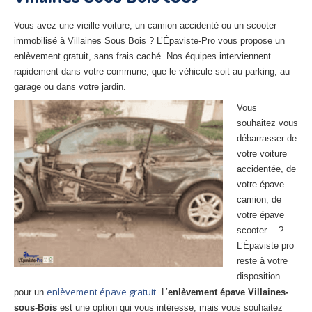
27
– Eure
Vous avez une vieille voiture, un camion accidenté ou un scooter
10
– Aube
immobilisé à Villaines Sous Bois ? L’Épaviste-Pro vous propose un
enlèvement gratuit, sans frais caché. Nos équipes interviennent
02
– Aisne
rapidement dans votre commune, que le véhicule soit au parking, au
garage ou dans votre jardin.
Tous
les secteurs
Vous
souhaitez vous
CENTRE
VHU AGRÉE
débarrasser de
votre voiture
Centre
agréé VHU Paris 75 : casse auto avec destruction
accidentée, de
Centre
agréé VHU 77 : casse auto avec destruction
votre épave
camion, de
Centre
agréé VHU 78 : casse auto avec destruction
votre épave
scooter… ?
Centre
agréé VHU 91 : casse auto avec destruction
L’Épaviste pro
reste à votre
Centre
agréé VHU 92 : casse auto avec destruction
disposition
enlèvement épave gratuit
pour un
. L’
enlèvement épave Villaines-
Centre
agréé VHU 93 : casse auto avec destruction
sous-Bois
est une option qui vous intéresse, mais vous souhaitez