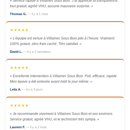
« Service rapide à Villaines Sous Bois. J’ai apprécié la transparence :
tout gratuit, agréé VHU, aucune mauvaise surprise. »
Thomas G.
— il y a 1 mois
★★★★★
« L’équipe est venue à Villaines Sous Bois pile à l’heure. Vraiment
100% gratuit, zéro frais caché. Très satisfait. »
David L.
— il y a 3 semaines
★★★★★
« Excellente intervention à Villaines Sous Bois. Poli, efficace, rapide.
Mon épave a été enlevée avant midi le jour même. »
Leila A.
— il y a 3 jours
★★★★★
« Je recommande vivement à Villaines Sous Bois et ses environs.
Service gratuit, agréé VHU, et le technicien très sympa. »
Laurent F.
— il y a 2 mois