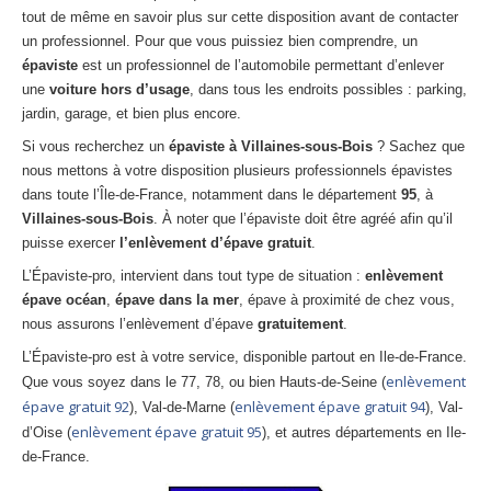
Centre
agréé VHU 94 : casse auto avec destruction
tout de même en savoir plus sur cette disposition avant de contacter
un professionnel. Pour que vous puissiez bien comprendre, un
Centre
agréé VHU 95 : casse auto avec destruction
épaviste
est un professionnel de l’automobile permettant d’enlever
une
voiture hors d’usage
, dans tous les endroits possibles : parking,
DOCUMENTS
À JOINDRE
jardin, garage, et bien plus encore.
Si vous recherchez un
épaviste à Villaines-sous-Bois
? Sachez que
RACHAT
VÉHICULES
nous mettons à votre disposition plusieurs professionnels épavistes
dans toute l’Île-de-France, notamment dans le département
95
, à
CONTACT
Villaines-sous-Bois
. À noter que l’épaviste doit être agréé afin qu’il
puisse exercer
l’enlèvement d’épave gratuit
.
01 83 64 20 40
L’Épaviste-pro, intervient dans tout type de situation :
enlèvement
épave océan
,
épave dans la mer
, épave à proximité de chez vous,
nous assurons l’enlèvement d’épave
gratuitement
.
L’Épaviste-pro est à votre service, disponible partout en Ile-de-France.
enlèvement
Que vous soyez dans le 77, 78, ou bien Hauts-de-Seine (
épave gratuit 92
enlèvement épave gratuit 94
), Val-de-Marne (
), Val-
enlèvement épave gratuit 95
d’Oise (
), et autres départements en Ile-
de-France.