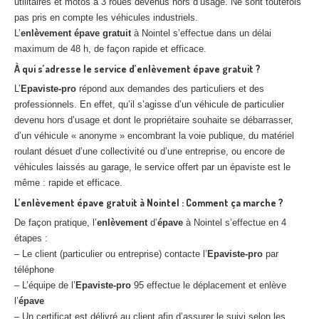
utilitaires et motos à 3 roues devenus hors d’usage. Ne sont toutefois
pas pris en compte les véhicules industriels.
L’
enlèvement
épave
gratuit
à Nointel s’effectue dans un délai
maximum de 48 h, de façon rapide et efficace.
À qui s’adresse le service d’enlèvement épave gratuit ?
L’
Epaviste-pro
répond aux demandes des particuliers et des
professionnels. En effet, qu’il s’agisse d’un véhicule de particulier
devenu hors d’usage et dont le propriétaire souhaite se débarrasser,
d’un véhicule « anonyme » encombrant la voie publique, du matériel
roulant désuet d’une collectivité ou d’une entreprise, ou encore de
véhicules laissés au garage, le service offert par un épaviste est le
même : rapide et efficace.
L’enlèvement épave gratuit à Nointel : Comment ça marche ?
De façon pratique, l’
enlèvement
d’
épave
à Nointel s’effectue en 4
étapes :
– Le client (particulier ou entreprise) contacte l’
Epaviste-pro
par
téléphone
– L’équipe de l’
Epaviste-pro
95 effectue le déplacement et enlève
l’
épave
– Un certificat est délivré au client afin d’assurer le suivi selon les