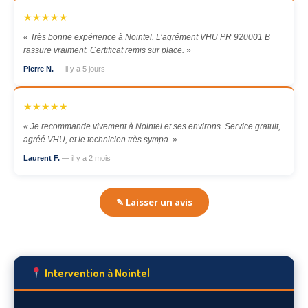
★★★★★
« Très bonne expérience à Nointel. L’agrément VHU PR 920001 B
rassure vraiment. Certificat remis sur place. »
Pierre N.
— il y a 5 jours
★★★★★
« Je recommande vivement à Nointel et ses environs. Service gratuit,
agréé VHU, et le technicien très sympa. »
Laurent F.
— il y a 2 mois
✎ Laisser un avis
Intervention à Nointel