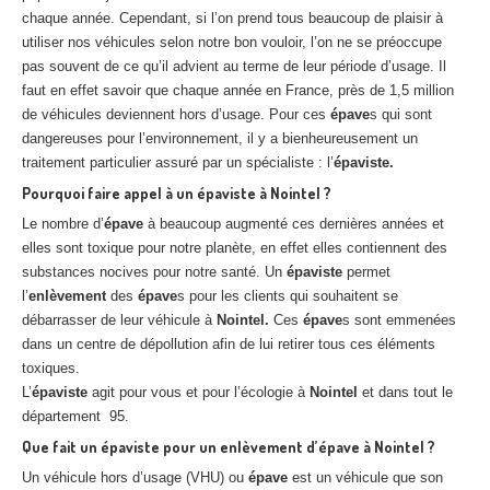
chaque année. Cependant, si l’on prend tous beaucoup de plaisir à
utiliser nos véhicules selon notre bon vouloir, l’on ne se préoccupe
pas souvent de ce qu’il advient au terme de leur période d’usage. Il
faut en effet savoir que chaque année en France, près de 1,5 million
de véhicules deviennent hors d’usage. Pour ces
épave
s qui sont
dangereuses pour l’environnement, il y a bienheureusement un
traitement particulier assuré par un spécialiste : l’
épaviste.
Pourquoi faire appel à un épaviste à Nointel ?
Le nombre d’
épave
à beaucoup augmenté ces dernières années et
elles sont toxique pour notre planète, en effet elles contiennent des
substances nocives pour notre santé. Un
épaviste
permet
l’
enlèvement
des
épave
s pour les clients qui souhaitent se
débarrasser de leur véhicule à
Nointel.
Ces
épave
s sont emmenées
dans un centre de dépollution afin de lui retirer tous ces éléments
toxiques.
L’
épaviste
agit pour vous et pour l’écologie à
Nointel
et dans tout le
département 95.
Que fait un épaviste pour un enlèvement d’épave à Nointel ?
Un véhicule hors d’usage (VHU) ou
épave
est un véhicule que son