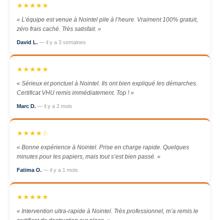
★★★★★
« L’équipe est venue à Nointel pile à l’heure. Vraiment 100% gratuit,
zéro frais caché. Très satisfait. »
David L.
— il y a 3 semaines
★★★★★
« Sérieux et ponctuel à Nointel. Ils ont bien expliqué les démarches.
Certificat VHU remis immédiatement. Top ! »
Marc D.
— il y a 2 mois
★★★★☆
« Bonne expérience à Nointel. Prise en charge rapide. Quelques
minutes pour les papiers, mais tout s’est bien passé. »
Fatima O.
— il y a 1 mois
★★★★★
« Intervention ultra-rapide à Nointel. Très professionnel, m’a remis le