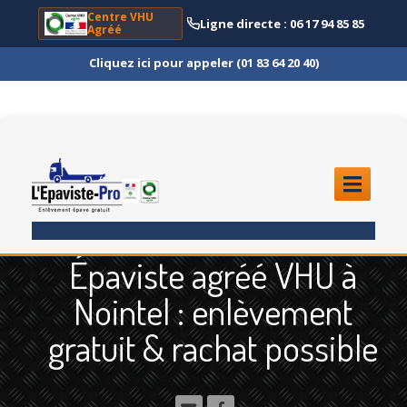
Centre VHU
Ligne directe : 06 17 94 85 85
Agréé
Cliquez ici pour appeler (01 83 64 20 40)
ACCUEIL
Épaviste agréé VHU à
ENLÈVEMENT
ÉPAVE
Nointel : enlèvement
Quoi
?
gratuit & rachat possible
Scooter
et Moto
Camion
et Poids Lourd