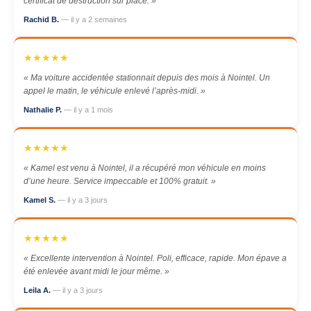
certificat de destruction sur place. »
Rachid B.
— il y a 2 semaines
★★★★★
« Ma voiture accidentée stationnait depuis des mois à Nointel. Un
appel le matin, le véhicule enlevé l’après-midi. »
Nathalie P.
— il y a 1 mois
★★★★★
« Kamel est venu à Nointel, il a récupéré mon véhicule en moins
d’une heure. Service impeccable et 100% gratuit. »
Kamel S.
— il y a 3 jours
★★★★★
« Excellente intervention à Nointel. Poli, efficace, rapide. Mon épave a
été enlevée avant midi le jour même. »
Leila A.
— il y a 3 jours