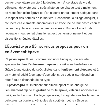
dernier propriétaire envoie à la destruction. À ce stade de vie du
véhicule, l’épaviste est le spécialiste qui se charge tout simplement
de récupérer ladite
épave
et d’en assurer un traitement adéquat dans
le respect des normes en la matière. Possédant l’outillage adéquat, il
récupère ces éléments encombrants et s’occupe de leur destruction et
de leur recyclage au sein de centres agréés. Du début à la fin de
l’opération, tout se fait dans le respect de l’environnement et des
dispositions légales établies.
L’Epaviste-pro 95 : services proposés pour un
enlèvement épave.
L’
Epaviste-pro
95 est, comme son nom l’indique, une société
spécialisée dans l’
enlèvement
épave
gratuit
à en Ile-de-France.
Grâce à une équipe de spécialistes dans l’
enlèvement
d’
épave
s et à
un matériel dédié à ce type d’opérations, ce spécialiste répond en
effet à toute demande de ce type.
L’
Epaviste-pro
95 intervient sur simple appel et se charge de
l’
enlèvement
rapide et
gratuit
de toute
épave
, véhicule accidenté ou
brûlé, roulant ou non. De façon générale, il s’agit de tous les types de
véhicules particuliers, véhicules de sociétés, petits véhicules