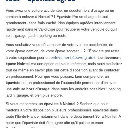
27
– Eure
Vous avez une voiture accidentée, un scooter hors d’usage ou un
10
– Aube
camion à enlever à Nointel ? L’Épaviste-Pro se charge de tout
gratuitement, sans frais caché. Nos équipes agréées interviennent
02
– Aisne
rapidement dans le Val-d’Oise pour récupérer votre véhicule où qu’il
soit : garage, jardin, parking ou route.
Tous
les secteurs
Vous souhaitez vous débarrasser de votre voiture accidentée, de
votre épave camion, de votre épave scooter… ? L’Épaviste pro reste
CENTRE
VHU AGRÉE
enlèvement épave gratuit
à votre disposition pour un
. L’
enlèvement
épave Nointel
est une option qui vous intéresse, mais vous souhaitez
Centre
agréé VHU Paris 75 : casse auto avec destruction
tout de même en savoir plus sur cette disposition avant de contacter
Centre
agréé VHU 77 : casse auto avec destruction
un professionnel. Pour que vous puissiez bien comprendre, un
épaviste
est un professionnel de l’automobile permettant d’enlever
Centre
agréé VHU 78 : casse auto avec destruction
une
voiture hors d’usage
, dans tous les endroits possibles : parking,
jardin, garage, et bien plus encore.
Centre
agréé VHU 91 : casse auto avec destruction
Si vous recherchez un
épaviste à Nointel
? Sachez que nous
Centre
agréé VHU 92 : casse auto avec destruction
mettons à votre disposition plusieurs professionnels épavistes dans
toute l’Île-de-France, notamment dans le département
95
, à Nointel. À
Centre
agréé VHU 93 : casse auto avec destruction
noter que l’épaviste doit être agréé afin qu’il puisse exercer