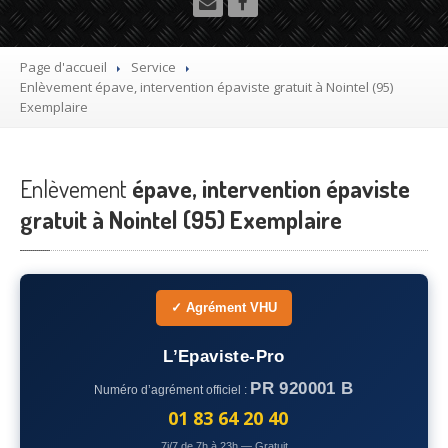
Utilitaire
Démolisseur
agrée VHU gratuit
Page d'accueil
Service
Enlèvement
épave, intervention épaviste gratuit à Nointel (95)
Mettre
à la casse sa voiture
Exemplaire
Dépollution
de véhicule hors d’usage gratuit
Enlèvement
Recyclage
épave, intervention épaviste
voiture usagée gratuit
gratuit à Nointel (95) Exemplaire
Destruction
de voiture agréé
Epaviste
Gratuit
Rachat
voiture accidentée
✓ Agrément VHU
Où
?
L’Epaviste-Pro
PR 920001 B
Numéro d’agrément officiel :
75
– Paris
01 83 64 20 40
77
– Seine-et-Marne
7j/7 de 7h à 23h — Gratuit