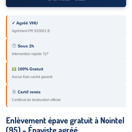
78
– Yvelines
92
– Hauts-de-Seine
✓ Agréé VHU
93
– Seine-Saint-Denis
Agrément PR 920001 B
94
– Val-de-Marne
Sous 2h
Intervention rapide 7j/7
95
– Val d’Oise
91
– Essonne
100% Gratuit
Aucun frais caché garanti
89
– Yonne
60
– Oise
Certif remis
Certificat de destruction officiel
51
– Marne
45
– Loiret
Enlèvement épave gratuit à Nointel
28
– Eure-et-Loir
(95) – Épaviste agréé