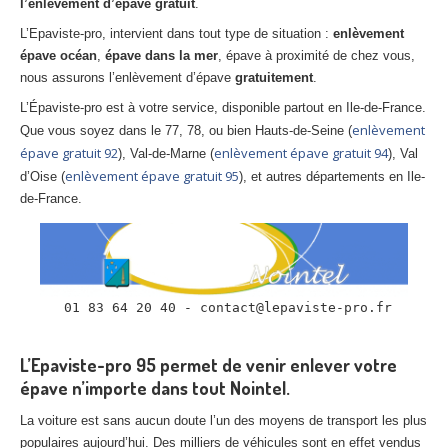
l’enlèvement d’épave gratuit
.
Centre
agréé VHU 94 : casse auto avec destruction
L’Epaviste-pro, intervient dans tout type de situation :
enlèvement
Centre
agréé VHU 95 : casse auto avec destruction
épave océan
,
épave dans la mer
, épave à proximité de chez vous,
nous assurons l’enlèvement d’épave
gratuitement
.
DOCUMENTS
À JOINDRE
L’Épaviste-pro est à votre service, disponible partout en Ile-de-France.
enlèvement
Que vous soyez dans le 77, 78, ou bien Hauts-de-Seine (
RACHAT
VÉHICULES
épave gratuit 92
enlèvement épave gratuit 94
), Val-de-Marne (
), Val
enlèvement épave gratuit 95
d’Oise (
), et autres départements en Ile-
CONTACT
de-France.
01 83 64 20 40
 01 83 64 20 40 - contact@lepaviste-pro.fr

L’Epaviste-pro 95 permet de venir enlever votre
épave n’importe dans tout Nointel.
La voiture est sans aucun doute l’un des moyens de transport les plus
populaires aujourd’hui. Des milliers de véhicules sont en effet vendus