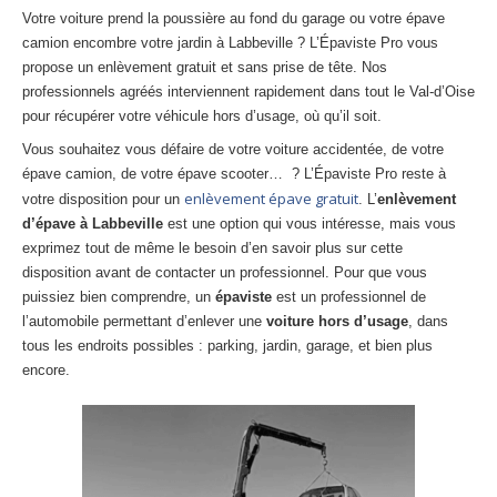
27
– Eure
Votre voiture prend la poussière au fond du garage ou votre épave
camion encombre votre jardin à Labbeville ? L’Épaviste Pro vous
10
– Aube
propose un enlèvement gratuit et sans prise de tête. Nos
professionnels agréés interviennent rapidement dans tout le Val-d’Oise
02
– Aisne
pour récupérer votre véhicule hors d’usage, où qu’il soit.
Vous souhaitez vous défaire de votre voiture accidentée, de votre
Tous
les secteurs
épave camion, de votre épave scooter… ? L’Épaviste Pro reste à
enlèvement épave gratuit
votre disposition pour un
. L’
enlèvement
CENTRE
VHU AGRÉE
d’épave à Labbeville
est une option qui vous intéresse, mais vous
exprimez tout de même le besoin d’en savoir plus sur cette
Centre
agréé VHU Paris 75 : casse auto avec destruction
disposition avant de contacter un professionnel. Pour que vous
Centre
agréé VHU 77 : casse auto avec destruction
puissiez bien comprendre, un
épaviste
est un professionnel de
l’automobile permettant d’enlever une
voiture hors d’usage
, dans
Centre
agréé VHU 78 : casse auto avec destruction
tous les endroits possibles : parking, jardin, garage, et bien plus
encore.
Centre
agréé VHU 91 : casse auto avec destruction
Centre
agréé VHU 92 : casse auto avec destruction
Centre
agréé VHU 93 : casse auto avec destruction