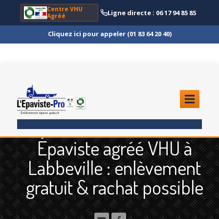
Centre VHU
Ligne directe : 06 17 94 85 85
Agréé
Cliquez ici pour appeler (01 83 64 20 40)
ACCUEIL
Épaviste agréé VHU à
ENLÈVEMENT
ÉPAVE
Labbeville : enlèvement
Quoi
?
gratuit & rachat possible
Scooter
et Moto
Camion
et Poids Lourd