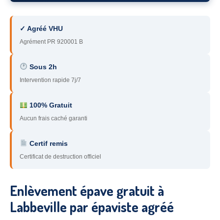
78
– Yvelines
✓ Agréé VHU
92
– Hauts-de-Seine
Agrément PR 920001 B
93
– Seine-Saint-Denis
Sous 2h
94
– Val-de-Marne
Intervention rapide 7j/7
95
– Val d’Oise
100% Gratuit
91
– Essonne
Aucun frais caché garanti
89
– Yonne
Certif remis
60
– Oise
Certificat de destruction officiel
51
– Marne
Enlèvement épave gratuit à
45
– Loiret
Labbeville par épaviste agréé
28
– Eure-et-Loir