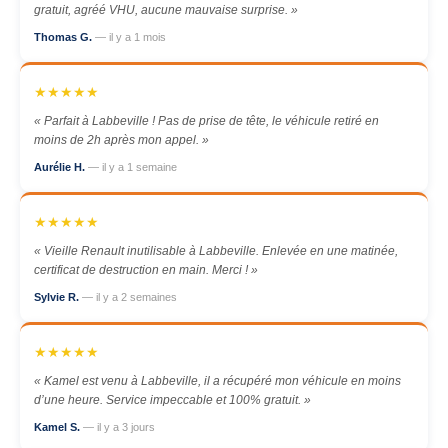
gratuit, agréé VHU, aucune mauvaise surprise. »
Thomas G.
— il y a 1 mois
★★★★★
« Parfait à Labbeville ! Pas de prise de tête, le véhicule retiré en
moins de 2h après mon appel. »
Aurélie H.
— il y a 1 semaine
★★★★★
« Vieille Renault inutilisable à Labbeville. Enlevée en une matinée,
certificat de destruction en main. Merci ! »
Sylvie R.
— il y a 2 semaines
★★★★★
« Kamel est venu à Labbeville, il a récupéré mon véhicule en moins
d’une heure. Service impeccable et 100% gratuit. »
Kamel S.
— il y a 3 jours