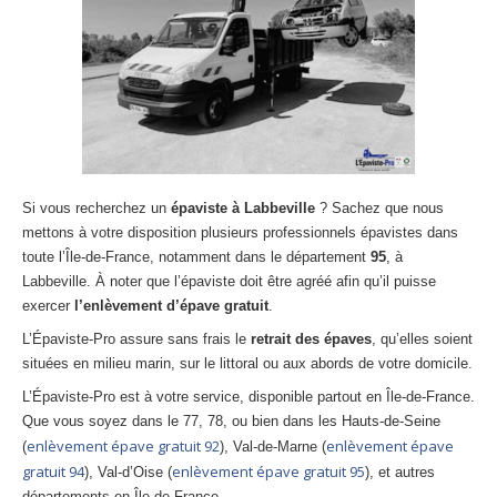
Centre
agréé VHU 94 : casse auto avec destruction
Centre
agréé VHU 95 : casse auto avec destruction
DOCUMENTS
À JOINDRE
RACHAT
VÉHICULES
CONTACT
Si vous recherchez un
épaviste à Labbeville
? Sachez que nous
mettons à votre disposition plusieurs professionnels épavistes dans
toute l’Île-de-France, notamment dans le département
95
, à
01 83 64 20 40
Labbeville. À noter que l’épaviste doit être agréé afin qu’il puisse
exercer
l’enlèvement d’épave gratuit
.
L’Épaviste-Pro assure sans frais le
retrait des épaves
, qu’elles soient
situées en milieu marin, sur le littoral ou aux abords de votre domicile.
L’Épaviste-Pro est à votre service, disponible partout en Île-de-France.
Que vous soyez dans le 77, 78, ou bien dans les Hauts-de-Seine
enlèvement épave gratuit 92
enlèvement épave
(
), Val-de-Marne (
gratuit 94
enlèvement épave gratuit 95
), Val-d’Oise (
), et autres
départements en Île-de-France.