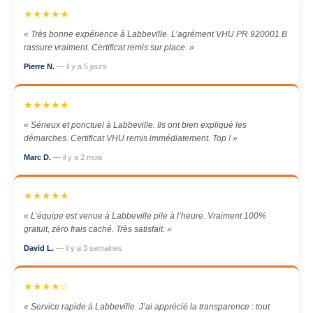
★★★★★
« Très bonne expérience à Labbeville. L’agrément VHU PR 920001 B
rassure vraiment. Certificat remis sur place. »
Pierre N.
— il y a 5 jours
★★★★★
« Sérieux et ponctuel à Labbeville. Ils ont bien expliqué les
démarches. Certificat VHU remis immédiatement. Top ! »
Marc D.
— il y a 2 mois
★★★★★
« L’équipe est venue à Labbeville pile à l’heure. Vraiment 100%
gratuit, zéro frais caché. Très satisfait. »
David L.
— il y a 3 semaines
★★★★☆
« Service rapide à Labbeville. J’ai apprécié la transparence : tout