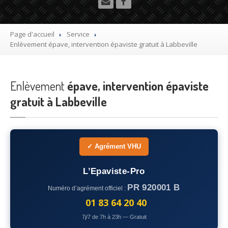
Utilitaire
Démolisseur
agrée VHU gratuit
Page d'accueil
Service
Enlèvement
épave, intervention épaviste gratuit à Labbeville
Mettre
à la casse sa voiture
Dépollution
de véhicule hors d’usage gratuit
Enlèvement
épave, intervention épaviste
Recyclage
voiture usagée gratuit
gratuit à Labbeville
Destruction
de voiture agréé
Epaviste
Gratuit
✓ Agrément VHU
Rachat
voiture accidentée
L’Epaviste-Pro
Où
?
PR 920001 B
Numéro d’agrément officiel :
75
– Paris
01 83 64 20 40
7j/7 de 7h à 23h — Gratuit
77
– Seine-et-Marne