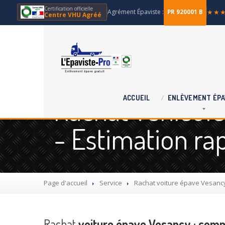
Certification officielle
Agrément Épaviste :
★★
PR 920001 B
Centre VHU Agréé
Rachat véhicule
ACCUEIL
ENLÈVEMENT
ÉPA
- Estimation ra
Page d'accueil
Service
Rachat
voiture épave Vesancy
Rachat
voiture épave Vesancy : comm