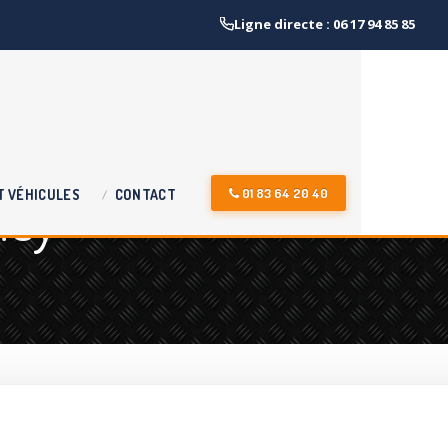
Ligne directe : 06 17 94 85 85
ncy
01 83 64 20 40
T
VÉHICULES
CONTACT