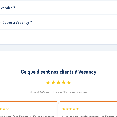
a vendre ?
n épave à Vesancy ?
Ce que disent nos clients à Vesancy
★★★★★
Note 4.9/5 — Plus de 450 avis vérifiés
★★☆
★★★★★
vice rapide à Vesancy. J’ai apprécié la
« Je recommande vivement à Vesancy