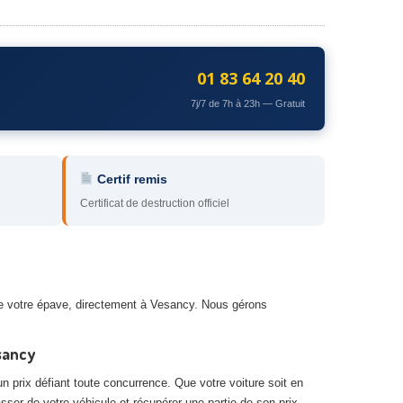
01 83 64 20 40
7j/7 de 7h à 23h — Gratuit
Certif remis
Certificat de destruction officiel
de votre épave, directement à Vesancy. Nous gérons
sancy
n prix défiant toute concurrence. Que votre voiture soit en
asser de votre véhicule et récupérer une partie de son prix