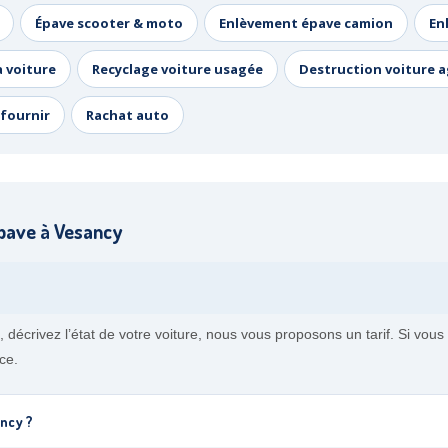
Épave scooter & moto
Enlèvement épave camion
En
a voiture
Recyclage voiture usagée
Destruction voiture 
fournir
Rachat auto
pave à Vesancy
, décrivez l’état de votre voiture, nous vous proposons un tarif. Si vo
ce.
ancy ?