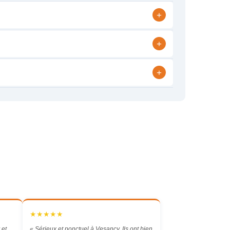
+
+
+
★★★★★
 et
« Sérieux et ponctuel à Vesancy. Ils ont bien