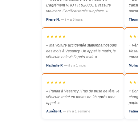
L’agrément VHU PR 920001 B rassure
trans
vraiment. Certificat remis sur place. »
aucun
Pierre N.
— il y a 5 jours
Thom
★★★★★
★★
« Ma voiture accidentée stationnait depuis
« Véh
des mois à Vesancy. Un appel le matin, le
Vesan
véhicule enlevé l’après-midi. »
trouv
Nathalie P.
— il y a 1 mois
Moha
★★★★★
★★
« Parfait à Vesancy ! Pas de prise de tête, le
« Bon
véhicule retiré en moins de 2h après mon
charg
appel. »
papie
Aurélie H.
— il y a 1 semaine
Fatim