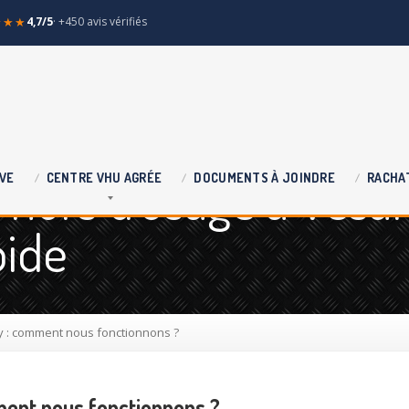
★★★
4,7/5
· +450 avis vérifiés
 hors d'usage à Vesa
VE
CENTRE
VHU AGRÉE
DOCUMENTS
À JOINDRE
RACHA
pide
 : comment nous fonctionnons ?
ent nous fonctionnons ?