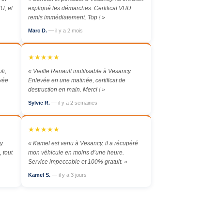
U, et
expliqué les démarches. Certificat VHU
remis immédiatement. Top ! »
Marc D.
— il y a 2 mois
★★★★★
li,
« Vieille Renault inutilisable à Vesancy.
evée
Enlevée en une matinée, certificat de
destruction en main. Merci ! »
Sylvie R.
— il y a 2 semaines
★★★★★
y.
« Kamel est venu à Vesancy, il a récupéré
 tout
mon véhicule en moins d’une heure.
Service impeccable et 100% gratuit. »
Kamel S.
— il y a 3 jours