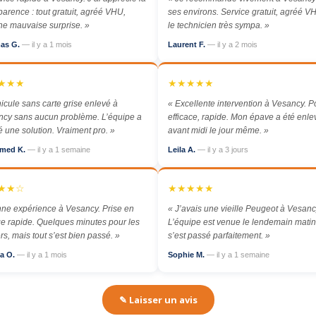
parence : tout gratuit, agréé VHU,
ses environs. Service gratuit, agréé VH
e mauvaise surprise. »
le technicien très sympa. »
as G.
— il y a 1 mois
Laurent F.
— il y a 2 mois
★★★
★★★★★
icule sans carte grise enlevé à
« Excellente intervention à Vesancy. Po
cy sans aucun problème. L’équipe a
efficace, rapide. Mon épave a été enl
é une solution. Vraiment pro. »
avant midi le jour même. »
med K.
— il y a 1 semaine
Leila A.
— il y a 3 jours
★★☆
★★★★★
ne expérience à Vesancy. Prise en
« J’avais une vieille Peugeot à Vesanc
e rapide. Quelques minutes pour les
L’équipe est venue le lendemain matin,
rs, mais tout s’est bien passé. »
s’est passé parfaitement. »
a O.
— il y a 1 mois
Sophie M.
— il y a 1 semaine
✎ Laisser un avis