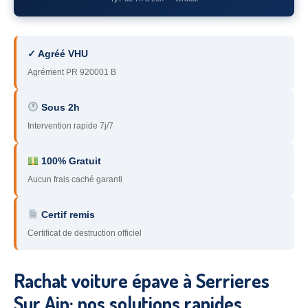
78
– Yvelines
92
– Hauts-de-Seine
✓ Agréé VHU
93
– Seine-Saint-Denis
Agrément PR 920001 B
94
– Val-de-Marne
Sous 2h
Intervention rapide 7j/7
95
– Val d’Oise
91
– Essonne
100% Gratuit
Aucun frais caché garanti
89
– Yonne
60
– Oise
Certif remis
Certificat de destruction officiel
51
– Marne
45
– Loiret
Rachat voiture épave à Serrieres
28
– Eure-et-Loir
Sur Ain: nos solutions rapides