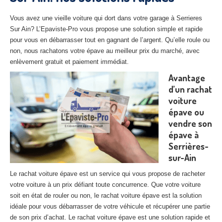
27
– Eure
Vous avez une vieille voiture qui dort dans votre garage à Serrieres
10
– Aube
Sur Ain? L’Epaviste-Pro vous propose une solution simple et rapide
pour vous en débarrasser tout en gagnant de l’argent. Qu’elle roule ou
02
– Aisne
non, nous rachatons votre épave au meilleur prix du marché, avec
enlèvement gratuit et paiement immédiat.
Tous
les secteurs
Avantage
d’un rachat
CENTRE
VHU AGRÉE
voiture
épave ou
Centre
agréé VHU Paris 75 : casse auto avec destruction
vendre son
Centre
agréé VHU 77 : casse auto avec destruction
épave à
Serrières-
Centre
agréé VHU 78 : casse auto avec destruction
sur-Ain
Centre
agréé VHU 91 : casse auto avec destruction
Le rachat voiture épave est un service qui vous propose de racheter
votre voiture à un prix défiant toute concurrence. Que votre voiture
Centre
agréé VHU 92 : casse auto avec destruction
soit en état de rouler ou non, le rachat voiture épave est la solution
idéale pour vous débarrasser de votre véhicule et récupérer une partie
Centre
agréé VHU 93 : casse auto avec destruction
de son prix d’achat. Le rachat voiture épave est une solution rapide et