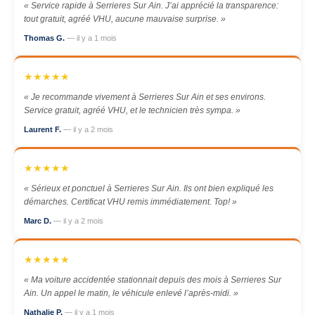
« Service rapide à Serrieres Sur Ain. J’ai apprécié la transparence:
tout gratuit, agréé VHU, aucune mauvaise surprise. »
Thomas G.
— il y a 1 mois
★★★★★
« Je recommande vivement à Serrieres Sur Ain et ses environs.
Service gratuit, agréé VHU, et le technicien très sympa. »
Laurent F.
— il y a 2 mois
★★★★★
« Sérieux et ponctuel à Serrieres Sur Ain. Ils ont bien expliqué les
démarches. Certificat VHU remis immédiatement. Top! »
Marc D.
— il y a 2 mois
★★★★★
« Ma voiture accidentée stationnait depuis des mois à Serrieres Sur
Ain. Un appel le matin, le véhicule enlevé l’après-midi. »
Nathalie P.
— il y a 1 mois