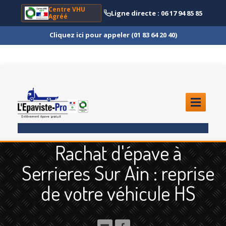
Centre VHU
Ligne directe : 06 17 94 85 85
Agréé
Cliquez ici pour appeler (01 83 64 20 40)
ACCUEIL
Rachat d'épave à
ENLÈVEMENT
ÉPAVE
Serrieres Sur Ain : reprise
Quoi
?
de votre véhicule HS
Scooter
et Moto
Camion
et Poids Lourd