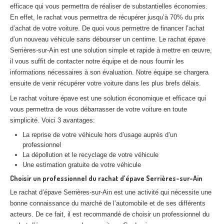
efficace qui vous permettra de réaliser de substantielles économies.
Centre
agréé VHU 94 : casse auto avec destruction
En effet, le rachat vous permettra de récupérer jusqu’à 70% du prix
Centre
agréé VHU 95 : casse auto avec destruction
d’achat de votre voiture. De quoi vous permettre de financer l’achat
d’un nouveau véhicule sans débourser un centime. Le rachat épave
Serrières-sur-Ain est une solution simple et rapide à mettre en œuvre,
DOCUMENTS
À JOINDRE
il vous suffit de contacter notre équipe et de nous fournir les
RACHAT
VÉHICULES
informations nécessaires à son évaluation. Notre équipe se chargera
ensuite de venir récupérer votre voiture dans les plus brefs délais.
CONTACT
Le rachat voiture épave est une solution économique et efficace qui
vous permettra de vous débarrasser de votre voiture en toute
01 83 64 20 40
simplicité. Voici 3 avantages:
La reprise de votre véhicule hors d’usage auprès d’un
professionnel
La dépollution et le recyclage de votre véhicule
Une estimation gratuite de votre véhicule
Choisir un professionnel du rachat d’épave Serrières-sur-Ain
Le rachat d’épave Serrières-sur-Ain est une activité qui nécessite une
bonne connaissance du marché de l’automobile et de ses différents
acteurs. De ce fait, il est recommandé de choisir un professionnel du