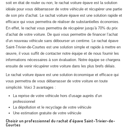
soit en état de rouler ou non, le rachat voiture épave est la solution
Centre
agréé VHU 94 : casse auto avec destruction
idéale pour vous débarrasser de votre véhicule et récupérer une partie
de son prix d’achat. Le rachat voiture épave est une solution rapide et
Centre
agréé VHU 95 : casse auto avec destruction
efficace qui vous permettra de réaliser de substantielles économies.
En effet, le rachat vous permettra de récupérer jusqu’à 70% du prix
DOCUMENTS
À JOINDRE
d’achat de votre voiture. De quoi vous permettre de financer l’achat
RACHAT
VÉHICULES
d’un nouveau véhicule sans débourser un centime. Le rachat épave
Saint-Trivier-de-Courtes est une solution simple et rapide à mettre en
CONTACT
œuvre, il vous suffit de contacter notre équipe et de nous fournir les
informations nécessaires à son évaluation. Notre équipe se chargera
ensuite de venir récupérer votre voiture dans les plus brefs délais.
01 83 64 20 40
Le rachat voiture épave est une solution économique et efficace qui
vous permettra de vous débarrasser de votre voiture en toute
simplicité. Voici 3 avantages :
La reprise de votre véhicule hors d’usage auprès d’un
professionnel
La dépollution et le recyclage de votre véhicule
Une estimation gratuite de votre véhicule
Choisir un professionnel du rachat d’épave Saint-Trivier-de-
Courtes