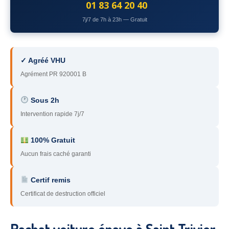
01 83 64 20 40
78
– Yvelines
7j/7 de 7h à 23h — Gratuit
92
– Hauts-de-Seine
93
– Seine-Saint-Denis
✓ Agréé VHU
94
– Val-de-Marne
Agrément PR 920001 B
95
– Val d’Oise
Sous 2h
Intervention rapide 7j/7
91
– Essonne
89
– Yonne
100% Gratuit
Aucun frais caché garanti
60
– Oise
51
– Marne
Certif remis
Certificat de destruction officiel
45
– Loiret
28
– Eure-et-Loir