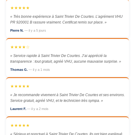
★★★★★
« Très bonne expérience à Saint Trivier De Courtes. L’agrément VHU
PR 920001 B rassure vraiment. Certificat remis sur place. »
Pierre N.
— il y a 5 jours
★★★★☆
« Service rapide à Saint Trivier De Courtes. J’ai apprécié la
transparence : tout gratuit, agréé VHU, aucune mauvaise surprise. »
Thomas G.
— il y a 1 mois
★★★★★
« Je recommande vivement à Saint Trivier De Courtes et ses environs.
Service gratuit, agréé VHU, et le technicien très sympa. »
Laurent F.
— il y a 2 mois
★★★★★
« Sérieux et ponctuel à Saint Trivier De Courtes. Ils ont bien expliqué