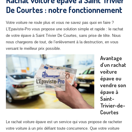
Rachat voiture épave à Saint Trivier
27
– Eure
De Courtes : notre fonctionnement
10
– Aube
Votre voiture ne roule plus et vous ne savez pas quoi en faire ?
02
– Aisne
L’Epaviste-Pro vous propose une solution simple et rapide : le rachat
de votre épave à Saint Trivier De Courtes, sans prise de tête. Nous
Tous
les secteurs
nous chargeons de tout, de l’enlèvement à la destruction, en vous
versant le meilleur prix possible.
CENTRE
VHU AGRÉE
Avantage
d’un rachat
Centre
agréé VHU Paris 75 : casse auto avec destruction
voiture
Centre
agréé VHU 77 : casse auto avec destruction
épave ou
vendre son
Centre
agréé VHU 78 : casse auto avec destruction
épave à
Saint-
Centre
agréé VHU 91 : casse auto avec destruction
Trivier-de-
Courtes
Centre
agréé VHU 92 : casse auto avec destruction
Le rachat voiture épave est un service qui vous propose de racheter
Centre
agréé VHU 93 : casse auto avec destruction
votre voiture à un prix défiant toute concurrence. Que votre voiture