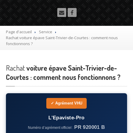
Utilitaire
Démolisseur
agrée VHU gratuit
Mettre
à la casse sa voiture
Page d'accueil
Service
Rachat
voiture épave Saint-Trivier-de-Courtes : comment nous
Dépollution
de véhicule hors d’usage gratuit
fonctionnons ?
Recyclage
voiture usagée gratuit
Rachat
Destruction
voiture épave Saint-Trivier-de-
de voiture agréé
Courtes : comment nous fonctionnons ?
Epaviste
Gratuit
Rachat
voiture accidentée
✓ Agrément VHU
Où
?
75
– Paris
L’Epaviste-Pro
PR 920001 B
Numéro d’agrément officiel :
77
– Seine-et-Marne