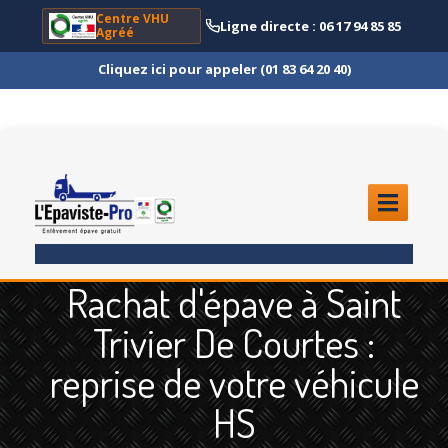
Centre VHU
Ligne directe : 06 17 94 85 85
Agréé
Cliquez ici pour appeler (01 83 64 20 40)
ACCUEIL
Rachat d'épave à Saint
ENLÈVEMENT
ÉPAVE
Trivier De Courtes :
Quoi
?
reprise de votre véhicule
Scooter
et Moto
HS
Camion
et Poids Lourd