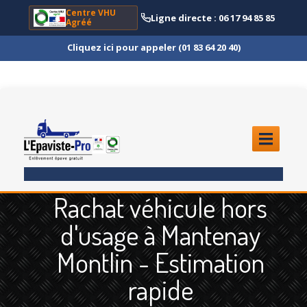
Centre VHU
Ligne directe : 06 17 94 85 85
Agréé
Cliquez ici pour appeler (01 83 64 20 40)
ACCUEIL
Rachat véhicule hors
ENLÈVEMENT
ÉPAVE
d'usage à Mantenay
Quoi
?
Montlin - Estimation
Scooter
et Moto
rapide
Camion
et Poids Lourd