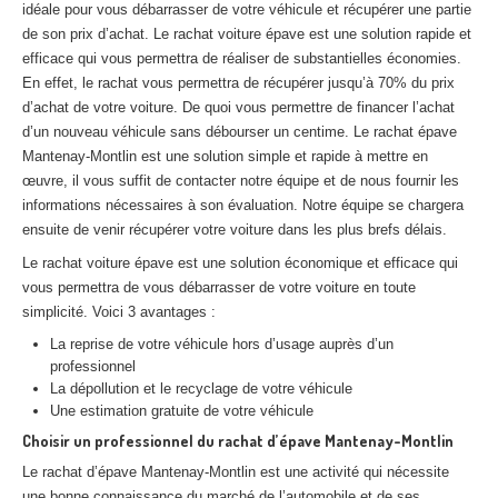
idéale pour vous débarrasser de votre véhicule et récupérer une partie
Centre
agréé VHU 94 : casse auto avec destruction
de son prix d’achat. Le rachat voiture épave est une solution rapide et
efficace qui vous permettra de réaliser de substantielles économies.
Centre
agréé VHU 95 : casse auto avec destruction
En effet, le rachat vous permettra de récupérer jusqu’à 70% du prix
d’achat de votre voiture. De quoi vous permettre de financer l’achat
DOCUMENTS
À JOINDRE
d’un nouveau véhicule sans débourser un centime. Le rachat épave
Mantenay-Montlin est une solution simple et rapide à mettre en
RACHAT
VÉHICULES
œuvre, il vous suffit de contacter notre équipe et de nous fournir les
CONTACT
informations nécessaires à son évaluation. Notre équipe se chargera
ensuite de venir récupérer votre voiture dans les plus brefs délais.
01 83 64 20 40
Le rachat voiture épave est une solution économique et efficace qui
vous permettra de vous débarrasser de votre voiture en toute
simplicité. Voici 3 avantages :
La reprise de votre véhicule hors d’usage auprès d’un
professionnel
La dépollution et le recyclage de votre véhicule
Une estimation gratuite de votre véhicule
Choisir un professionnel du rachat d’épave Mantenay-Montlin
Le rachat d’épave Mantenay-Montlin est une activité qui nécessite
une bonne connaissance du marché de l’automobile et de ses