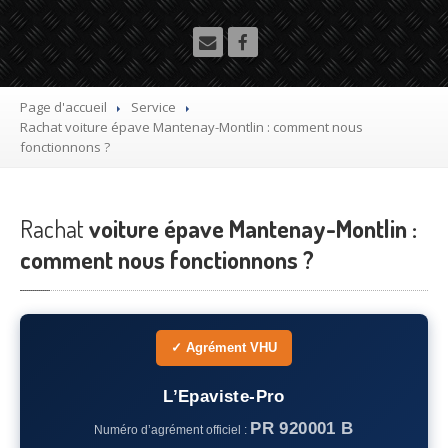
Utilitaire
Démolisseur
agrée VHU gratuit
Mettre
à la casse sa voiture
Page d'accueil
Service
Rachat
voiture épave Mantenay-Montlin : comment nous
Dépollution
de véhicule hors d’usage gratuit
fonctionnons ?
Recyclage
voiture usagée gratuit
Rachat
Destruction
voiture épave Mantenay-Montlin :
de voiture agréé
comment nous fonctionnons ?
Epaviste
Gratuit
Rachat
voiture accidentée
✓ Agrément VHU
Où
?
75
– Paris
L’Epaviste-Pro
PR 920001 B
Numéro d’agrément officiel :
77
– Seine-et-Marne