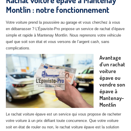
Rachat voiture épave à Mantenay
27
– Eure
Montlin : notre fonctionnement
10
– Aube
Votre voiture prend la poussière au garage et vous cherchez à vous
02
– Aisne
en débarrasser ? L’Épaviste-Pro propose un service de rachat d’épave
simple et rapide à Mantenay Montlin. Nous reprenons votre véhicule
Tous
les secteurs
quel que soit son état et vous versons de l’argent cash, sans
complications.
CENTRE
VHU AGRÉE
Avantage
d’un rachat
Centre
agréé VHU Paris 75 : casse auto avec destruction
voiture
Centre
agréé VHU 77 : casse auto avec destruction
épave ou
vendre son
Centre
agréé VHU 78 : casse auto avec destruction
épave à
Mantenay-
Centre
agréé VHU 91 : casse auto avec destruction
Montlin
Centre
agréé VHU 92 : casse auto avec destruction
Le rachat voiture épave est un service qui vous propose de racheter
votre voiture à un prix défiant toute concurrence. Que votre voiture
Centre
agréé VHU 93 : casse auto avec destruction
soit en état de rouler ou non, le rachat voiture épave est la solution