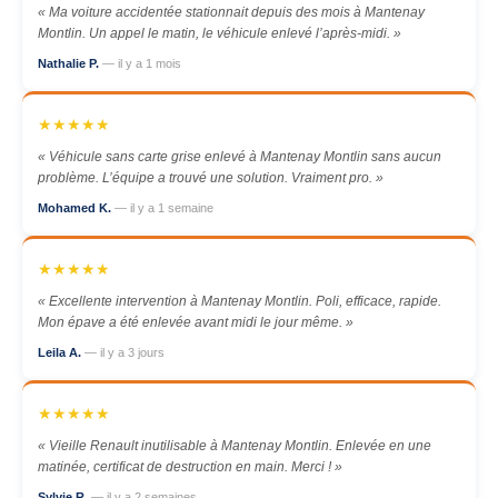
« Ma voiture accidentée stationnait depuis des mois à Mantenay
Montlin. Un appel le matin, le véhicule enlevé l’après-midi. »
Nathalie P.
— il y a 1 mois
★★★★★
« Véhicule sans carte grise enlevé à Mantenay Montlin sans aucun
problème. L’équipe a trouvé une solution. Vraiment pro. »
Mohamed K.
— il y a 1 semaine
★★★★★
« Excellente intervention à Mantenay Montlin. Poli, efficace, rapide.
Mon épave a été enlevée avant midi le jour même. »
Leila A.
— il y a 3 jours
★★★★★
« Vieille Renault inutilisable à Mantenay Montlin. Enlevée en une
matinée, certificat de destruction en main. Merci ! »
Sylvie R.
— il y a 2 semaines