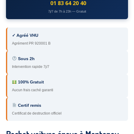
01 83 64 20 40
78
– Yvelines
7j/7 de 7h à 23h — Gratuit
92
– Hauts-de-Seine
93
– Seine-Saint-Denis
✓ Agréé VHU
94
– Val-de-Marne
Agrément PR 920001 B
95
– Val d’Oise
Sous 2h
Intervention rapide 7j/7
91
– Essonne
89
– Yonne
100% Gratuit
Aucun frais caché garanti
60
– Oise
51
– Marne
Certif remis
Certificat de destruction officiel
45
– Loiret
28
– Eure-et-Loir