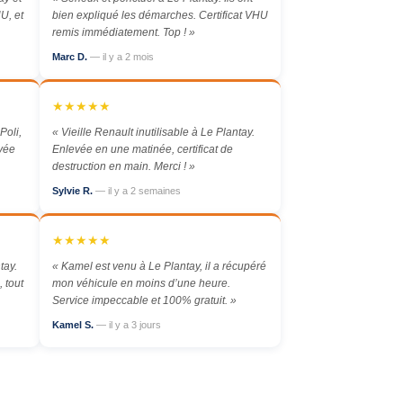
U, et
bien expliqué les démarches. Certificat VHU
remis immédiatement. Top ! »
Marc D.
— il y a 2 mois
★★★★★
Poli,
« Vieille Renault inutilisable à Le Plantay.
evée
Enlevée en une matinée, certificat de
destruction en main. Merci ! »
Sylvie R.
— il y a 2 semaines
★★★★★
tay.
« Kamel est venu à Le Plantay, il a récupéré
 tout
mon véhicule en moins d’une heure.
Service impeccable et 100% gratuit. »
Kamel S.
— il y a 3 jours