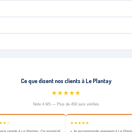
Ce que disent nos clients à Le Plantay
★★★★★
Note 4.9/5 — Plus de 450 avis vérifiés
★★☆
★★★★★
vice rapide à Le Plantay. J’ai apprécié
« Je recommande vivement à Le Plant