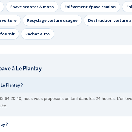
Épave scooter & moto
Enlèvement épave camion
En
a voiture
Recyclage voiture usagée
Destruction voiture 
fournir
Rachat auto
ave à Le Plantay
Le Plantay ?
 83 64 20 40, nous vous proposons un tarif dans les 24 heures. L’enlèv
uée.
tay ?