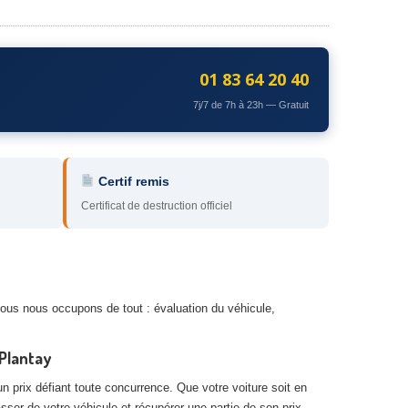
01 83 64 20 40
7j/7 de 7h à 23h — Gratuit
Certif remis
Certificat de destruction officiel
Nous nous occupons de tout : évaluation du véhicule,
Plantay
n prix défiant toute concurrence. Que votre voiture soit en
asser de votre véhicule et récupérer une partie de son prix