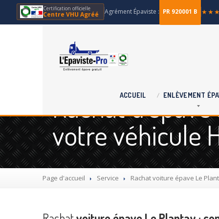
Certification officielle
Agrément Épaviste :
★★
PR 920001 B
Centre VHU Agréé
Rachat d'épave à
ACCUEIL
ENLÈVEMENT
ÉPA
votre véhicule 
Page d'accueil
Service
Rachat
voiture épave Le Plan
Rachat
voiture épave Le Plantay : c