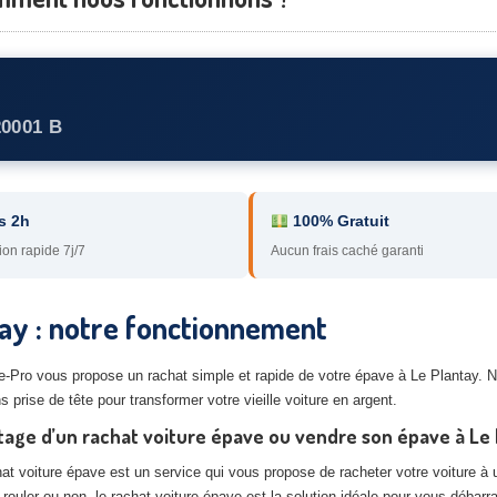
20001 B
s 2h
100% Gratuit
ion rapide 7j/7
Aucun frais caché garanti
tay : notre fonctionnement
ste-Pro vous propose un rachat simple et rapide de votre épave à Le Plantay. 
 prise de tête pour transformer votre vieille voiture en argent.
age d’un rachat voiture épave ou vendre son épave à Le 
at voiture épave est un service qui vous propose de racheter votre voiture à u
 rouler ou non, le rachat voiture épave est la solution idéale pour vous débarr