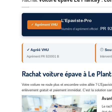
L’Epaviste-Pro
✓ Agrément VHU
PR 9
Numéro d’agrément officiel :
✓ Agréé VHU
Sou
Agrément PR 920001 B
Intervent
Rachat voiture épave à Le Plan
Votre voiture ne roule plus et encombre votre allée ? L’Epavi
enlèvement gratuit et paiement immédiat. C’est la solution sans
Avant
Le rach
état de