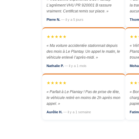
L’agrément VHU PR 920001 B rassure
la tr
vraiment. Certificat remis sur place. »
aucun
Pierre N.
— il y a 5 jours
Thom
★★★★★
★★
« Ma voiture accidentée stationnait depuis
« Véh
des mois à Le Plantay. Un appel le matin, le
Plant
véhicule enlevé l’après-midi. »
trouv
Nathalie P.
— il y a 1 mois
Moha
★★★★★
★★
« Parfait à Le Plantay ! Pas de prise de tête,
« Bon
le véhicule retiré en moins de 2h après mon
charg
appel. »
papie
Aurélie H.
— il y a 1 semaine
Fatim