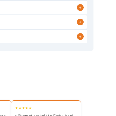
+
+
+
★★★★★
ay et
« Sérieux et ponctuel à Le Plantay. Ils ont