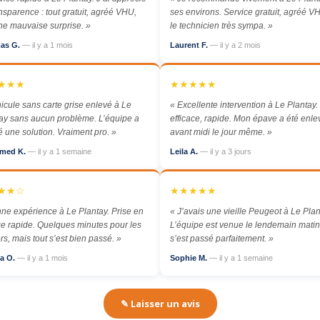
ansparence : tout gratuit, agréé VHU,
ses environs. Service gratuit, agréé VH
e mauvaise surprise. »
le technicien très sympa. »
as G.
— il y a 1 mois
Laurent F.
— il y a 2 mois
★★★
★★★★★
icule sans carte grise enlevé à Le
« Excellente intervention à Le Plantay. 
ay sans aucun problème. L’équipe a
efficace, rapide. Mon épave a été enl
é une solution. Vraiment pro. »
avant midi le jour même. »
med K.
— il y a 1 semaine
Leila A.
— il y a 3 jours
★★☆
★★★★★
ne expérience à Le Plantay. Prise en
« J’avais une vieille Peugeot à Le Plan
e rapide. Quelques minutes pour les
L’équipe est venue le lendemain matin,
rs, mais tout s’est bien passé. »
s’est passé parfaitement. »
a O.
— il y a 1 mois
Sophie M.
— il y a 1 semaine
✎ Laisser un avis