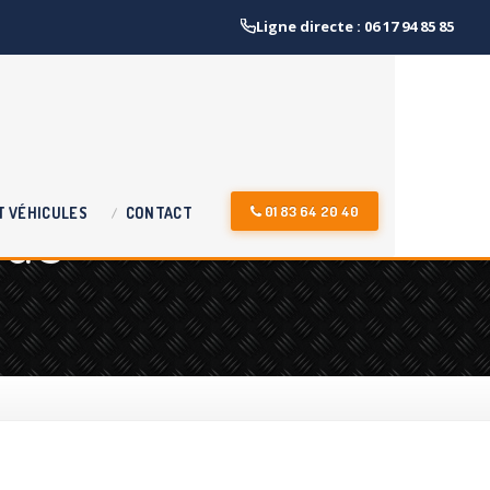
Ligne directe : 06 17 94 85 85
 de
01 83 64 20 40
T
VÉHICULES
CONTACT