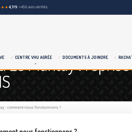
★★★
4,7/5
· +450 avis vérifiés
 Le Plantay : reprise
VE
CENTRE
VHU AGRÉE
DOCUMENTS
À JOINDRE
RACHA
HS
tay : comment nous fonctionnons ?
omment nous fonctionnons ?