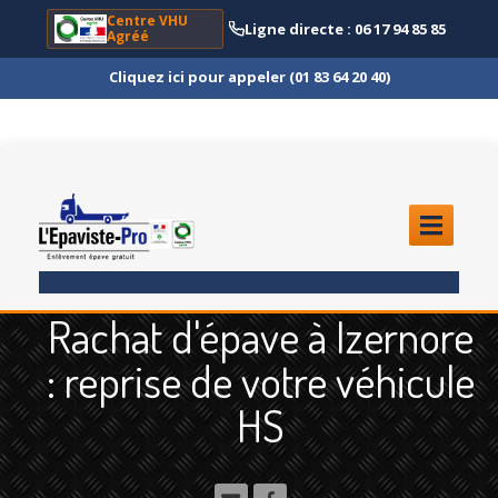
Centre VHU
Ligne directe : 06 17 94 85 85
Agréé
Cliquez ici pour appeler (01 83 64 20 40)
ACCUEIL
Rachat d'épave à Izernore
ENLÈVEMENT
ÉPAVE
: reprise de votre véhicule
Quoi
?
HS
Scooter
et Moto
Camion
et Poids Lourd