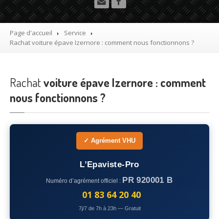
Utilitaire
Démolisseur
agrée VHU gratuit
Page d'accueil
Service
Rachat
voiture épave Izernore : comment nous fonctionnons ?
Mettre
à la casse sa voiture
Dépollution
de véhicule hors d’usage gratuit
Rachat
voiture épave Izernore : comment
Recyclage
voiture usagée gratuit
nous fonctionnons ?
Destruction
de voiture agréé
Epaviste
Gratuit
✓ Agrément VHU
Rachat
voiture accidentée
L’Epaviste-Pro
Où
?
PR 920001 B
Numéro d’agrément officiel :
75
– Paris
01 83 64 20 40
7j/7 de 7h à 23h — Gratuit
77
– Seine-et-Marne