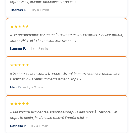
agréé VHU, aucune mauvaise surprise. »
Thomas G.
— il y a 1 mois
★★★★★
« Je recommande vivement à Izernore et ses environs. Service gratuit,
agréé VHU, et le technicien très sympa. »
Laurent F.
— il y a 2 mois
★★★★★
« Sérieux et ponctuel à Izernore. Ils ont bien expliqué les démarches.
Certificat VHU remis immédiatement. Top ! »
Marc D.
— il y a 2 mois
★★★★★
« Ma voiture accidentée stationnait depuis des mois à Izernore. Un
appel le matin, le véhicule enlevé l’après-midi. »
Nathalie P.
— il y a 1 mois