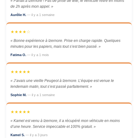
« Parfait à Izernore ! Pas de prise de tête, le véhicule retiré en moins
de 2h après mon appel. »
Aurélie H.
— il y a 1 semaine
★★★★☆
« Bonne expérience à Izernore. Prise en charge rapide. Quelques
minutes pour les papiers, mais tout s’est bien passé. »
Fatima O.
— il y a 1 mois
★★★★★
« J’avais une vieille Peugeot à Izernore. L’équipe est venue le
lendemain matin, tout s’est passé parfaitement. »
Sophie M.
— il y a 1 semaine
★★★★★
« Kamel est venu à Izernore, il a récupéré mon véhicule en moins
d’une heure. Service impeccable et 100% gratuit. »
Kamel S.
— il y a 3 jours