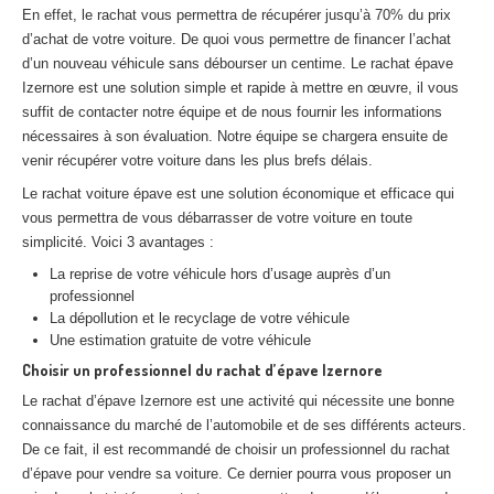
En effet, le rachat vous permettra de récupérer jusqu’à 70% du prix
Centre
agréé VHU 94 : casse auto avec destruction
d’achat de votre voiture. De quoi vous permettre de financer l’achat
Centre
agréé VHU 95 : casse auto avec destruction
d’un nouveau véhicule sans débourser un centime. Le rachat épave
Izernore est une solution simple et rapide à mettre en œuvre, il vous
suffit de contacter notre équipe et de nous fournir les informations
DOCUMENTS
À JOINDRE
nécessaires à son évaluation. Notre équipe se chargera ensuite de
RACHAT
VÉHICULES
venir récupérer votre voiture dans les plus brefs délais.
Le rachat voiture épave est une solution économique et efficace qui
CONTACT
vous permettra de vous débarrasser de votre voiture en toute
simplicité. Voici 3 avantages :
01 83 64 20 40
La reprise de votre véhicule hors d’usage auprès d’un
professionnel
La dépollution et le recyclage de votre véhicule
Une estimation gratuite de votre véhicule
Choisir un professionnel du rachat d’épave Izernore
Le rachat d’épave Izernore est une activité qui nécessite une bonne
connaissance du marché de l’automobile et de ses différents acteurs.
De ce fait, il est recommandé de choisir un professionnel du rachat
d’épave pour vendre sa voiture. Ce dernier pourra vous proposer un