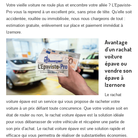
27
– Eure
Votre vieille voiture ne roule plus et encombre votre allée ? L’Epaviste-
Pro vous la reprend à un excellent prix, sans prise de tête. Qu’elle soit
10
– Aube
accidentée, rouillée ou immobilisée, nous nous chargeons de tout :
estimation gratuite, enlèvement sur place et paiement immédiat à
02
– Aisne
Izernore.
Avantage
Tous
les secteurs
d’un rachat
voiture
CENTRE
VHU AGRÉE
épave ou
Centre
agréé VHU Paris 75 : casse auto avec destruction
vendre son
épave à
Centre
agréé VHU 77 : casse auto avec destruction
Izernore
Centre
agréé VHU 78 : casse auto avec destruction
Le rachat
voiture épave est un service qui vous propose de racheter votre
Centre
agréé VHU 91 : casse auto avec destruction
voiture à un prix défiant toute concurrence. Que votre voiture soit en
état de rouler ou non, le rachat voiture épave est la solution idéale
Centre
agréé VHU 92 : casse auto avec destruction
pour vous débarrasser de votre véhicule et récupérer une partie de
son prix d’achat. Le rachat voiture épave est une solution rapide et
Centre
agréé VHU 93 : casse auto avec destruction
efficace qui vous permettra de réaliser de substantielles économies.