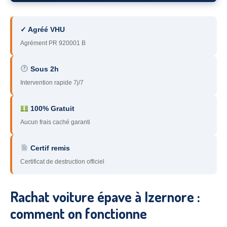
78
– Yvelines
✓ Agréé VHU
92
– Hauts-de-Seine
Agrément PR 920001 B
93
– Seine-Saint-Denis
Sous 2h
94
– Val-de-Marne
Intervention rapide 7j/7
95
– Val d’Oise
100% Gratuit
91
– Essonne
Aucun frais caché garanti
89
– Yonne
Certif remis
60
– Oise
Certificat de destruction officiel
51
– Marne
Rachat voiture épave à Izernore :
45
– Loiret
comment on fonctionne
28
– Eure-et-Loir