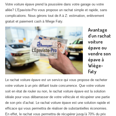
27
– Eure
Votre voiture épave prend la poussière dans votre garage ou votre
allée? L’Epaviste-Pro vous propose un rachat simple et rapide, sans
10
– Aube
complications. Nous gérons tout de A à Z: estimation, enlèvement
gratuit et paiement cash à Wiege Faty.
02
– Aisne
Avantage
d’un rachat
Tous
les secteurs
voiture
épave ou
CENTRE
VHU AGRÉE
vendre son
Centre
agréé VHU Paris 75 : casse auto avec destruction
épave à
Wiège-
Centre
agréé VHU 77 : casse auto avec destruction
Faty
Centre
agréé VHU 78 : casse auto avec destruction
Le rachat voiture épave est un service qui vous propose de racheter
votre voiture à un prix défiant toute concurrence. Que votre voiture
Centre
agréé VHU 91 : casse auto avec destruction
soit en état de rouler ou non, le rachat voiture épave est la solution
idéale pour vous débarrasser de votre véhicule et récupérer une partie
Centre
agréé VHU 92 : casse auto avec destruction
de son prix d’achat. Le rachat voiture épave est une solution rapide et
efficace qui vous permettra de réaliser de substantielles économies.
Centre
agréé VHU 93 : casse auto avec destruction
En effet, le rachat vous permettra de récupérer jusqu’à 70% du prix