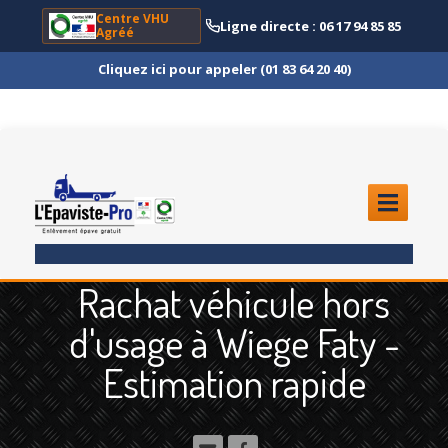
Centre VHU
Ligne directe : 06 17 94 85 85
Agréé
Cliquez ici pour appeler (01 83 64 20 40)
ACCUEIL
Rachat véhicule hors
ENLÈVEMENT
ÉPAVE
d'usage à Wiege Faty -
Quoi
?
Estimation rapide
Scooter
et Moto
Camion
et Poids Lourd