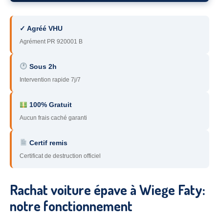
78
– Yvelines
✓ Agréé VHU
92
– Hauts-de-Seine
Agrément PR 920001 B
93
– Seine-Saint-Denis
Sous 2h
94
– Val-de-Marne
Intervention rapide 7j/7
95
– Val d’Oise
100% Gratuit
91
– Essonne
Aucun frais caché garanti
89
– Yonne
Certif remis
60
– Oise
Certificat de destruction officiel
51
– Marne
Rachat voiture épave à Wiege Faty:
45
– Loiret
notre fonctionnement
28
– Eure-et-Loir