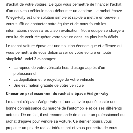
d’achat de votre voiture. De quoi vous permettre de financer l’achat
Centre
agréé VHU 94 : casse auto avec destruction
d’un nouveau véhicule sans débourser un centime. Le rachat épave
Centre
agréé VHU 95 : casse auto avec destruction
Wiège-Faty est une solution simple et rapide à mettre en œuvre, il
vous suffit de contacter notre équipe et de nous fournir les
informations nécessaires à son évaluation. Notre équipe se chargera
DOCUMENTS
À JOINDRE
ensuite de venir récupérer votre voiture dans les plus brefs délais.
RACHAT
VÉHICULES
Le rachat voiture épave est une solution économique et efficace qui
vous permettra de vous débarrasser de votre voiture en toute
CONTACT
simplicité. Voici 3 avantages:
La reprise de votre véhicule hors d’usage auprès d’un
01 83 64 20 40
professionnel
La dépollution et le recyclage de votre véhicule
Une estimation gratuite de votre véhicule
Choisir un professionnel du rachat d’épave Wiège-Faty
Le rachat d’épave Wiège-Faty est une activité qui nécessite une
bonne connaissance du marché de l’automobile et de ses différents
acteurs. De ce fait, il est recommandé de choisir un professionnel du
rachat d’épave pour vendre sa voiture. Ce dernier pourra vous
proposer un prix de rachat intéressant et vous permettra de vous