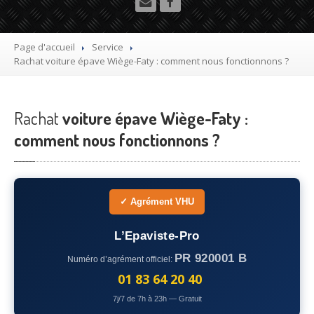
Utilitaire
Démolisseur
agrée VHU gratuit
Page d'accueil
Service
Rachat
voiture épave Wiège-Faty : comment nous fonctionnons ?
Mettre
à la casse sa voiture
Dépollution
de véhicule hors d’usage gratuit
Rachat
voiture épave Wiège-Faty :
Recyclage
voiture usagée gratuit
comment nous fonctionnons ?
Destruction
de voiture agréé
Epaviste
Gratuit
✓ Agrément VHU
Rachat
voiture accidentée
L’Epaviste-Pro
Où
?
PR 920001 B
Numéro d’agrément officiel:
75
– Paris
01 83 64 20 40
7j/7 de 7h à 23h — Gratuit
77
– Seine-et-Marne