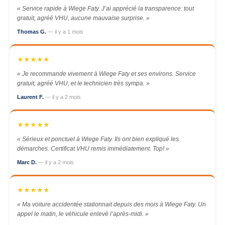
« Service rapide à Wiege Faty. J’ai apprécié la transparence: tout
gratuit, agréé VHU, aucune mauvaise surprise. »
Thomas G.
— il y a 1 mois
★★★★★
« Je recommande vivement à Wiege Faty et ses environs. Service
gratuit, agréé VHU, et le technicien très sympa. »
Laurent F.
— il y a 2 mois
★★★★★
« Sérieux et ponctuel à Wiege Faty. Ils ont bien expliqué les
démarches. Certificat VHU remis immédiatement. Top! »
Marc D.
— il y a 2 mois
★★★★★
« Ma voiture accidentée stationnait depuis des mois à Wiege Faty. Un
appel le matin, le véhicule enlevé l’après-midi. »