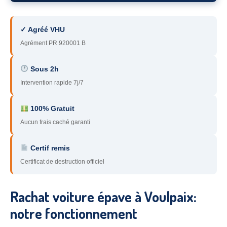
78
– Yvelines
✓ Agréé VHU
92
– Hauts-de-Seine
Agrément PR 920001 B
93
– Seine-Saint-Denis
Sous 2h
94
– Val-de-Marne
Intervention rapide 7j/7
95
– Val d’Oise
100% Gratuit
91
– Essonne
Aucun frais caché garanti
89
– Yonne
Certif remis
60
– Oise
Certificat de destruction officiel
51
– Marne
Rachat voiture épave à Voulpaix:
45
– Loiret
notre fonctionnement
28
– Eure-et-Loir