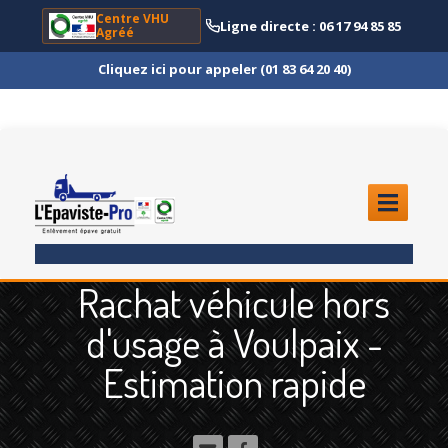
Centre VHU
Ligne directe : 06 17 94 85 85
Agréé
Cliquez ici pour appeler (01 83 64 20 40)
ACCUEIL
Rachat véhicule hors
ENLÈVEMENT
ÉPAVE
d'usage à Voulpaix -
Quoi
?
Estimation rapide
Scooter
et Moto
Camion
et Poids Lourd