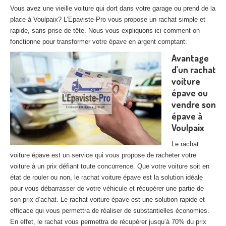
27
– Eure
Vous avez une vieille voiture qui dort dans votre garage ou prend de la
place à Voulpaix? L’Epaviste-Pro vous propose un rachat simple et
10
– Aube
rapide, sans prise de tête. Nous vous expliquons ici comment on
fonctionne pour transformer votre épave en argent comptant.
02
– Aisne
Avantage
d’un rachat
Tous
les secteurs
voiture
épave ou
CENTRE
VHU AGRÉE
vendre son
Centre
agréé VHU Paris 75 : casse auto avec destruction
épave à
Voulpaix
Centre
agréé VHU 77 : casse auto avec destruction
Le rachat
Centre
agréé VHU 78 : casse auto avec destruction
voiture épave est un service qui vous propose de racheter votre
voiture à un prix défiant toute concurrence. Que votre voiture soit en
Centre
agréé VHU 91 : casse auto avec destruction
état de rouler ou non, le rachat voiture épave est la solution idéale
pour vous débarrasser de votre véhicule et récupérer une partie de
Centre
agréé VHU 92 : casse auto avec destruction
son prix d’achat. Le rachat voiture épave est une solution rapide et
efficace qui vous permettra de réaliser de substantielles économies.
Centre
agréé VHU 93 : casse auto avec destruction
En effet, le rachat vous permettra de récupérer jusqu’à 70% du prix