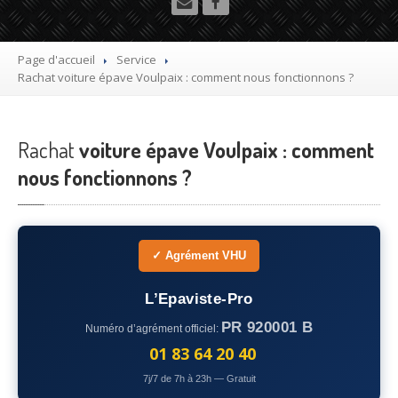
Utilitaire
Démolisseur
agrée VHU gratuit
Page d'accueil
Service
Rachat
voiture épave Voulpaix : comment nous fonctionnons ?
Mettre
à la casse sa voiture
Dépollution
de véhicule hors d’usage gratuit
Rachat
voiture épave Voulpaix : comment
Recyclage
voiture usagée gratuit
nous fonctionnons ?
Destruction
de voiture agréé
Epaviste
Gratuit
✓ Agrément VHU
Rachat
voiture accidentée
L’Epaviste-Pro
Où
?
PR 920001 B
Numéro d’agrément officiel:
75
– Paris
01 83 64 20 40
7j/7 de 7h à 23h — Gratuit
77
– Seine-et-Marne