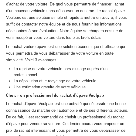
d’achat de votre voiture. De quoi vous permettre de financer l’achat
Centre
agréé VHU 94 : casse auto avec destruction
d’un nouveau véhicule sans débourser un centime. Le rachat épave
Centre
agréé VHU 95 : casse auto avec destruction
Voulpaix est une solution simple et rapide à mettre en œuvre, il vous
suffit de contacter notre équipe et de nous fournir les informations
nécessaires à son évaluation. Notre équipe se chargera ensuite de
DOCUMENTS
À JOINDRE
venir récupérer votre voiture dans les plus brefs délais.
RACHAT
VÉHICULES
Le rachat voiture épave est une solution économique et efficace qui
vous permettra de vous débarrasser de votre voiture en toute
CONTACT
simplicité. Voici 3 avantages:
La reprise de votre véhicule hors d’usage auprès d’un
01 83 64 20 40
professionnel
La dépollution et le recyclage de votre véhicule
Une estimation gratuite de votre véhicule
Choisir un professionnel du rachat d’épave Voulpaix
Le rachat d’épave Voulpaix est une activité qui nécessite une bonne
connaissance du marché de l’automobile et de ses différents acteurs.
De ce fait, il est recommandé de choisir un professionnel du rachat
d’épave pour vendre sa voiture. Ce dernier pourra vous proposer un
prix de rachat intéressant et vous permettra de vous débarrasser de