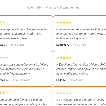
Note 4.9/5 — Plus de 450 avis vérifiés
★★☆
★★★★★
vice rapide à Villery. J’ai apprécié la
« Je recommande vivement à Villery et
parence : tout gratuit, agréé VHU,
environs. Service gratuit, agréé VHU, e
e mauvaise surprise. »
technicien très sympa. »
as G.
— il y a 1 mois
Laurent F.
— il y a 2 mois
★★★
★★★★★
icule sans carte grise enlevé à Villery
« Excellente intervention à Villery. Poli,
aucun problème. L’équipe a trouvé
efficace, rapide. Mon épave a été enl
olution. Vraiment pro. »
avant midi le jour même. »
med K.
— il y a 1 semaine
Leila A.
— il y a 3 jours
★★☆
★★★★★
ne expérience à Villery. Prise en
« J’avais une vieille Peugeot à Villery.
e rapide. Quelques minutes pour les
L’équipe est venue le lendemain matin,