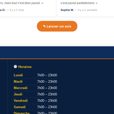
rs, mais tout s’est bien passé. »
s’est passé parfaitement. »
a O.
— il y a 1 mois
Sophie M.
— il y a 1 semaine
✎ Laisser un avis
Horaires
Lundi
7h00 – 23h00
Mardi
7h00 – 23h00
Mercredi
7h00 – 23h00
Jeudi
7h00 – 23h00
Vendredi
7h00 – 23h00
Samedi
7h00 – 23h00
Dimanche
7h00 – 23h00