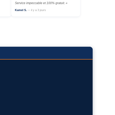
Service impeccable et 100% gratuit. »
Kamel S.
— il y a 3 jours