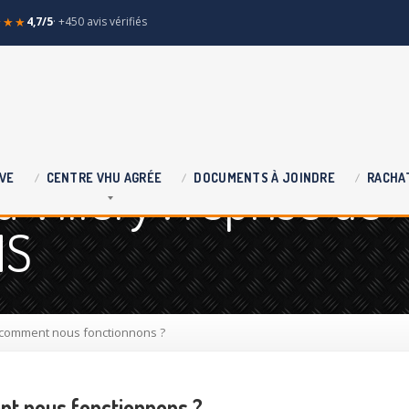
★★★
4,7/5
· +450 avis vérifiés
 Villery : reprise de
VE
CENTRE
VHU AGRÉE
DOCUMENTS
À JOINDRE
RACHA
HS
: comment nous fonctionnons ?
nt nous fonctionnons ?