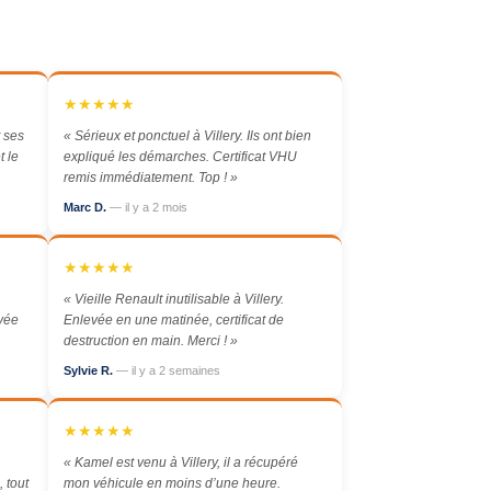
★★★★★
 ses
« Sérieux et ponctuel à Villery. Ils ont bien
t le
expliqué les démarches. Certificat VHU
remis immédiatement. Top ! »
Marc D.
— il y a 2 mois
★★★★★
« Vieille Renault inutilisable à Villery.
evée
Enlevée en une matinée, certificat de
destruction en main. Merci ! »
Sylvie R.
— il y a 2 semaines
★★★★★
« Kamel est venu à Villery, il a récupéré
 tout
mon véhicule en moins d’une heure.