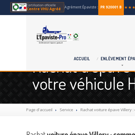
Certification officielle
Agrément Épaviste :
★★
PR 920001 B
Centre VHU Agréé
Rachat d'épave à
ACCUEIL
ENLÈVEMENT
ÉPA
votre véhicule 
Page d'accueil
Service
Rachat
voiture épave Villery 
Rachat
voiture épave Villery : comme