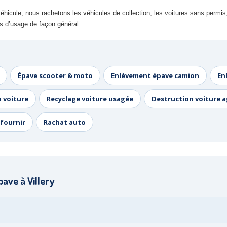
hicule, nous rachetons les véhicules de collection, les voitures sans permis,
rs d’usage de façon général.
Épave scooter & moto
Enlèvement épave camion
En
a voiture
Recyclage voiture usagée
Destruction voiture 
fournir
Rachat auto
ave à Villery