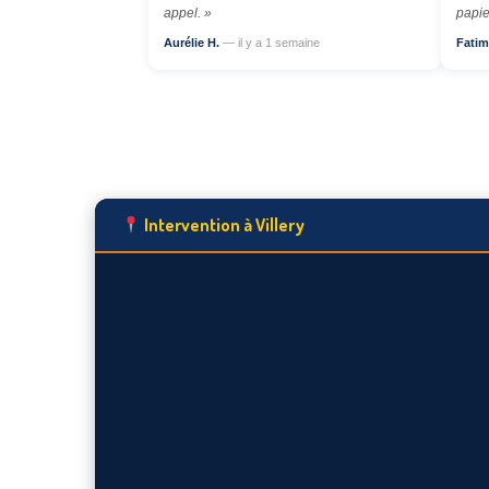
appel. »
papie
Aurélie H.
— il y a 1 semaine
Fatim
Intervention à Villery