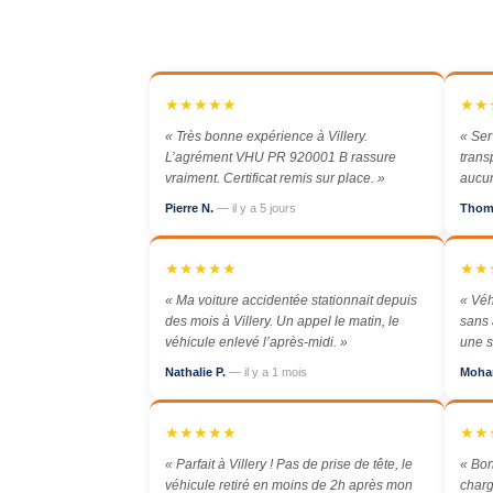
★★★★★
★★
« Très bonne expérience à Villery.
« Ser
L’agrément VHU PR 920001 B rassure
trans
vraiment. Certificat remis sur place. »
aucun
Pierre N.
— il y a 5 jours
Thom
★★★★★
★★
« Ma voiture accidentée stationnait depuis
« Véh
des mois à Villery. Un appel le matin, le
sans 
véhicule enlevé l’après-midi. »
une s
Nathalie P.
— il y a 1 mois
Moha
★★★★★
★★
« Parfait à Villery ! Pas de prise de tête, le
« Bon
véhicule retiré en moins de 2h après mon
charg