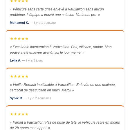
★★★★★
« Véhicule sans carte grise enlevé à Vauxaillon sans aucun
problème. L’équipe a trouvé une solution. Vraiment pro. »
Mohamed K.
— il y a 1 semaine
★★★★★
« Excellente intervention à Vauxaillon. Poli, efficace, rapide. Mon
épave a été enlevée avant midi le jour même. »
Leila A.
— il y a 3 jours
★★★★★
« Vieille Renault inutilisable à Vauxaillon. Enlevée en une matinée,
certificat de destruction en main. Merci! »
Sylvie R.
— il y a 2 semaines
★★★★★
« Parfait à Vauxaillon! Pas de prise de tête, le véhicule retiré en moins
de 2h après mon appel. »