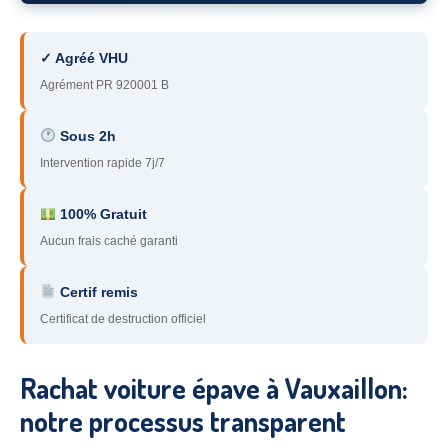
78
– Yvelines
✓ Agréé VHU
92
– Hauts-de-Seine
Agrément PR 920001 B
93
– Seine-Saint-Denis
Sous 2h
94
– Val-de-Marne
Intervention rapide 7j/7
95
– Val d’Oise
100% Gratuit
91
– Essonne
Aucun frais caché garanti
89
– Yonne
Certif remis
60
– Oise
Certificat de destruction officiel
51
– Marne
Rachat voiture épave à Vauxaillon:
45
– Loiret
notre processus transparent
28
– Eure-et-Loir