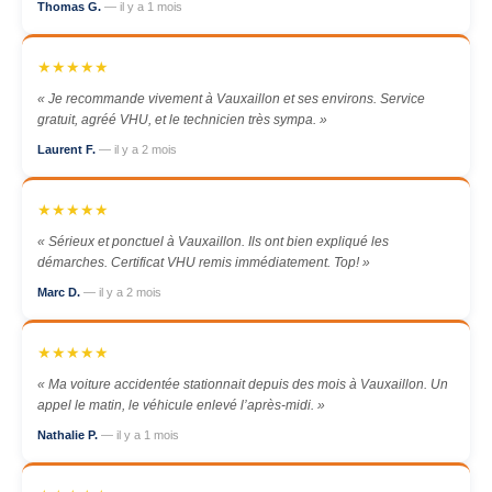
Thomas G.
— il y a 1 mois
★★★★★
« Je recommande vivement à Vauxaillon et ses environs. Service
gratuit, agréé VHU, et le technicien très sympa. »
Laurent F.
— il y a 2 mois
★★★★★
« Sérieux et ponctuel à Vauxaillon. Ils ont bien expliqué les
démarches. Certificat VHU remis immédiatement. Top! »
Marc D.
— il y a 2 mois
★★★★★
« Ma voiture accidentée stationnait depuis des mois à Vauxaillon. Un
appel le matin, le véhicule enlevé l’après-midi. »
Nathalie P.
— il y a 1 mois