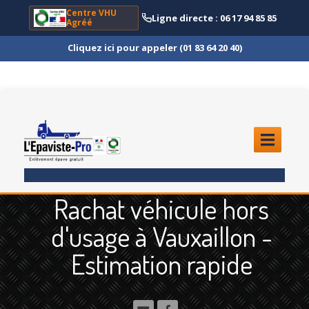
Centre VHU
Ligne directe : 06 17 94 85 85
Agréé
Cliquez ici pour appeler (01 83 64 20 40)
ACCUEIL
Rachat véhicule hors
ENLÈVEMENT
ÉPAVE
d'usage à Vauxaillon -
Quoi
?
Estimation rapide
Scooter
et Moto
Camion
et Poids Lourd