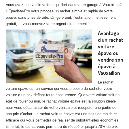
27
– Eure
Vous avez une vieille voiture qui dort dans votre garage à Vauxaillon?
L’Epaviste-Pro vous propose un rachat simple et rapide de votre
10
– Aube
épave, sans prise de tête. On gère tout: l’estimation, l’enlèvement
gratuit, et vous recevez votre argent directement.
02
– Aisne
Avantage
d’un rachat
Tous
les secteurs
voiture
épave ou
CENTRE
VHU AGRÉE
vendre son
Centre
agréé VHU Paris 75 : casse auto avec destruction
épave à
Vauxaillon
Centre
agréé VHU 77 : casse auto avec destruction
Le rachat
Centre
agréé VHU 78 : casse auto avec destruction
voiture épave est un service qui vous propose de racheter votre
voiture à un prix défiant toute concurrence. Que votre voiture soit en
Centre
agréé VHU 91 : casse auto avec destruction
état de rouler ou non, le rachat voiture épave est la solution idéale
pour vous débarrasser de votre véhicule et récupérer une partie de
Centre
agréé VHU 92 : casse auto avec destruction
son prix d’achat. Le rachat voiture épave est une solution rapide et
efficace qui vous permettra de réaliser de substantielles économies.
Centre
agréé VHU 93 : casse auto avec destruction
En effet, le rachat vous permettra de récupérer jusqu’à 70% du prix