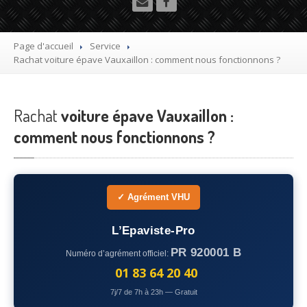
Utilitaire
Démolisseur
agrée VHU gratuit
Page d'accueil
Service
Rachat
voiture épave Vauxaillon : comment nous fonctionnons ?
Mettre
à la casse sa voiture
Dépollution
de véhicule hors d’usage gratuit
Rachat
voiture épave Vauxaillon :
Recyclage
voiture usagée gratuit
comment nous fonctionnons ?
Destruction
de voiture agréé
Epaviste
Gratuit
✓ Agrément VHU
Rachat
voiture accidentée
L’Epaviste-Pro
Où
?
PR 920001 B
Numéro d’agrément officiel:
75
– Paris
01 83 64 20 40
7j/7 de 7h à 23h — Gratuit
77
– Seine-et-Marne