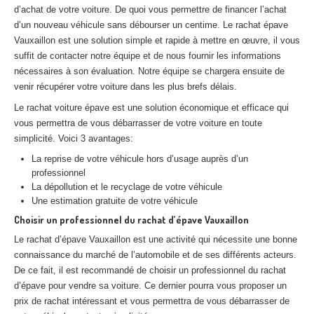
d’achat de votre voiture. De quoi vous permettre de financer l’achat
Centre
agréé VHU 94 : casse auto avec destruction
d’un nouveau véhicule sans débourser un centime. Le rachat épave
Centre
agréé VHU 95 : casse auto avec destruction
Vauxaillon est une solution simple et rapide à mettre en œuvre, il vous
suffit de contacter notre équipe et de nous fournir les informations
nécessaires à son évaluation. Notre équipe se chargera ensuite de
DOCUMENTS
À JOINDRE
venir récupérer votre voiture dans les plus brefs délais.
RACHAT
VÉHICULES
Le rachat voiture épave est une solution économique et efficace qui
vous permettra de vous débarrasser de votre voiture en toute
CONTACT
simplicité. Voici 3 avantages:
La reprise de votre véhicule hors d’usage auprès d’un
01 83 64 20 40
professionnel
La dépollution et le recyclage de votre véhicule
Une estimation gratuite de votre véhicule
Choisir un professionnel du rachat d’épave Vauxaillon
Le rachat d’épave Vauxaillon est une activité qui nécessite une bonne
connaissance du marché de l’automobile et de ses différents acteurs.
De ce fait, il est recommandé de choisir un professionnel du rachat
d’épave pour vendre sa voiture. Ce dernier pourra vous proposer un
prix de rachat intéressant et vous permettra de vous débarrasser de