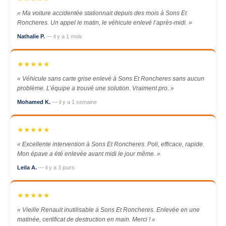
« Ma voiture accidentée stationnait depuis des mois à Sons Et
Roncheres. Un appel le matin, le véhicule enlevé l’après-midi. »
Nathalie P.
— il y a 1 mois
★★★★★
« Véhicule sans carte grise enlevé à Sons Et Roncheres sans aucun
problème. L’équipe a trouvé une solution. Vraiment pro. »
Mohamed K.
— il y a 1 semaine
★★★★★
« Excellente intervention à Sons Et Roncheres. Poli, efficace, rapide.
Mon épave a été enlevée avant midi le jour même. »
Leila A.
— il y a 3 jours
★★★★★
« Vieille Renault inutilisable à Sons Et Roncheres. Enlevée en une
matinée, certificat de destruction en main. Merci ! »