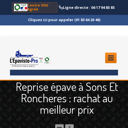
Centre VHU
Ligne directe : 06 17 94 85 85
Agréé
Cliquez ici pour appeler (01 83 64 20 40)
ACCUEIL
Reprise épave à Sons Et
ENLÈVEMENT
ÉPAVE
Roncheres : rachat au
Quoi
?
meilleur prix
Scooter
et Moto
Camion
et Poids Lourd