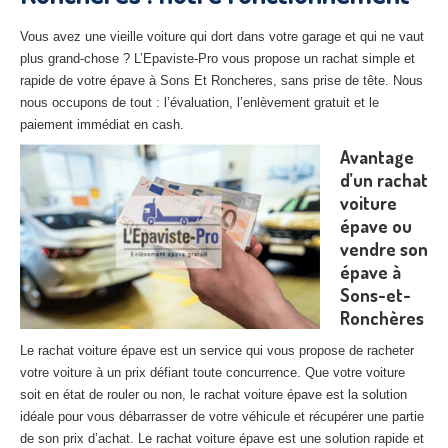
27
– Eure
Vous avez une vieille voiture qui dort dans votre garage et qui ne vaut
10
– Aube
plus grand-chose ? L’Epaviste-Pro vous propose un rachat simple et
rapide de votre épave à Sons Et Roncheres, sans prise de tête. Nous
02
– Aisne
nous occupons de tout : l’évaluation, l’enlèvement gratuit et le
paiement immédiat en cash.
Tous
les secteurs
Avantage
d’un rachat
CENTRE
VHU AGRÉE
voiture
épave ou
Centre
agréé VHU Paris 75 : casse auto avec destruction
vendre son
Centre
agréé VHU 77 : casse auto avec destruction
épave à
Sons-et-
Centre
agréé VHU 78 : casse auto avec destruction
Ronchères
Centre
agréé VHU 91 : casse auto avec destruction
Le rachat voiture épave est un service qui vous propose de racheter
votre voiture à un prix défiant toute concurrence. Que votre voiture
Centre
agréé VHU 92 : casse auto avec destruction
soit en état de rouler ou non, le rachat voiture épave est la solution
idéale pour vous débarrasser de votre véhicule et récupérer une partie
Centre
agréé VHU 93 : casse auto avec destruction
de son prix d’achat. Le rachat voiture épave est une solution rapide et