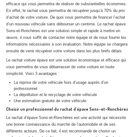
efficace qui vous permettra de réaliser de substantielles économies.
Centre
agréé VHU 94 : casse auto avec destruction
En effet, le rachat vous permettra de récupérer jusqu’à 70% du prix
Centre
agréé VHU 95 : casse auto avec destruction
d’achat de votre voiture. De quoi vous permettre de financer l’achat
d’un nouveau véhicule sans débourser un centime. Le rachat épave
Sons-et-Ronchères est une solution simple et rapide à mettre en
DOCUMENTS
À JOINDRE
œuvre, il vous suffit de contacter notre équipe et de nous fournir les
RACHAT
VÉHICULES
informations nécessaires à son évaluation. Notre équipe se chargera
ensuite de venir récupérer votre voiture dans les plus brefs délais.
CONTACT
Le rachat voiture épave est une solution économique et efficace qui
vous permettra de vous débarrasser de votre voiture en toute
01 83 64 20 40
simplicité. Voici 3 avantages :
La reprise de votre véhicule hors d’usage auprès d’un
professionnel
La dépollution et le recyclage de votre véhicule
Une estimation gratuite de votre véhicule
Choisir un professionnel du rachat d’épave Sons-et-Ronchères
Le rachat d’épave Sons-et-Ronchères est une activité qui nécessite
une bonne connaissance du marché de l’automobile et de ses
différents acteurs. De ce fait, il est recommandé de choisir un