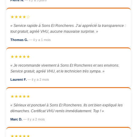
Pierre N.
— il y a 5 jours
★★★★☆
« Service rapide à Sons Et Roncheres. J’ai apprécié la transparence :
tout gratuit, agréé VHU, aucune mauvaise surprise. »
Thomas G.
— il y a 1 mois
★★★★★
« Je recommande vivement à Sons Et Roncheres et ses environs.
Service gratuit, agréé VHU, et le technicien très sympa. »
Laurent F.
— il y a 2 mois
★★★★★
« Sérieux et ponctuel à Sons Et Roncheres. Ils ont bien expliqué les
démarches. Certificat VHU remis immédiatement. Top ! »
Marc D.
— il y a 2 mois
★★★★★