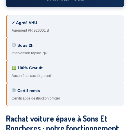
78
– Yvelines
92
– Hauts-de-Seine
✓ Agréé VHU
93
– Seine-Saint-Denis
Agrément PR 920001 B
94
– Val-de-Marne
Sous 2h
Intervention rapide 7j/7
95
– Val d’Oise
91
– Essonne
100% Gratuit
Aucun frais caché garanti
89
– Yonne
60
– Oise
Certif remis
Certificat de destruction officiel
51
– Marne
45
– Loiret
Rachat voiture épave à Sons Et
28
– Eure-et-Loir
Roncheres : notre fonctionnement