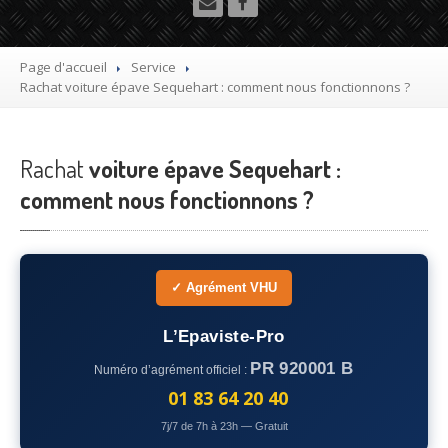
Utilitaire
Démolisseur
agrée VHU gratuit
Page d'accueil
Service
Rachat
voiture épave Sequehart : comment nous fonctionnons ?
Mettre
à la casse sa voiture
Dépollution
de véhicule hors d’usage gratuit
Rachat
voiture épave Sequehart :
Recyclage
voiture usagée gratuit
comment nous fonctionnons ?
Destruction
de voiture agréé
Epaviste
Gratuit
✓ Agrément VHU
Rachat
voiture accidentée
L’Epaviste-Pro
Où
?
PR 920001 B
Numéro d’agrément officiel :
75
– Paris
01 83 64 20 40
7j/7 de 7h à 23h — Gratuit
77
– Seine-et-Marne