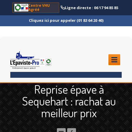
Centre VHU
Ligne directe : 06 17 94 85 85
Agréé
Cliquez ici pour appeler (01 83 64 20 40)
ACCUEIL
Reprise épave à
ENLÈVEMENT
ÉPAVE
Sequehart : rachat au
Quoi
?
meilleur prix
Scooter
et Moto
Camion
et Poids Lourd