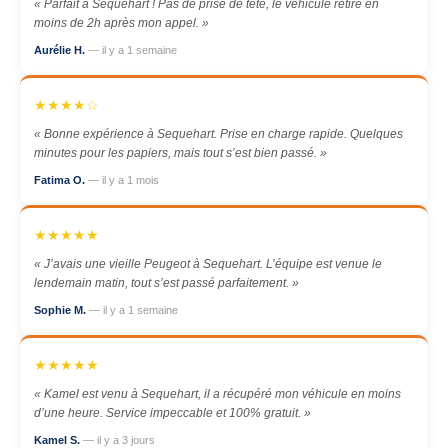
« Parfait à Sequehart ! Pas de prise de tête, le véhicule retiré en
moins de 2h après mon appel. »
Aurélie H.
— il y a 1 semaine
★★★★☆
« Bonne expérience à Sequehart. Prise en charge rapide. Quelques
minutes pour les papiers, mais tout s’est bien passé. »
Fatima O.
— il y a 1 mois
★★★★★
« J’avais une vieille Peugeot à Sequehart. L’équipe est venue le
lendemain matin, tout s’est passé parfaitement. »
Sophie M.
— il y a 1 semaine
★★★★★
« Kamel est venu à Sequehart, il a récupéré mon véhicule en moins
d’une heure. Service impeccable et 100% gratuit. »
Kamel S.
— il y a 3 jours