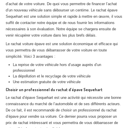
d’achat de votre voiture. De quoi vous permettre de financer l’achat
Centre
agréé VHU 94 : casse auto avec destruction
d’un nouveau véhicule sans débourser un centime. Le rachat épave
Centre
agréé VHU 95 : casse auto avec destruction
Sequehart est une solution simple et rapide à mettre en œuvre, il vous
suffit de contacter notre équipe et de nous fournir les informations
nécessaires à son évaluation. Notre équipe se chargera ensuite de
DOCUMENTS
À JOINDRE
venir récupérer votre voiture dans les plus brefs délais.
RACHAT
VÉHICULES
Le rachat voiture épave est une solution économique et efficace qui
vous permettra de vous débarrasser de votre voiture en toute
CONTACT
simplicité. Voici 3 avantages :
La reprise de votre véhicule hors d’usage auprès d’un
01 83 64 20 40
professionnel
La dépollution et le recyclage de votre véhicule
Une estimation gratuite de votre véhicule
Choisir un professionnel du rachat d’épave Sequehart
Le rachat d’épave Sequehart est une activité qui nécessite une bonne
connaissance du marché de l’automobile et de ses différents acteurs.
De ce fait, il est recommandé de choisir un professionnel du rachat
d’épave pour vendre sa voiture. Ce dernier pourra vous proposer un
prix de rachat intéressant et vous permettra de vous débarrasser de