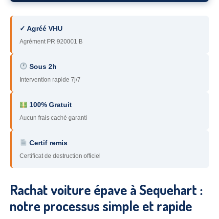
78
– Yvelines
✓ Agréé VHU
92
– Hauts-de-Seine
Agrément PR 920001 B
93
– Seine-Saint-Denis
Sous 2h
94
– Val-de-Marne
Intervention rapide 7j/7
95
– Val d’Oise
100% Gratuit
91
– Essonne
Aucun frais caché garanti
89
– Yonne
Certif remis
60
– Oise
Certificat de destruction officiel
51
– Marne
Rachat voiture épave à Sequehart :
45
– Loiret
notre processus simple et rapide
28
– Eure-et-Loir