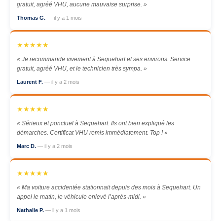
gratuit, agréé VHU, aucune mauvaise surprise. »
Thomas G.
— il y a 1 mois
★★★★★
« Je recommande vivement à Sequehart et ses environs. Service
gratuit, agréé VHU, et le technicien très sympa. »
Laurent F.
— il y a 2 mois
★★★★★
« Sérieux et ponctuel à Sequehart. Ils ont bien expliqué les
démarches. Certificat VHU remis immédiatement. Top ! »
Marc D.
— il y a 2 mois
★★★★★
« Ma voiture accidentée stationnait depuis des mois à Sequehart. Un
appel le matin, le véhicule enlevé l’après-midi. »
Nathalie P.
— il y a 1 mois