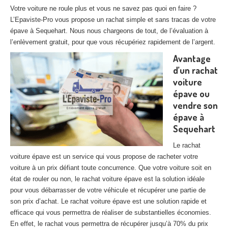
27
– Eure
Votre voiture ne roule plus et vous ne savez pas quoi en faire ?
L’Epaviste-Pro vous propose un rachat simple et sans tracas de votre
10
– Aube
épave à Sequehart. Nous nous chargeons de tout, de l’évaluation à
l’enlèvement gratuit, pour que vous récupériez rapidement de l’argent.
02
– Aisne
Avantage
d’un rachat
Tous
les secteurs
voiture
épave ou
CENTRE
VHU AGRÉE
vendre son
Centre
agréé VHU Paris 75 : casse auto avec destruction
épave à
Sequehart
Centre
agréé VHU 77 : casse auto avec destruction
Le rachat
Centre
agréé VHU 78 : casse auto avec destruction
voiture épave est un service qui vous propose de racheter votre
voiture à un prix défiant toute concurrence. Que votre voiture soit en
Centre
agréé VHU 91 : casse auto avec destruction
état de rouler ou non, le rachat voiture épave est la solution idéale
pour vous débarrasser de votre véhicule et récupérer une partie de
Centre
agréé VHU 92 : casse auto avec destruction
son prix d’achat. Le rachat voiture épave est une solution rapide et
efficace qui vous permettra de réaliser de substantielles économies.
Centre
agréé VHU 93 : casse auto avec destruction
En effet, le rachat vous permettra de récupérer jusqu’à 70% du prix