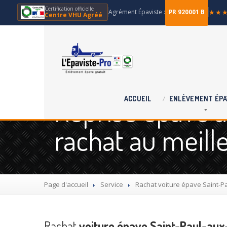
Certification officielle
Agrément Épaviste :
★★
PR 920001 B
Centre VHU Agréé
Reprise épave à 
ACCUEIL
ENLÈVEMENT
ÉPA
rachat au meille
Page d'accueil
Service
Rachat
voiture épave Saint-P
Rachat
voiture épave Saint-Paul-aux