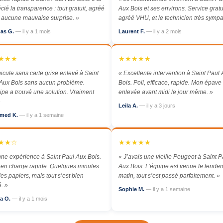
cié la transparence : tout gratuit, agréé
Aux Bois et ses environs. Service gratui
aucune mauvaise surprise. »
agréé VHU, et le technicien très sympa
as G.
— il y a 1 mois
Laurent F.
— il y a 2 mois
★★★
★★★★★
icule sans carte grise enlevé à Saint
« Excellente intervention à Saint Paul
Aux Bois sans aucun problème.
Bois. Poli, efficace, rapide. Mon épave
ipe a trouvé une solution. Vraiment
enlevée avant midi le jour même. »
»
Leila A.
— il y a 3 jours
med K.
— il y a 1 semaine
★★☆
★★★★★
ne expérience à Saint Paul Aux Bois.
« J’avais une vieille Peugeot à Saint P
 en charge rapide. Quelques minutes
Aux Bois. L’équipe est venue le lende
les papiers, mais tout s’est bien
matin, tout s’est passé parfaitement. »
. »
Sophie M.
— il y a 1 semaine
a O.
— il y a 1 mois