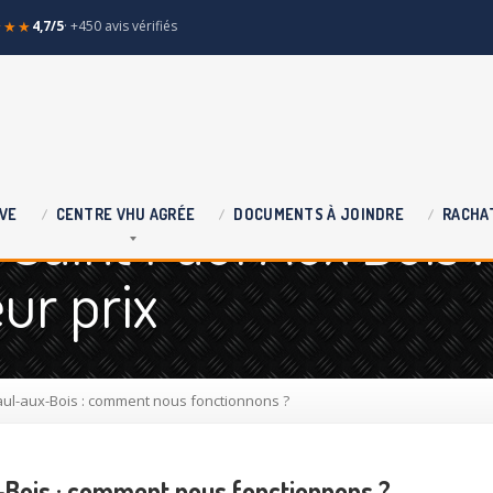
★★★
4,7/5
· +450 avis vérifiés
Saint Paul Aux Bois :
VE
CENTRE
VHU AGRÉE
DOCUMENTS
À JOINDRE
RACHA
ur prix
aul-aux-Bois : comment nous fonctionnons ?
-Bois : comment nous fonctionnons ?