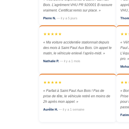
Bois. L’agrément VHU PR 920001 B rassure
appré
vraiment. Certificat remis sur place. »
VHU, 
Pierre N.
— il y a 5 jours
Thom
★★★★★
★★
« Ma voiture accidentée stationnait depuis
« Véh
des mois à Saint Paul Aux Bois. Un appel le
Paul 
matin, le véhicule enlevé l’après-midi. »
L’équ
pro. 
Nathalie P.
— il y a 1 mois
Moha
★★★★★
★★
« Parfait à Saint Paul Aux Bois ! Pas de
« Bon
prise de tête, le véhicule retiré en moins de
Prise
2h après mon appel. »
pour 
passé
Aurélie H.
— il y a 1 semaine
Fatim