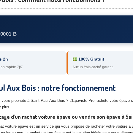
20001 B
s 2h
100% Gratuit
ion rapide 7j/7
Aucun frais caché garanti
ul Aux Bois : notre fonctionnement
 votre propriété à Saint Paul Aux Bois ? L’Epaviste-Pro rachète votre épave
t plus.
age d’un rachat voiture épave ou vendre son épave à Sa
at voiture épave est un service qui vous propose de racheter votre voiture à u
 rouler ou non, le rachat voiture épave est la solution idéale pour vous débarr