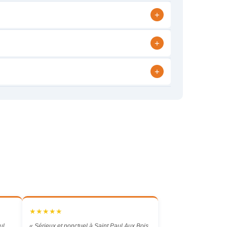
+
+
+
★★★★★
ul
« Sérieux et ponctuel à Saint Paul Aux Bois.