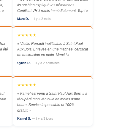
t,
Ils ont bien expliqué les démarches.
. »
Certificat VHU remis immédiatement. Top ! »
Marc D.
— il y a 2 mois
★★★★★
 Aux
« Vieille Renault inutilisable à Saint Paul
 a été
Aux Bois. Enlevée en une matinée, certificat
de destruction en main. Merci ! »
Sylvie R.
— il y a 2 semaines
★★★★★
aul
« Kamel est venu à Saint Paul Aux Bois, il a
main
récupéré mon véhicule en moins d’une
heure. Service impeccable et 100%
gratuit. »
Kamel S.
— il y a 3 jours