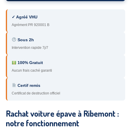
78
– Yvelines
✓ Agréé VHU
92
– Hauts-de-Seine
Agrément PR 920001 B
93
– Seine-Saint-Denis
Sous 2h
94
– Val-de-Marne
Intervention rapide 7j/7
95
– Val d’Oise
100% Gratuit
91
– Essonne
Aucun frais caché garanti
89
– Yonne
Certif remis
60
– Oise
Certificat de destruction officiel
51
– Marne
Rachat voiture épave à Ribemont :
45
– Loiret
notre fonctionnement
28
– Eure-et-Loir