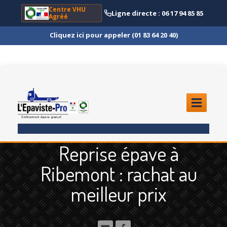
Centre VHU
Ligne directe : 06 17 94 85 85
Agréé
Cliquez ici pour appeler (01 83 64 20 40)
ACCUEIL
Reprise épave à
ENLÈVEMENT
ÉPAVE
Ribemont : rachat au
Quoi
?
meilleur prix
Scooter
et Moto
Camion
et Poids Lourd