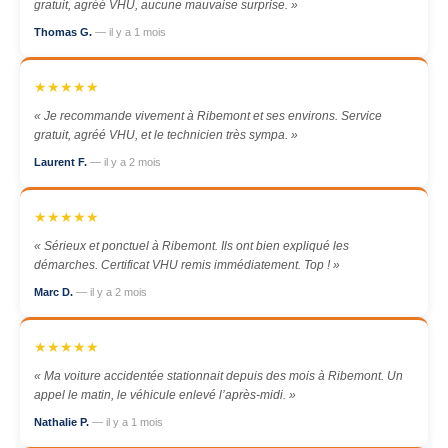
gratuit, agréé VHU, aucune mauvaise surprise. »
Thomas G.
— il y a 1 mois
★★★★★
« Je recommande vivement à Ribemont et ses environs. Service
gratuit, agréé VHU, et le technicien très sympa. »
Laurent F.
— il y a 2 mois
★★★★★
« Sérieux et ponctuel à Ribemont. Ils ont bien expliqué les
démarches. Certificat VHU remis immédiatement. Top ! »
Marc D.
— il y a 2 mois
★★★★★
« Ma voiture accidentée stationnait depuis des mois à Ribemont. Un
appel le matin, le véhicule enlevé l’après-midi. »
Nathalie P.
— il y a 1 mois