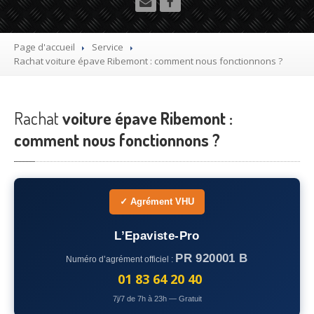
Utilitaire
Démolisseur
agrée VHU gratuit
Page d'accueil
Service
Rachat
voiture épave Ribemont : comment nous fonctionnons ?
Mettre
à la casse sa voiture
Dépollution
de véhicule hors d’usage gratuit
Rachat
voiture épave Ribemont :
Recyclage
voiture usagée gratuit
comment nous fonctionnons ?
Destruction
de voiture agréé
Epaviste
Gratuit
✓ Agrément VHU
Rachat
voiture accidentée
L’Epaviste-Pro
Où
?
PR 920001 B
Numéro d’agrément officiel :
75
– Paris
01 83 64 20 40
7j/7 de 7h à 23h — Gratuit
77
– Seine-et-Marne