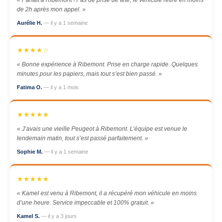
« Parfait à Ribemont ! Pas de prise de tête, le véhicule retiré en moins
de 2h après mon appel. »
Aurélie H.
— il y a 1 semaine
★★★★☆
« Bonne expérience à Ribemont. Prise en charge rapide. Quelques
minutes pour les papiers, mais tout s’est bien passé. »
Fatima O.
— il y a 1 mois
★★★★★
« J’avais une vieille Peugeot à Ribemont. L’équipe est venue le
lendemain matin, tout s’est passé parfaitement. »
Sophie M.
— il y a 1 semaine
★★★★★
« Kamel est venu à Ribemont, il a récupéré mon véhicule en moins
d’une heure. Service impeccable et 100% gratuit. »
Kamel S.
— il y a 3 jours