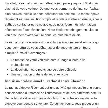
En effet, le rachat vous permettra de récupérer jusqu’à 70% du prix
Centre
agréé VHU 94 : casse auto avec destruction
d’achat de votre voiture. De quoi vous permettre de financer l’achat
Centre
agréé VHU 95 : casse auto avec destruction
d’un nouveau véhicule sans débourser un centime. Le rachat épave
Ribemont est une solution simple et rapide à mettre en œuvre, il vous
suffit de contacter notre équipe et de nous fournir les informations
DOCUMENTS
À JOINDRE
nécessaires à son évaluation. Notre équipe se chargera ensuite de
RACHAT
VÉHICULES
venir récupérer votre voiture dans les plus brefs délais.
Le rachat voiture épave est une solution économique et efficace qui
CONTACT
vous permettra de vous débarrasser de votre voiture en toute
simplicité. Voici 3 avantages :
01 83 64 20 40
La reprise de votre véhicule hors d’usage auprès d’un
professionnel
La dépollution et le recyclage de votre véhicule
Une estimation gratuite de votre véhicule
Choisir un professionnel du rachat d’épave Ribemont
Le rachat d’épave Ribemont est une activité qui nécessite une bonne
connaissance du marché de l’automobile et de ses différents acteurs.
De ce fait, il est recommandé de choisir un professionnel du rachat
d’épave pour vendre sa voiture. Ce dernier pourra vous proposer un