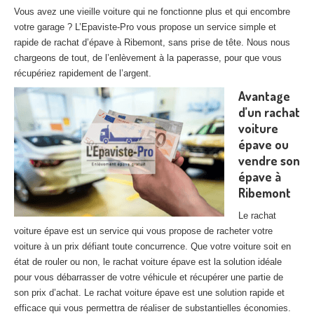
27
– Eure
Vous avez une vieille voiture qui ne fonctionne plus et qui encombre
votre garage ? L’Epaviste-Pro vous propose un service simple et
10
– Aube
rapide de rachat d’épave à Ribemont, sans prise de tête. Nous nous
chargeons de tout, de l’enlèvement à la paperasse, pour que vous
02
– Aisne
récupériez rapidement de l’argent.
Avantage
Tous
les secteurs
d’un rachat
voiture
CENTRE
VHU AGRÉE
épave ou
Centre
agréé VHU Paris 75 : casse auto avec destruction
vendre son
épave à
Centre
agréé VHU 77 : casse auto avec destruction
Ribemont
Centre
agréé VHU 78 : casse auto avec destruction
Le rachat
voiture épave est un service qui vous propose de racheter votre
Centre
agréé VHU 91 : casse auto avec destruction
voiture à un prix défiant toute concurrence. Que votre voiture soit en
état de rouler ou non, le rachat voiture épave est la solution idéale
Centre
agréé VHU 92 : casse auto avec destruction
pour vous débarrasser de votre véhicule et récupérer une partie de
son prix d’achat. Le rachat voiture épave est une solution rapide et
Centre
agréé VHU 93 : casse auto avec destruction
efficace qui vous permettra de réaliser de substantielles économies.