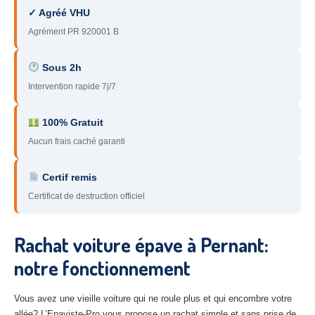
✓ Agréé VHU
78
– Yvelines
Agrément PR 920001 B
92
– Hauts-de-Seine
Sous 2h
93
– Seine-Saint-Denis
Intervention rapide 7j/7
94
– Val-de-Marne
100% Gratuit
95
– Val d’Oise
Aucun frais caché garanti
91
– Essonne
Certif remis
89
– Yonne
Certificat de destruction officiel
60
– Oise
Rachat voiture épave à Pernant:
51
– Marne
notre fonctionnement
45
– Loiret
28
– Eure-et-Loir
Vous avez une vieille voiture qui ne roule plus et qui encombre votre
allée? L’Epaviste-Pro vous propose un rachat simple et sans prise de