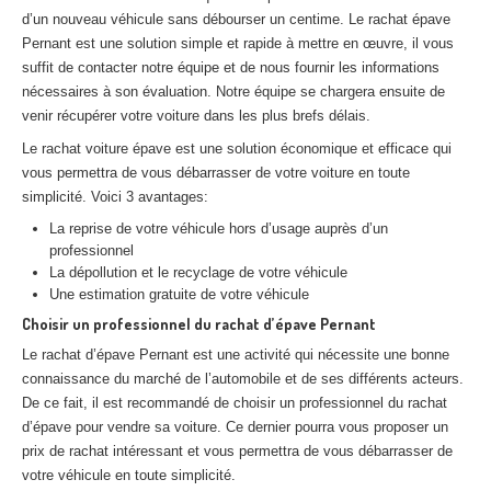
Centre
agréé VHU 94 : casse auto avec destruction
d’un nouveau véhicule sans débourser un centime. Le rachat épave
Pernant est une solution simple et rapide à mettre en œuvre, il vous
Centre
agréé VHU 95 : casse auto avec destruction
suffit de contacter notre équipe et de nous fournir les informations
nécessaires à son évaluation. Notre équipe se chargera ensuite de
DOCUMENTS
À JOINDRE
venir récupérer votre voiture dans les plus brefs délais.
Le rachat voiture épave est une solution économique et efficace qui
RACHAT
VÉHICULES
vous permettra de vous débarrasser de votre voiture en toute
CONTACT
simplicité. Voici 3 avantages:
La reprise de votre véhicule hors d’usage auprès d’un
professionnel
01 83 64 20 40
La dépollution et le recyclage de votre véhicule
Une estimation gratuite de votre véhicule
Choisir un professionnel du rachat d’épave Pernant
Le rachat d’épave Pernant est une activité qui nécessite une bonne
connaissance du marché de l’automobile et de ses différents acteurs.
De ce fait, il est recommandé de choisir un professionnel du rachat
d’épave pour vendre sa voiture. Ce dernier pourra vous proposer un
prix de rachat intéressant et vous permettra de vous débarrasser de
votre véhicule en toute simplicité.