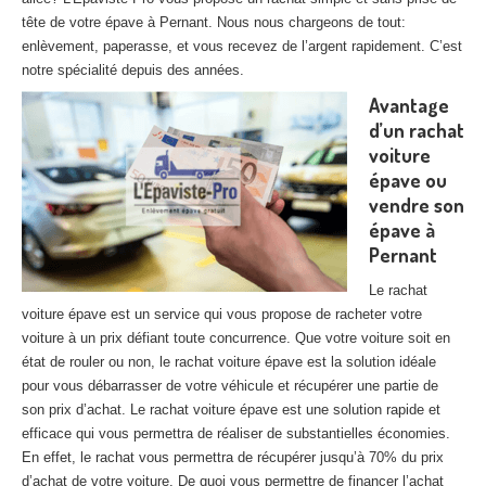
27
– Eure
tête de votre épave à Pernant. Nous nous chargeons de tout:
enlèvement, paperasse, et vous recevez de l’argent rapidement. C’est
10
– Aube
notre spécialité depuis des années.
Avantage
02
– Aisne
d’un rachat
Tous
les secteurs
voiture
épave ou
CENTRE
VHU AGRÉE
vendre son
épave à
Centre
agréé VHU Paris 75 : casse auto avec destruction
Pernant
Centre
agréé VHU 77 : casse auto avec destruction
Le rachat
voiture épave est un service qui vous propose de racheter votre
Centre
agréé VHU 78 : casse auto avec destruction
voiture à un prix défiant toute concurrence. Que votre voiture soit en
état de rouler ou non, le rachat voiture épave est la solution idéale
Centre
agréé VHU 91 : casse auto avec destruction
pour vous débarrasser de votre véhicule et récupérer une partie de
son prix d’achat. Le rachat voiture épave est une solution rapide et
Centre
agréé VHU 92 : casse auto avec destruction
efficace qui vous permettra de réaliser de substantielles économies.
En effet, le rachat vous permettra de récupérer jusqu’à 70% du prix
Centre
agréé VHU 93 : casse auto avec destruction
d’achat de votre voiture. De quoi vous permettre de financer l’achat