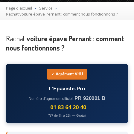
Utilitaire
Page d'accueil
Service
Rachat
voiture épave Pernant : comment nous fonctionnons ?
Démolisseur
agrée VHU gratuit
Mettre
à la casse sa voiture
Rachat
voiture épave Pernant : comment
Dépollution
de véhicule hors d’usage gratuit
nous fonctionnons ?
Recyclage
voiture usagée gratuit
Destruction
de voiture agréé
✓ Agrément VHU
Epaviste
Gratuit
L’Epaviste-Pro
Rachat
voiture accidentée
PR 920001 B
Numéro d’agrément officiel:
Où
?
01 83 64 20 40
7j/7 de 7h à 23h — Gratuit
75
– Paris
77
– Seine-et-Marne