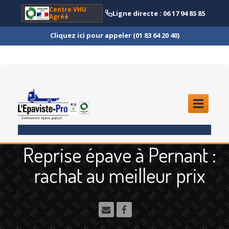
Centre VHU
Ligne directe : 06 17 94 85 85
Agréé
Cliquez ici pour appeler (01 83 64 20 40)
ACCUEIL
Reprise épave à Pernant :
ENLÈVEMENT
ÉPAVE
rachat au meilleur prix
Quoi
?
Scooter
et Moto
Camion
et Poids Lourd