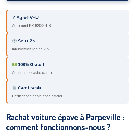
78
– Yvelines
✓ Agréé VHU
92
– Hauts-de-Seine
Agrément PR 920001 B
93
– Seine-Saint-Denis
Sous 2h
94
– Val-de-Marne
Intervention rapide 7j/7
95
– Val d’Oise
100% Gratuit
91
– Essonne
Aucun frais caché garanti
89
– Yonne
Certif remis
60
– Oise
Certificat de destruction officiel
51
– Marne
Rachat voiture épave à Parpeville :
45
– Loiret
comment fonctionnons-nous ?
28
– Eure-et-Loir