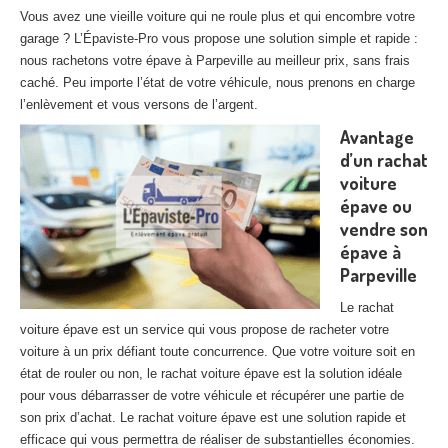
27
– Eure
Vous avez une vieille voiture qui ne roule plus et qui encombre votre
garage ? L’Épaviste-Pro vous propose une solution simple et rapide :
10
– Aube
nous rachetons votre épave à Parpeville au meilleur prix, sans frais
caché. Peu importe l’état de votre véhicule, nous prenons en charge
02
– Aisne
l’enlèvement et vous versons de l’argent.
Avantage
Tous
les secteurs
d’un rachat
voiture
CENTRE
VHU AGRÉE
épave ou
Centre
agréé VHU Paris 75 : casse auto avec destruction
vendre son
épave à
Centre
agréé VHU 77 : casse auto avec destruction
Parpeville
Centre
agréé VHU 78 : casse auto avec destruction
Le rachat
voiture épave est un service qui vous propose de racheter votre
Centre
agréé VHU 91 : casse auto avec destruction
voiture à un prix défiant toute concurrence. Que votre voiture soit en
état de rouler ou non, le rachat voiture épave est la solution idéale
Centre
agréé VHU 92 : casse auto avec destruction
pour vous débarrasser de votre véhicule et récupérer une partie de
son prix d’achat. Le rachat voiture épave est une solution rapide et
Centre
agréé VHU 93 : casse auto avec destruction
efficace qui vous permettra de réaliser de substantielles économies.