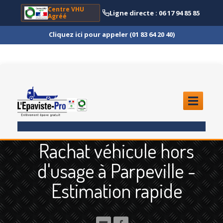
Centre VHU
Ligne directe : 06 17 94 85 85
Agréé
Cliquez ici pour appeler (01 83 64 20 40)
ACCUEIL
Rachat véhicule hors
ENLÈVEMENT
ÉPAVE
d'usage à Parpeville -
Quoi
?
Estimation rapide
Scooter
et Moto
Camion
et Poids Lourd