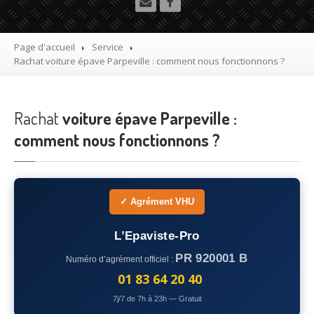
Utilitaire
Démolisseur
agrée VHU gratuit
Page d'accueil
Service
Rachat
voiture épave Parpeville : comment nous fonctionnons ?
Mettre
à la casse sa voiture
Dépollution
de véhicule hors d’usage gratuit
Rachat
voiture épave Parpeville :
Recyclage
voiture usagée gratuit
comment nous fonctionnons ?
Destruction
de voiture agréé
Epaviste
Gratuit
✓ Agrément VHU
Rachat
voiture accidentée
L’Epaviste-Pro
Où
?
PR 920001 B
Numéro d’agrément officiel :
75
– Paris
01 83 64 20 40
7j/7 de 7h à 23h — Gratuit
77
– Seine-et-Marne