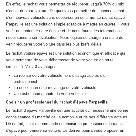
En effet, le rachat vous permettra de récupérer jusqu’à 70% du prix
Centre
agréé VHU 94 : casse auto avec destruction
d’achat de votre voiture. De quoi vous permettre de financer l’achat
Centre
agréé VHU 95 : casse auto avec destruction
d’un nouveau véhicule sans débourser un centime. Le rachat épave
Parpeville est une solution simple et rapide à mettre en œuvre, il vous
suffit de contacter notre équipe et de nous fournir les informations
DOCUMENTS
À JOINDRE
nécessaires à son évaluation. Notre équipe se chargera ensuite de
RACHAT
VÉHICULES
venir récupérer votre voiture dans les plus brefs délais.
Le rachat voiture épave est une solution économique et efficace qui
CONTACT
vous permettra de vous débarrasser de votre voiture en toute
simplicité. Voici 3 avantages :
01 83 64 20 40
La reprise de votre véhicule hors d’usage auprès d’un
professionnel
La dépollution et le recyclage de votre véhicule
Une estimation gratuite de votre véhicule
Choisir un professionnel du rachat d’épave Parpeville
Le rachat d’épave Parpeville est une activité qui nécessite une bonne
connaissance du marché de l’automobile et de ses différents acteurs.
De ce fait, il est recommandé de choisir un professionnel du rachat
d’épave pour vendre sa voiture. Ce dernier pourra vous proposer un