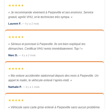
★★★★★
« Je recommande vivement à Parpeville et ses environs. Service
gratuit, agréé VHU, et le technicien très sympa. »
Laurent F.
— il y a 2 mois
★★★★★
« Sérieux et ponctuel à Parpeville. Ils ont bien expliqué les
démarches. Certificat VHU remis immédiatement. Top ! »
Marc D.
— il y a 2 mois
★★★★★
« Ma voiture accidentée stationnait depuis des mois à Parpeville. Un
appel le matin, le véhicule enlevé l’après-midi. »
Nathalie P.
— il y a 1 mois
★★★★★
« Véhicule sans carte grise enlevé à Parpeville sans aucun problème.