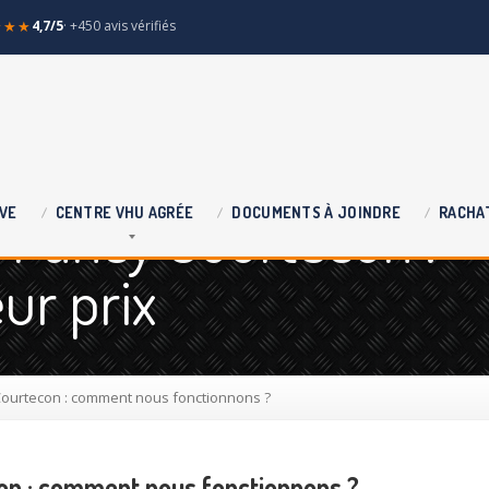
★★★
4,7/5
· +450 avis vérifiés
 Pancy Courtecon :
VE
CENTRE
VHU AGRÉE
DOCUMENTS
À JOINDRE
RACHA
ur prix
ourtecon : comment nous fonctionnons ?
on : comment nous fonctionnons ?