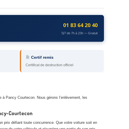
01 83 64 20 40
7j/7 de 7h à 23h — Gratuit
Certif remis
Certificat de destruction officiel
ave à Pancy Courtecon. Nous gérons l’enlèvement, les
ancy-Courtecon
n prix défiant toute concurrence. Que votre voiture soit en
asser de votre véhicule et récupérer une partie de son prix