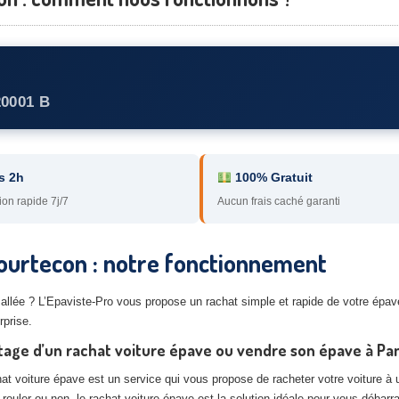
20001 B
s 2h
100% Gratuit
ion rapide 7j/7
Aucun frais caché garanti
ourtecon : notre fonctionnement
 allée ? L’Epaviste-Pro vous propose un rachat simple et rapide de votre ép
prise.
tage d’un rachat voiture épave ou vendre son épave à P
at voiture épave est un service qui vous propose de racheter votre voiture à u
 rouler ou non, le rachat voiture épave est la solution idéale pour vous débarr