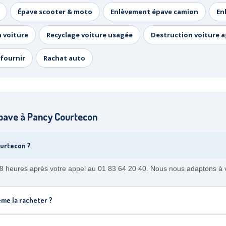
Épave scooter & moto
Enlèvement épave camion
En
a voiture
Recyclage voiture usagée
Destruction voiture 
fournir
Rachat auto
pave à Pancy Courtecon
ourtecon ?
8 heures après votre appel au 01 83 64 20 40. Nous nous adaptons à votr
me la racheter ?