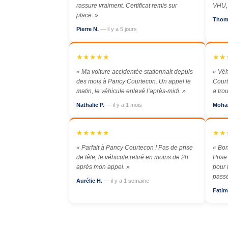
rassure vraiment. Certificat remis sur
VHU, 
place. »
Thom
Pierre N.
— il y a 5 jours
★★★★★
★★
« Ma voiture accidentée stationnait depuis
« Véh
des mois à Pancy Courtecon. Un appel le
Court
matin, le véhicule enlevé l’après-midi. »
a tro
Nathalie P.
— il y a 1 mois
Moha
★★★★★
★★
« Parfait à Pancy Courtecon ! Pas de prise
« Bon
de tête, le véhicule retiré en moins de 2h
Prise
après mon appel. »
pour 
passé
Aurélie H.
— il y a 1 semaine
Fatim