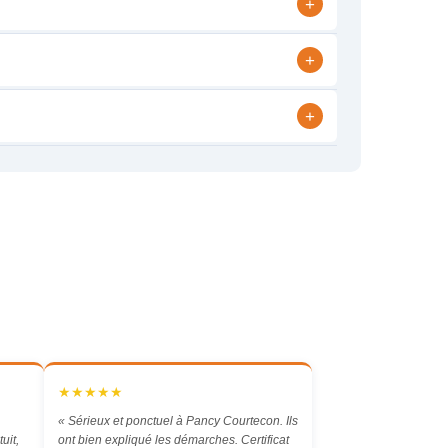
+
+
+
★★★★★
« Sérieux et ponctuel à Pancy Courtecon. Ils
uit,
ont bien expliqué les démarches. Certificat