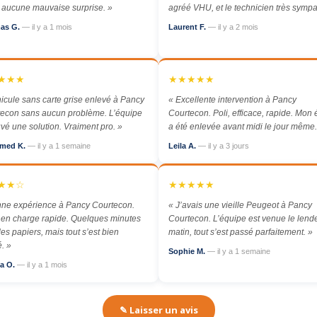
aucune mauvaise surprise. »
agréé VHU, et le technicien très sympa
as G.
— il y a 1 mois
Laurent F.
— il y a 2 mois
★★★
★★★★★
icule sans carte grise enlevé à Pancy
« Excellente intervention à Pancy
econ sans aucun problème. L’équipe
Courtecon. Poli, efficace, rapide. Mon
uvé une solution. Vraiment pro. »
a été enlevée avant midi le jour même.
med K.
— il y a 1 semaine
Leila A.
— il y a 3 jours
★★☆
★★★★★
ne expérience à Pancy Courtecon.
« J’avais une vieille Peugeot à Pancy
 en charge rapide. Quelques minutes
Courtecon. L’équipe est venue le len
les papiers, mais tout s’est bien
matin, tout s’est passé parfaitement. »
. »
Sophie M.
— il y a 1 semaine
a O.
— il y a 1 mois
✎ Laisser un avis