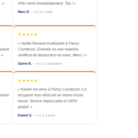
. »
VHU remis immédiatement. Top ! »
Marc D.
— il y a 2 mois
★★★★★
« Vieille Renault inutilisable à Pancy
 épave
Courtecon. Enlevée en une matinée,
 »
certificat de destruction en main. Merci ! »
Sylvie R.
— il y a 2 semaines
★★★★★
« Kamel est venu à Pancy Courtecon, il a
demain
récupéré mon véhicule en moins d’une
heure. Service impeccable et 100%
gratuit. »
Kamel S.
— il y a 3 jours