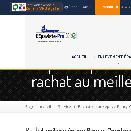
Certification officielle
Agrément Épaviste :
★★
PR 920001 B
Centre VHU Agréé
Reprise épave à
ACCUEIL
ENLÈVEMENT
ÉPA
rachat au meille
Page d'accueil
Service
Rachat
voiture épave Pancy-C
Rachat
voiture épave Pancy-Courtec