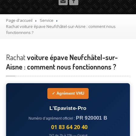
Utilitaire
Démolisseur
agrée VHU gratuit
Page d'accueil
Service
Rachat
voiture épave Neufchâtel-sur-Aisne : comment nous
Mettre
à la casse sa voiture
fonctionnons ?
Dépollution
de véhicule hors d’usage gratuit
Rachat
Recyclage
voiture épave Neufchâtel-sur-
voiture usagée gratuit
Aisne : comment nous fonctionnons ?
Destruction
de voiture agréé
Epaviste
Gratuit
Rachat
voiture accidentée
✓ Agrément VHU
Où
?
L’Epaviste-Pro
PR 920001 B
Numéro d’agrément officiel :
75
– Paris
01 83 64 20 40
77
– Seine-et-Marne
7j/7 de 7h à 23h — Gratuit