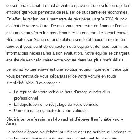
Centre
agréé VHU 94 : casse auto avec destruction
de son prix d’achat. Le rachat voiture épave est une solution rapide et
efficace qui vous permettra de réaliser de substantielles économies.
Centre
agréé VHU 95 : casse auto avec destruction
En effet, le rachat vous permettra de récupérer jusqu’à 70% du prix
d’achat de votre voiture. De quoi vous permettre de financer l’achat
DOCUMENTS
À JOINDRE
d’un nouveau véhicule sans débourser un centime. Le rachat épave
Neufchâtel-sur-Aisne est une solution simple et rapide à mettre en
RACHAT
VÉHICULES
œuvre, il vous suffit de contacter notre équipe et de nous fournir les
informations nécessaires à son évaluation. Notre équipe se chargera
CONTACT
ensuite de venir récupérer votre voiture dans les plus brefs délais.
Le rachat voiture épave est une solution économique et efficace qui
01 83 64 20 40
vous permettra de vous débarrasser de votre voiture en toute
simplicité. Voici 3 avantages :
La reprise de votre véhicule hors d’usage auprès d’un
professionnel
La dépollution et le recyclage de votre véhicule
Une estimation gratuite de votre véhicule
Choisir un professionnel du rachat d’épave Neufchâtel-sur-
Aisne
Le rachat d’épave Neufchâtel-sur-Aisne est une activité qui nécessite
une bonne connaissance du marché de l’automobile et de ses