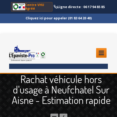
Centre VHU
Ligne directe : 06 17 94 85 85
Agréé
Cliquez ici pour appeler (01 83 64 20 40)
ACCUEIL
Rachat véhicule hors
ENLÈVEMENT
ÉPAVE
d'usage à Neufchatel Sur
Quoi
?
Aisne - Estimation rapide
Scooter
et Moto
Camion
et Poids Lourd