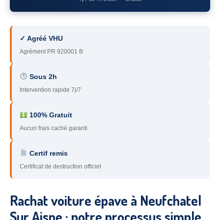
78
– Yvelines
92
– Hauts-de-Seine
✓ Agréé VHU
93
– Seine-Saint-Denis
Agrément PR 920001 B
94
– Val-de-Marne
Sous 2h
Intervention rapide 7j/7
95
– Val d’Oise
91
– Essonne
100% Gratuit
Aucun frais caché garanti
89
– Yonne
60
– Oise
Certif remis
Certificat de destruction officiel
51
– Marne
45
– Loiret
Rachat voiture épave à Neufchatel
28
– Eure-et-Loir
Sur Aisne : notre processus simple