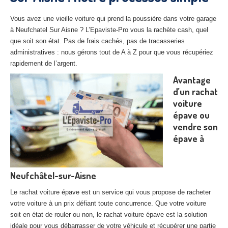
27
– Eure
Vous avez une vieille voiture qui prend la poussière dans votre garage
10
– Aube
à Neufchatel Sur Aisne ? L’Epaviste-Pro vous la rachète cash, quel
que soit son état. Pas de frais cachés, pas de tracasseries
02
– Aisne
administratives : nous gérons tout de A à Z pour que vous récupériez
rapidement de l’argent.
Tous
les secteurs
Avantage
d’un rachat
CENTRE
VHU AGRÉE
voiture
épave ou
Centre
agréé VHU Paris 75 : casse auto avec destruction
vendre son
Centre
agréé VHU 77 : casse auto avec destruction
épave à
Centre
agréé VHU 78 : casse auto avec destruction
Neufchâtel-sur-Aisne
Centre
agréé VHU 91 : casse auto avec destruction
Le rachat voiture épave est un service qui vous propose de racheter
Centre
agréé VHU 92 : casse auto avec destruction
votre voiture à un prix défiant toute concurrence. Que votre voiture
soit en état de rouler ou non, le rachat voiture épave est la solution
Centre
agréé VHU 93 : casse auto avec destruction
idéale pour vous débarrasser de votre véhicule et récupérer une partie