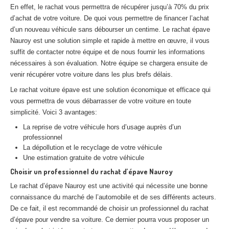
En effet, le rachat vous permettra de récupérer jusqu’à 70% du prix
Centre
agréé VHU 94 : casse auto avec destruction
d’achat de votre voiture. De quoi vous permettre de financer l’achat
Centre
agréé VHU 95 : casse auto avec destruction
d’un nouveau véhicule sans débourser un centime. Le rachat épave
Nauroy est une solution simple et rapide à mettre en œuvre, il vous
suffit de contacter notre équipe et de nous fournir les informations
DOCUMENTS
À JOINDRE
nécessaires à son évaluation. Notre équipe se chargera ensuite de
RACHAT
VÉHICULES
venir récupérer votre voiture dans les plus brefs délais.
Le rachat voiture épave est une solution économique et efficace qui
CONTACT
vous permettra de vous débarrasser de votre voiture en toute
simplicité. Voici 3 avantages:
01 83 64 20 40
La reprise de votre véhicule hors d’usage auprès d’un
professionnel
La dépollution et le recyclage de votre véhicule
Une estimation gratuite de votre véhicule
Choisir un professionnel du rachat d’épave Nauroy
Le rachat d’épave Nauroy est une activité qui nécessite une bonne
connaissance du marché de l’automobile et de ses différents acteurs.
De ce fait, il est recommandé de choisir un professionnel du rachat
d’épave pour vendre sa voiture. Ce dernier pourra vous proposer un