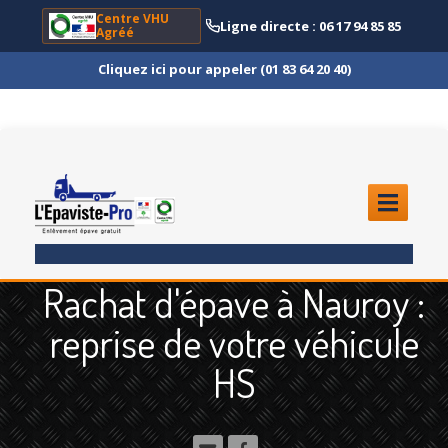
Centre VHU
Ligne directe : 06 17 94 85 85
Agréé
Cliquez ici pour appeler (01 83 64 20 40)
ACCUEIL
Rachat d'épave à Nauroy :
ENLÈVEMENT
ÉPAVE
reprise de votre véhicule
Quoi
?
HS
Scooter
et Moto
Camion
et Poids Lourd