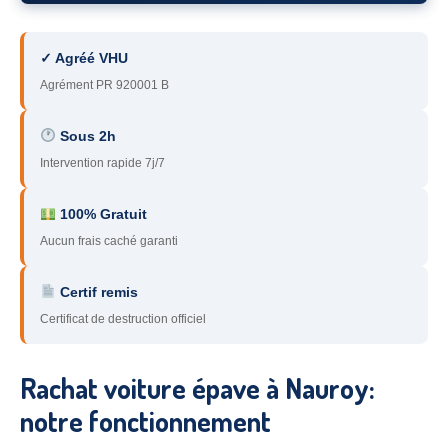
78
– Yvelines
✓ Agréé VHU
92
– Hauts-de-Seine
Agrément PR 920001 B
93
– Seine-Saint-Denis
Sous 2h
94
– Val-de-Marne
Intervention rapide 7j/7
95
– Val d’Oise
100% Gratuit
91
– Essonne
Aucun frais caché garanti
89
– Yonne
Certif remis
60
– Oise
Certificat de destruction officiel
51
– Marne
Rachat voiture épave à Nauroy:
45
– Loiret
notre fonctionnement
28
– Eure-et-Loir