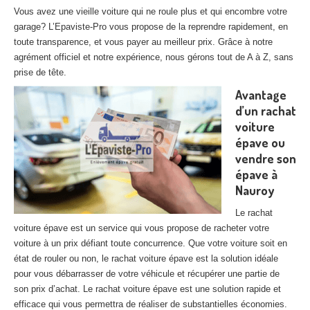
27
– Eure
Vous avez une vieille voiture qui ne roule plus et qui encombre votre
garage? L’Epaviste-Pro vous propose de la reprendre rapidement, en
10
– Aube
toute transparence, et vous payer au meilleur prix. Grâce à notre
agrément officiel et notre expérience, nous gérons tout de A à Z, sans
02
– Aisne
prise de tête.
Avantage
Tous
les secteurs
d’un rachat
voiture
CENTRE
VHU AGRÉE
épave ou
Centre
agréé VHU Paris 75 : casse auto avec destruction
vendre son
épave à
Centre
agréé VHU 77 : casse auto avec destruction
Nauroy
Centre
agréé VHU 78 : casse auto avec destruction
Le rachat
voiture épave est un service qui vous propose de racheter votre
Centre
agréé VHU 91 : casse auto avec destruction
voiture à un prix défiant toute concurrence. Que votre voiture soit en
état de rouler ou non, le rachat voiture épave est la solution idéale
Centre
agréé VHU 92 : casse auto avec destruction
pour vous débarrasser de votre véhicule et récupérer une partie de
son prix d’achat. Le rachat voiture épave est une solution rapide et
Centre
agréé VHU 93 : casse auto avec destruction
efficace qui vous permettra de réaliser de substantielles économies.