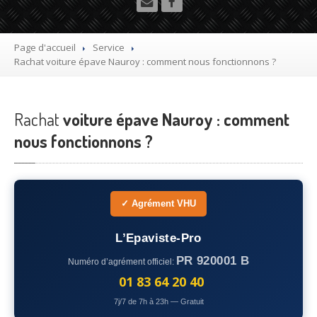
Utilitaire
Démolisseur
agrée VHU gratuit
Page d'accueil
Service
Rachat
voiture épave Nauroy : comment nous fonctionnons ?
Mettre
à la casse sa voiture
Dépollution
de véhicule hors d’usage gratuit
Rachat
voiture épave Nauroy : comment
Recyclage
voiture usagée gratuit
nous fonctionnons ?
Destruction
de voiture agréé
Epaviste
Gratuit
✓ Agrément VHU
Rachat
voiture accidentée
L’Epaviste-Pro
Où
?
PR 920001 B
Numéro d’agrément officiel:
75
– Paris
01 83 64 20 40
7j/7 de 7h à 23h — Gratuit
77
– Seine-et-Marne