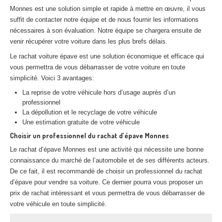
Centre
agréé VHU 94 : casse auto avec destruction
Monnes est une solution simple et rapide à mettre en œuvre, il vous
suffit de contacter notre équipe et de nous fournir les informations
Centre
agréé VHU 95 : casse auto avec destruction
nécessaires à son évaluation. Notre équipe se chargera ensuite de
venir récupérer votre voiture dans les plus brefs délais.
DOCUMENTS
À JOINDRE
Le rachat voiture épave est une solution économique et efficace qui
vous permettra de vous débarrasser de votre voiture en toute
RACHAT
VÉHICULES
simplicité. Voici 3 avantages:
CONTACT
La reprise de votre véhicule hors d’usage auprès d’un
professionnel
La dépollution et le recyclage de votre véhicule
01 83 64 20 40
Une estimation gratuite de votre véhicule
Choisir un professionnel du rachat d’épave Monnes
Le rachat d’épave Monnes est une activité qui nécessite une bonne
connaissance du marché de l’automobile et de ses différents acteurs.
De ce fait, il est recommandé de choisir un professionnel du rachat
d’épave pour vendre sa voiture. Ce dernier pourra vous proposer un
prix de rachat intéressant et vous permettra de vous débarrasser de
votre véhicule en toute simplicité.