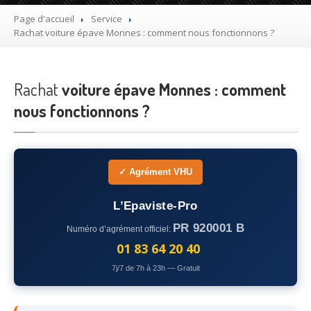
Utilitaire
Page d'accueil
Service
Rachat
voiture épave Monnes : comment nous fonctionnons ?
Démolisseur
agrée VHU gratuit
Mettre
à la casse sa voiture
Rachat
voiture épave Monnes : comment
Dépollution
de véhicule hors d’usage gratuit
nous fonctionnons ?
Recyclage
voiture usagée gratuit
Destruction
de voiture agréé
✓ Agrément VHU
Epaviste
Gratuit
L’Epaviste-Pro
Rachat
voiture accidentée
PR 920001 B
Numéro d’agrément officiel:
Où
?
01 83 64 20 40
7j/7 de 7h à 23h — Gratuit
75
– Paris
77
– Seine-et-Marne