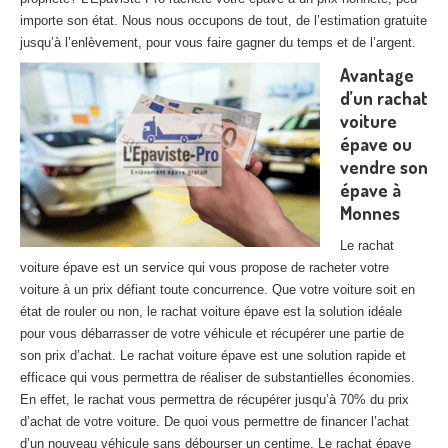
27
– Eure
importe son état. Nous nous occupons de tout, de l’estimation gratuite
jusqu’à l’enlèvement, pour vous faire gagner du temps et de l’argent.
10
– Aube
Avantage
d’un rachat
02
– Aisne
voiture
Tous
les secteurs
épave ou
vendre son
CENTRE
VHU AGRÉE
épave à
Monnes
Centre
agréé VHU Paris 75 : casse auto avec destruction
Le rachat
Centre
agréé VHU 77 : casse auto avec destruction
voiture épave est un service qui vous propose de racheter votre
voiture à un prix défiant toute concurrence. Que votre voiture soit en
Centre
agréé VHU 78 : casse auto avec destruction
état de rouler ou non, le rachat voiture épave est la solution idéale
pour vous débarrasser de votre véhicule et récupérer une partie de
Centre
agréé VHU 91 : casse auto avec destruction
son prix d’achat. Le rachat voiture épave est une solution rapide et
efficace qui vous permettra de réaliser de substantielles économies.
Centre
agréé VHU 92 : casse auto avec destruction
En effet, le rachat vous permettra de récupérer jusqu’à 70% du prix
d’achat de votre voiture. De quoi vous permettre de financer l’achat
Centre
agréé VHU 93 : casse auto avec destruction
d’un nouveau véhicule sans débourser un centime. Le rachat épave