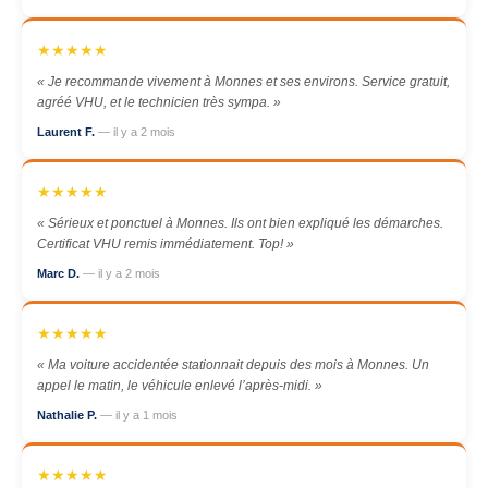
★★★★★
« Je recommande vivement à Monnes et ses environs. Service gratuit,
agréé VHU, et le technicien très sympa. »
Laurent F.
— il y a 2 mois
★★★★★
« Sérieux et ponctuel à Monnes. Ils ont bien expliqué les démarches.
Certificat VHU remis immédiatement. Top! »
Marc D.
— il y a 2 mois
★★★★★
« Ma voiture accidentée stationnait depuis des mois à Monnes. Un
appel le matin, le véhicule enlevé l’après-midi. »
Nathalie P.
— il y a 1 mois
★★★★★