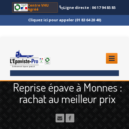
Centre VHU
Ligne directe : 06 17 94 85 85
Agréé
Cliquez ici pour appeler (01 83 64 20 40)
ACCUEIL
Reprise épave à Monnes :
ENLÈVEMENT
ÉPAVE
rachat au meilleur prix
Quoi
?
Scooter
et Moto
Camion
et Poids Lourd