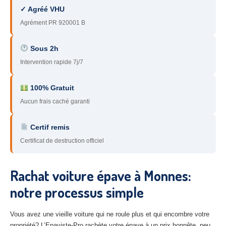
✓ Agréé VHU
78
– Yvelines
Agrément PR 920001 B
92
– Hauts-de-Seine
Sous 2h
93
– Seine-Saint-Denis
Intervention rapide 7j/7
94
– Val-de-Marne
100% Gratuit
95
– Val d’Oise
Aucun frais caché garanti
91
– Essonne
Certif remis
89
– Yonne
Certificat de destruction officiel
60
– Oise
Rachat voiture épave à Monnes:
51
– Marne
notre processus simple
45
– Loiret
28
– Eure-et-Loir
Vous avez une vieille voiture qui ne roule plus et qui encombre votre
propriété? L’Epaviste-Pro rachète votre épave à un prix honnête, peu