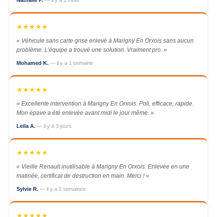
Nathalie P.
— il y a 1 mois
★★★★★
« Véhicule sans carte grise enlevé à Marigny En Orxois sans aucun
problème. L’équipe a trouvé une solution. Vraiment pro. »
Mohamed K.
— il y a 1 semaine
★★★★★
« Excellente intervention à Marigny En Orxois. Poli, efficace, rapide.
Mon épave a été enlevée avant midi le jour même. »
Leila A.
— il y a 3 jours
★★★★★
« Vieille Renault inutilisable à Marigny En Orxois. Enlevée en une
matinée, certificat de destruction en main. Merci ! »
Sylvie R.
— il y a 2 semaines
★★★★★