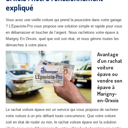
expliqué
27
– Eure
10
– Aube
Vous avez une vieille voiture qui prend la poussière dans votre garage
? L’Epaviste-Pro vous propose une solution simple et rapide pour vous
02
– Aisne
en débarrasser et toucher de l’argent. Nous rachètons votre épave à
Marigny En Orxois, quel que soit son état, et nous gérons toutes les
Tous
les secteurs
démarches à votre place.
CENTRE
VHU AGRÉE
Avantage
d’un rachat
Centre
agréé VHU Paris 75 : casse auto avec destruction
voiture
épave ou
Centre
agréé VHU 77 : casse auto avec destruction
vendre son
épave à
Centre
agréé VHU 78 : casse auto avec destruction
Marigny-
Centre
agréé VHU 91 : casse auto avec destruction
en-Orxois
Centre
agréé VHU 92 : casse auto avec destruction
Le rachat voiture épave est un service qui vous propose de racheter
votre voiture à un prix défiant toute concurrence. Que votre voiture
Centre
agréé VHU 93 : casse auto avec destruction
soit en état de rouler ou non, le rachat voiture épave est la solution