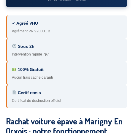
78
– Yvelines
92
– Hauts-de-Seine
✓ Agréé VHU
93
– Seine-Saint-Denis
Agrément PR 920001 B
94
– Val-de-Marne
Sous 2h
Intervention rapide 7j/7
95
– Val d’Oise
91
– Essonne
100% Gratuit
Aucun frais caché garanti
89
– Yonne
60
– Oise
Certif remis
Certificat de destruction officiel
51
– Marne
45
– Loiret
Rachat voiture épave à Marigny En
28
– Eure-et-Loir
Orxois : notre fonctionnement