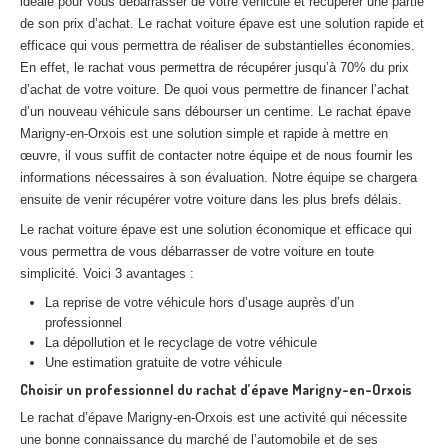
idéale pour vous débarrasser de votre véhicule et récupérer une partie
Centre
agréé VHU 94 : casse auto avec destruction
de son prix d’achat. Le rachat voiture épave est une solution rapide et
efficace qui vous permettra de réaliser de substantielles économies.
Centre
agréé VHU 95 : casse auto avec destruction
En effet, le rachat vous permettra de récupérer jusqu’à 70% du prix
d’achat de votre voiture. De quoi vous permettre de financer l’achat
DOCUMENTS
À JOINDRE
d’un nouveau véhicule sans débourser un centime. Le rachat épave
Marigny-en-Orxois est une solution simple et rapide à mettre en
RACHAT
VÉHICULES
œuvre, il vous suffit de contacter notre équipe et de nous fournir les
informations nécessaires à son évaluation. Notre équipe se chargera
CONTACT
ensuite de venir récupérer votre voiture dans les plus brefs délais.
Le rachat voiture épave est une solution économique et efficace qui
01 83 64 20 40
vous permettra de vous débarrasser de votre voiture en toute
simplicité. Voici 3 avantages :
La reprise de votre véhicule hors d’usage auprès d’un
professionnel
La dépollution et le recyclage de votre véhicule
Une estimation gratuite de votre véhicule
Choisir un professionnel du rachat d’épave Marigny-en-Orxois
Le rachat d’épave Marigny-en-Orxois est une activité qui nécessite
une bonne connaissance du marché de l’automobile et de ses