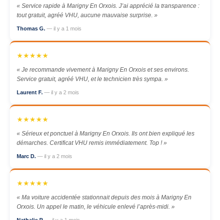
« Service rapide à Marigny En Orxois. J’ai apprécié la transparence :
tout gratuit, agréé VHU, aucune mauvaise surprise. »
Thomas G.
— il y a 1 mois
★★★★★
« Je recommande vivement à Marigny En Orxois et ses environs.
Service gratuit, agréé VHU, et le technicien très sympa. »
Laurent F.
— il y a 2 mois
★★★★★
« Sérieux et ponctuel à Marigny En Orxois. Ils ont bien expliqué les
démarches. Certificat VHU remis immédiatement. Top ! »
Marc D.
— il y a 2 mois
★★★★★
« Ma voiture accidentée stationnait depuis des mois à Marigny En
Orxois. Un appel le matin, le véhicule enlevé l’après-midi. »