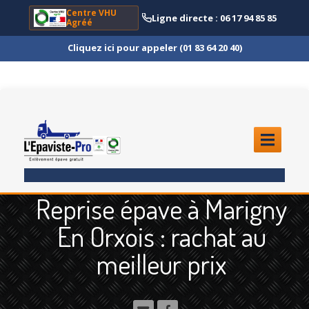
Centre VHU
Ligne directe : 06 17 94 85 85
Agréé
Cliquez ici pour appeler (01 83 64 20 40)
ACCUEIL
Reprise épave à Marigny
ENLÈVEMENT
ÉPAVE
En Orxois : rachat au
Quoi
?
meilleur prix
Scooter
et Moto
Camion
et Poids Lourd