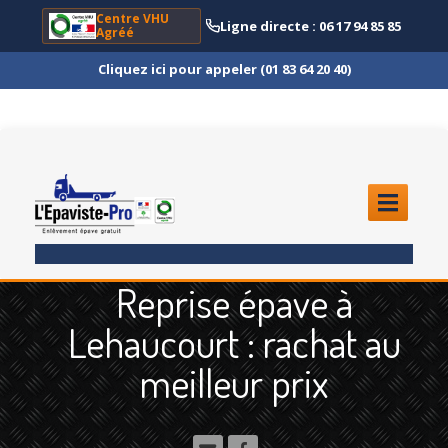
Centre VHU
Ligne directe : 06 17 94 85 85
Agréé
Cliquez ici pour appeler (01 83 64 20 40)
ACCUEIL
Reprise épave à
ENLÈVEMENT
ÉPAVE
Lehaucourt : rachat au
Quoi
?
meilleur prix
Scooter
et Moto
Camion
et Poids Lourd