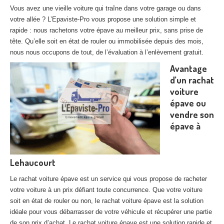
27
– Eure
Vous avez une vieille voiture qui traîne dans votre garage ou dans
votre allée ? L’Epaviste-Pro vous propose une solution simple et
10
– Aube
rapide : nous rachetons votre épave au meilleur prix, sans prise de
tête. Qu’elle soit en état de rouler ou immobilisée depuis des mois,
02
– Aisne
nous nous occupons de tout, de l’évaluation à l’enlèvement gratuit.
Avantage
Tous
les secteurs
d’un rachat
voiture
CENTRE
VHU AGRÉE
épave ou
Centre
agréé VHU Paris 75 : casse auto avec destruction
vendre son
épave à
Centre
agréé VHU 77 : casse auto avec destruction
Centre
agréé VHU 78 : casse auto avec destruction
Lehaucourt
Centre
agréé VHU 91 : casse auto avec destruction
Le rachat voiture épave est un service qui vous propose de racheter
votre voiture à un prix défiant toute concurrence. Que votre voiture
Centre
agréé VHU 92 : casse auto avec destruction
soit en état de rouler ou non, le rachat voiture épave est la solution
Centre
agréé VHU 93 : casse auto avec destruction
idéale pour vous débarrasser de votre véhicule et récupérer une partie
de son prix d’achat. Le rachat voiture épave est une solution rapide et