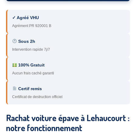
78
– Yvelines
✓ Agréé VHU
92
– Hauts-de-Seine
Agrément PR 920001 B
93
– Seine-Saint-Denis
Sous 2h
94
– Val-de-Marne
Intervention rapide 7j/7
95
– Val d’Oise
100% Gratuit
91
– Essonne
Aucun frais caché garanti
89
– Yonne
Certif remis
60
– Oise
Certificat de destruction officiel
51
– Marne
Rachat voiture épave à Lehaucourt :
45
– Loiret
notre fonctionnement
28
– Eure-et-Loir