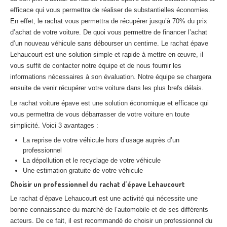
Centre
agréé VHU 94 : casse auto avec destruction
efficace qui vous permettra de réaliser de substantielles économies.
En effet, le rachat vous permettra de récupérer jusqu’à 70% du prix
Centre
agréé VHU 95 : casse auto avec destruction
d’achat de votre voiture. De quoi vous permettre de financer l’achat
d’un nouveau véhicule sans débourser un centime. Le rachat épave
DOCUMENTS
À JOINDRE
Lehaucourt est une solution simple et rapide à mettre en œuvre, il
vous suffit de contacter notre équipe et de nous fournir les
RACHAT
VÉHICULES
informations nécessaires à son évaluation. Notre équipe se chargera
ensuite de venir récupérer votre voiture dans les plus brefs délais.
CONTACT
Le rachat voiture épave est une solution économique et efficace qui
vous permettra de vous débarrasser de votre voiture en toute
01 83 64 20 40
simplicité. Voici 3 avantages :
La reprise de votre véhicule hors d’usage auprès d’un
professionnel
La dépollution et le recyclage de votre véhicule
Une estimation gratuite de votre véhicule
Choisir un professionnel du rachat d’épave Lehaucourt
Le rachat d’épave Lehaucourt est une activité qui nécessite une
bonne connaissance du marché de l’automobile et de ses différents
acteurs. De ce fait, il est recommandé de choisir un professionnel du