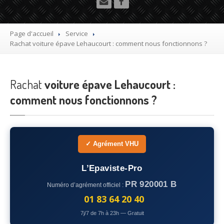
Utilitaire
Démolisseur
agrée VHU gratuit
Page d'accueil
Service
Rachat
voiture épave Lehaucourt : comment nous fonctionnons ?
Mettre
à la casse sa voiture
Dépollution
de véhicule hors d’usage gratuit
Rachat
voiture épave Lehaucourt :
Recyclage
voiture usagée gratuit
comment nous fonctionnons ?
Destruction
de voiture agréé
Epaviste
Gratuit
✓ Agrément VHU
Rachat
voiture accidentée
L’Epaviste-Pro
Où
?
PR 920001 B
Numéro d’agrément officiel :
75
– Paris
01 83 64 20 40
7j/7 de 7h à 23h — Gratuit
77
– Seine-et-Marne