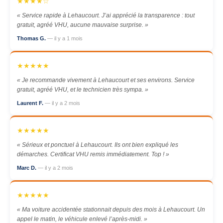
★★★★☆
« Service rapide à Lehaucourt. J’ai apprécié la transparence : tout
gratuit, agréé VHU, aucune mauvaise surprise. »
Thomas G.
— il y a 1 mois
★★★★★
« Je recommande vivement à Lehaucourt et ses environs. Service
gratuit, agréé VHU, et le technicien très sympa. »
Laurent F.
— il y a 2 mois
★★★★★
« Sérieux et ponctuel à Lehaucourt. Ils ont bien expliqué les
démarches. Certificat VHU remis immédiatement. Top ! »
Marc D.
— il y a 2 mois
★★★★★
« Ma voiture accidentée stationnait depuis des mois à Lehaucourt. Un
appel le matin, le véhicule enlevé l’après-midi. »