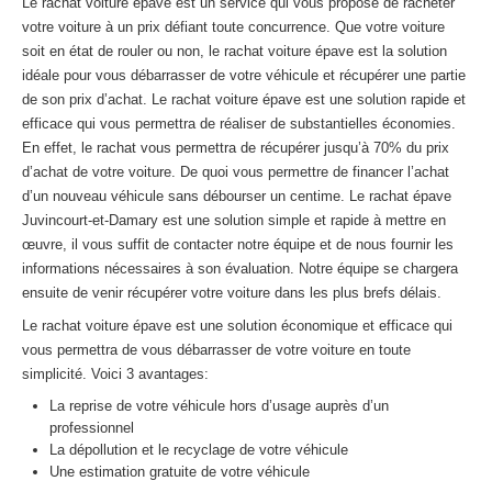
Le rachat voiture épave est un service qui vous propose de racheter
Centre
agréé VHU 94 : casse auto avec destruction
votre voiture à un prix défiant toute concurrence. Que votre voiture
soit en état de rouler ou non, le rachat voiture épave est la solution
Centre
agréé VHU 95 : casse auto avec destruction
idéale pour vous débarrasser de votre véhicule et récupérer une partie
de son prix d’achat. Le rachat voiture épave est une solution rapide et
DOCUMENTS
À JOINDRE
efficace qui vous permettra de réaliser de substantielles économies.
En effet, le rachat vous permettra de récupérer jusqu’à 70% du prix
RACHAT
VÉHICULES
d’achat de votre voiture. De quoi vous permettre de financer l’achat
d’un nouveau véhicule sans débourser un centime. Le rachat épave
CONTACT
Juvincourt-et-Damary est une solution simple et rapide à mettre en
œuvre, il vous suffit de contacter notre équipe et de nous fournir les
01 83 64 20 40
informations nécessaires à son évaluation. Notre équipe se chargera
ensuite de venir récupérer votre voiture dans les plus brefs délais.
Le rachat voiture épave est une solution économique et efficace qui
vous permettra de vous débarrasser de votre voiture en toute
simplicité. Voici 3 avantages:
La reprise de votre véhicule hors d’usage auprès d’un
professionnel
La dépollution et le recyclage de votre véhicule
Une estimation gratuite de votre véhicule