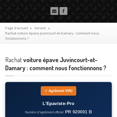
Utilitaire
Démolisseur
agrée VHU gratuit
Mettre
à la casse sa voiture
Page d'accueil
Service
Rachat
voiture épave Juvincourt-et-Damary : comment nous
Dépollution
de véhicule hors d’usage gratuit
fonctionnons ?
Recyclage
voiture usagée gratuit
Rachat
Destruction
voiture épave Juvincourt-et-
de voiture agréé
Damary : comment nous fonctionnons ?
Epaviste
Gratuit
Rachat
voiture accidentée
✓ Agrément VHU
Où
?
75
– Paris
L’Epaviste-Pro
PR 920001 B
Numéro d’agrément officiel:
77
– Seine-et-Marne