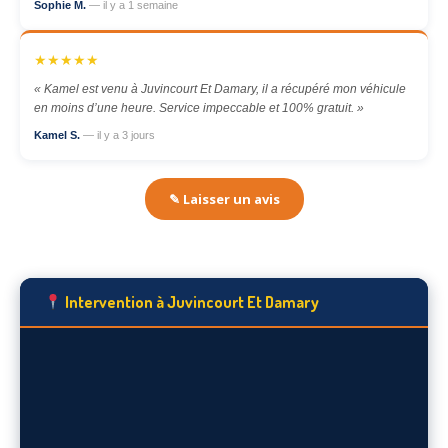
Sophie M.
— il y a 1 semaine
★★★★★
« Kamel est venu à Juvincourt Et Damary, il a récupéré mon véhicule
en moins d’une heure. Service impeccable et 100% gratuit. »
Kamel S.
— il y a 3 jours
✎ Laisser un avis
Intervention à Juvincourt Et Damary