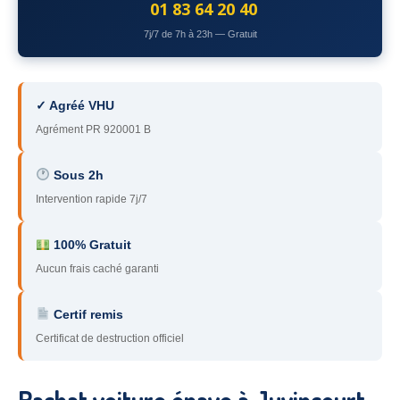
01 83 64 20 40
78
– Yvelines
7j/7 de 7h à 23h — Gratuit
92
– Hauts-de-Seine
93
– Seine-Saint-Denis
✓ Agréé VHU
94
– Val-de-Marne
Agrément PR 920001 B
95
– Val d’Oise
Sous 2h
Intervention rapide 7j/7
91
– Essonne
89
– Yonne
100% Gratuit
Aucun frais caché garanti
60
– Oise
51
– Marne
Certif remis
Certificat de destruction officiel
45
– Loiret
28
– Eure-et-Loir