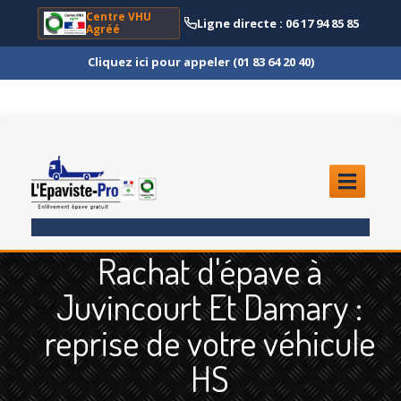
Centre VHU
Ligne directe : 06 17 94 85 85
Agréé
Cliquez ici pour appeler (01 83 64 20 40)
ACCUEIL
Rachat d'épave à
ENLÈVEMENT
ÉPAVE
Juvincourt Et Damary :
Quoi
?
reprise de votre véhicule
Scooter
et Moto
HS
Camion
et Poids Lourd