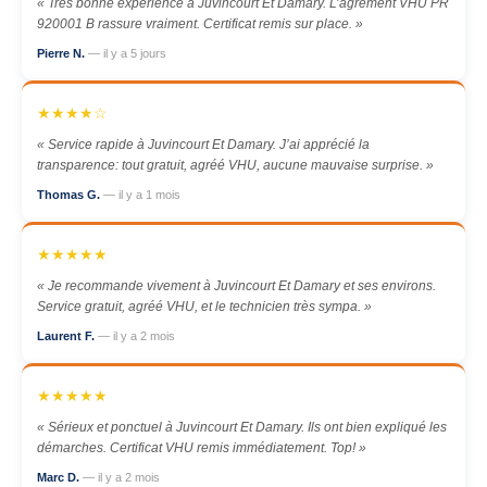
« Très bonne expérience à Juvincourt Et Damary. L’agrément VHU PR
920001 B rassure vraiment. Certificat remis sur place. »
Pierre N.
— il y a 5 jours
★★★★☆
« Service rapide à Juvincourt Et Damary. J’ai apprécié la
transparence: tout gratuit, agréé VHU, aucune mauvaise surprise. »
Thomas G.
— il y a 1 mois
★★★★★
« Je recommande vivement à Juvincourt Et Damary et ses environs.
Service gratuit, agréé VHU, et le technicien très sympa. »
Laurent F.
— il y a 2 mois
★★★★★
« Sérieux et ponctuel à Juvincourt Et Damary. Ils ont bien expliqué les
démarches. Certificat VHU remis immédiatement. Top! »
Marc D.
— il y a 2 mois