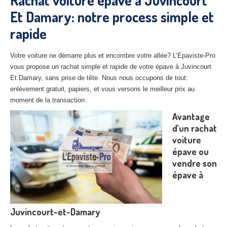
Rachat voiture épave à Juvincourt
27
– Eure
Et Damary: notre process simple et
rapide
10
– Aube
02
– Aisne
Votre voiture ne démarre plus et encombre votre allée? L’Epaviste-Pro
vous propose un rachat simple et rapide de votre épave à Juvincourt
Tous
les secteurs
Et Damary, sans prise de tête. Nous nous occupons de tout:
enlèvement gratuit, papiers, et vous versons le meilleur prix au
CENTRE
VHU AGRÉE
moment de la transaction.
Centre
agréé VHU Paris 75 : casse auto avec destruction
Avantage
d’un rachat
Centre
agréé VHU 77 : casse auto avec destruction
voiture
épave ou
Centre
agréé VHU 78 : casse auto avec destruction
vendre son
épave à
Centre
agréé VHU 91 : casse auto avec destruction
Centre
agréé VHU 92 : casse auto avec destruction
Juvincourt-et-Damary
Centre
agréé VHU 93 : casse auto avec destruction