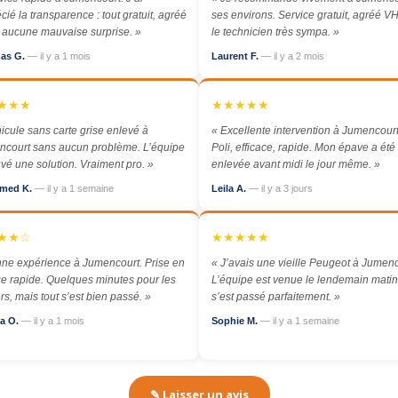
cié la transparence : tout gratuit, agréé
ses environs. Service gratuit, agréé VH
aucune mauvaise surprise. »
le technicien très sympa. »
as G.
— il y a 1 mois
Laurent F.
— il y a 2 mois
★★★
★★★★★
icule sans carte grise enlevé à
« Excellente intervention à Jumencourt
court sans aucun problème. L’équipe
Poli, efficace, rapide. Mon épave a été
uvé une solution. Vraiment pro. »
enlevée avant midi le jour même. »
med K.
— il y a 1 semaine
Leila A.
— il y a 3 jours
★★☆
★★★★★
ne expérience à Jumencourt. Prise en
« J’avais une vieille Peugeot à Jumenc
e rapide. Quelques minutes pour les
L’équipe est venue le lendemain matin,
rs, mais tout s’est bien passé. »
s’est passé parfaitement. »
a O.
— il y a 1 mois
Sophie M.
— il y a 1 semaine
✎ Laisser un avis