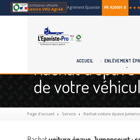
Certification officielle
Agrément Épaviste :
★★
PR 920001 B
Centre VHU Agréé
Rachat d'épave 
ACCUEIL
ENLÈVEMENT
ÉPA
de votre véhicu
Page d'accueil
Service
Rachat
voiture épave Jumenco
Rachat
voiture épave Jumencourt : 