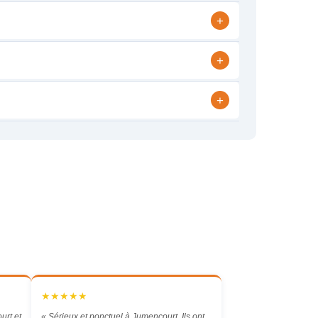
+
+
+
★★★★★
rt et
« Sérieux et ponctuel à Jumencourt. Ils ont