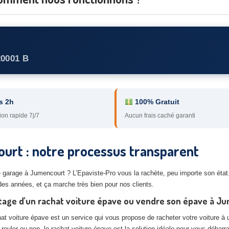
20001 B
s 2h
100% Gratuit
ion rapide 7j/7
Aucun frais caché garanti
urt : notre processus transparent
e garage à Jumencourt ? L’Epaviste-Pro vous la rachète, peu importe son état.
des années, et ça marche très bien pour nos clients.
tage d’un rachat voiture épave ou vendre son épave à J
at voiture épave est un service qui vous propose de racheter votre voiture à u
 rouler ou non, le rachat voiture épave est la solution idéale pour vous débarr