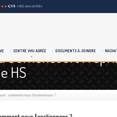
★★★
4,7/5
· +450 avis vérifiés
à Jumencourt : repri
VE
CENTRE
VHU AGRÉE
DOCUMENTS
À JOINDRE
RACHA
le HS
urt : comment nous fonctionnons ?
comment nous fonctionnons ?