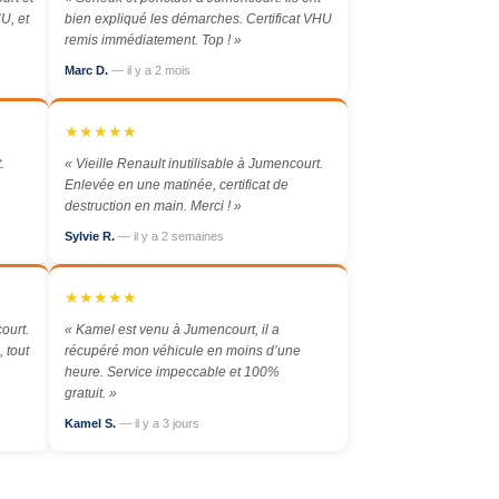
U, et
bien expliqué les démarches. Certificat VHU
remis immédiatement. Top ! »
Marc D.
— il y a 2 mois
★★★★★
.
« Vieille Renault inutilisable à Jumencourt.
Enlevée en une matinée, certificat de
destruction en main. Merci ! »
Sylvie R.
— il y a 2 semaines
★★★★★
ourt.
« Kamel est venu à Jumencourt, il a
 tout
récupéré mon véhicule en moins d’une
heure. Service impeccable et 100%
gratuit. »
Kamel S.
— il y a 3 jours