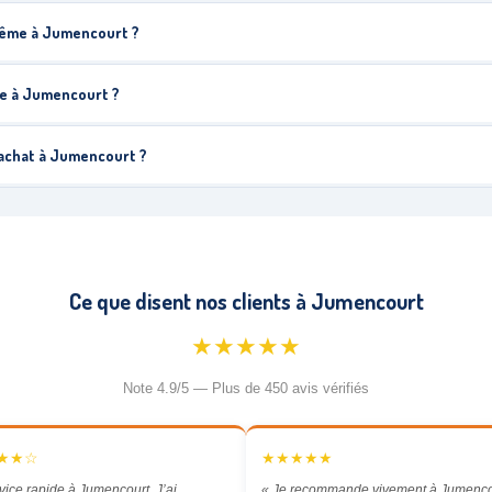
 même à Jumencourt ?
e à Jumencourt ?
rachat à Jumencourt ?
Ce que disent nos clients à Jumencourt
★★★★★
Note 4.9/5 — Plus de 450 avis vérifiés
★★☆
★★★★★
vice rapide à Jumencourt. J’ai
« Je recommande vivement à Jumencou