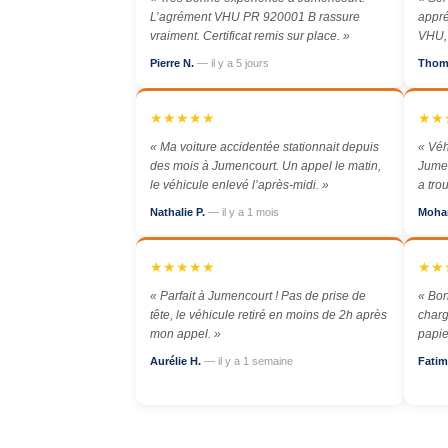
L’agrément VHU PR 920001 B rassure
appré
vraiment. Certificat remis sur place. »
VHU, 
Pierre N.
— il y a 5 jours
Thom
★★★★★
★★
« Ma voiture accidentée stationnait depuis
« Véh
des mois à Jumencourt. Un appel le matin,
Jumen
le véhicule enlevé l’après-midi. »
a tro
Nathalie P.
— il y a 1 mois
Moha
★★★★★
★★
« Parfait à Jumencourt ! Pas de prise de
« Bon
tête, le véhicule retiré en moins de 2h après
charg
mon appel. »
papie
Aurélie H.
— il y a 1 semaine
Fatim