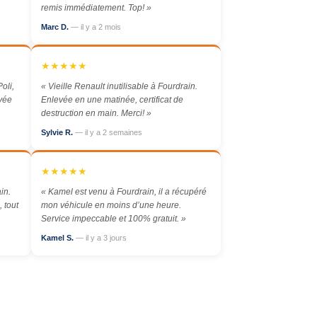
remis immédiatement. Top! »
Marc D.
— il y a 2 mois
★★★★★
oli,
« Vieille Renault inutilisable à Fourdrain.
evée
Enlevée en une matinée, certificat de
destruction en main. Merci! »
Sylvie R.
— il y a 2 semaines
★★★★★
in.
« Kamel est venu à Fourdrain, il a récupéré
 tout
mon véhicule en moins d’une heure.
Service impeccable et 100% gratuit. »
Kamel S.
— il y a 3 jours