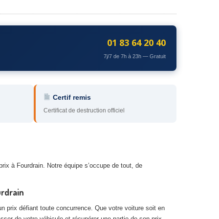
01 83 64 20 40
7j/7 de 7h à 23h — Gratuit
Certif remis
Certificat de destruction officiel
rix à Fourdrain. Notre équipe s’occupe de tout, de
urdrain
n prix défiant toute concurrence. Que votre voiture soit en
asser de votre véhicule et récupérer une partie de son prix