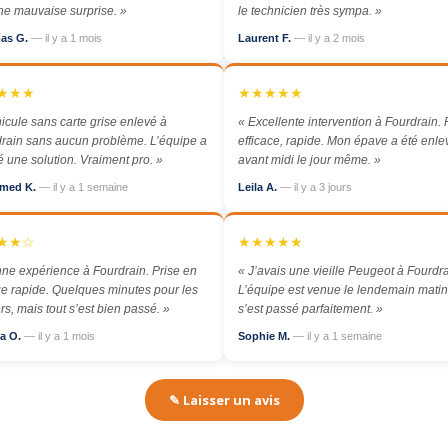
e mauvaise surprise. »
le technicien très sympa. »
as G.
— il y a 1 mois
Laurent F.
— il y a 2 mois
★★★
★★★★★
icule sans carte grise enlevé à
« Excellente intervention à Fourdrain. P
rain sans aucun problème. L’équipe a
efficace, rapide. Mon épave a été enl
é une solution. Vraiment pro. »
avant midi le jour même. »
med K.
— il y a 1 semaine
Leila A.
— il y a 3 jours
★★☆
★★★★★
ne expérience à Fourdrain. Prise en
« J’avais une vieille Peugeot à Fourdra
e rapide. Quelques minutes pour les
L’équipe est venue le lendemain matin,
rs, mais tout s’est bien passé. »
s’est passé parfaitement. »
a O.
— il y a 1 mois
Sophie M.
— il y a 1 semaine
✎ Laisser un avis