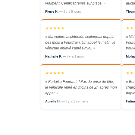
vraiment. Certificat remis sur place. »
aucun
Pierre N.
— il y a 5 jours
Thom
★★★★★
★★
« Ma voiture accidentée stationnait depuis
« Véh
des mois à Fourdrain. Un appel le matin, le
Fourd
véhicule enlevé l’après-midi. »
trouv
Nathalie P.
— il y a 1 mois
Moha
★★★★★
★★
« Parfait à Fourdrain! Pas de prise de tête,
« Bon
le véhicule retiré en moins de 2h après mon
charg
appel. »
papie
Aurélie H.
— il y a 1 semaine
Fatim