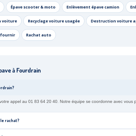
Épave scooter & moto
Enlèvement épave camion
En
a voiture
Recyclage voiture usagée
Destruction voiture 
fournir
Rachat auto
pave à Fourdrain
urdrain?
votre appel au 01 83 64 20 40. Notre équipe se coordonne avec vous p
 le rachat?