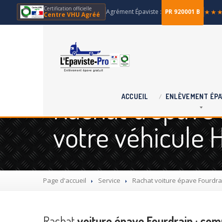
Certification officielle
Agrément Épaviste :
★★
PR 920001 B
Centre VHU Agréé
Rachat d'épave à
ACCUEIL
ENLÈVEMENT
ÉPA
votre véhicule 
Page d'accueil
Service
Rachat
voiture épave Fourdra
Rachat
voiture épave Fourdrain : co