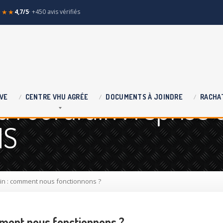
★★★
4,7/5
· +450 avis vérifiés
 Fourdrain : reprise 
VE
CENTRE
VHU AGRÉE
DOCUMENTS
À JOINDRE
RACHA
HS
in : comment nous fonctionnons ?
mment nous fonctionnons ?