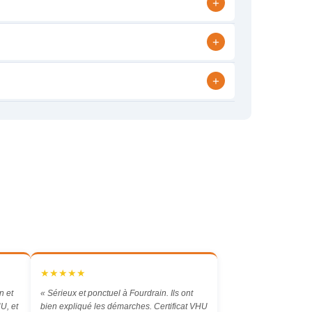
+
+
+
★★★★★
n et
« Sérieux et ponctuel à Fourdrain. Ils ont
U, et
bien expliqué les démarches. Certificat VHU