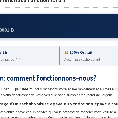
0001 B
s 2h
100% Gratuit
ion rapide 7j/7
Aucun frais caché garanti
ain: comment fonctionnons-nous?
? Chez L’Epaviste-Pro, nous rachètons votre épave rapidement et au meilleur p
ez vous débarrasser de votre véhicule sans stress et récupérer de l’argent.
age d’un rachat voiture épave ou vendre son épave à Fo
at voiture épave est un service qui vous propose de racheter votre voiture à u
 rouler ou non, le rachat voiture épave est la solution idéale pour vous débarr