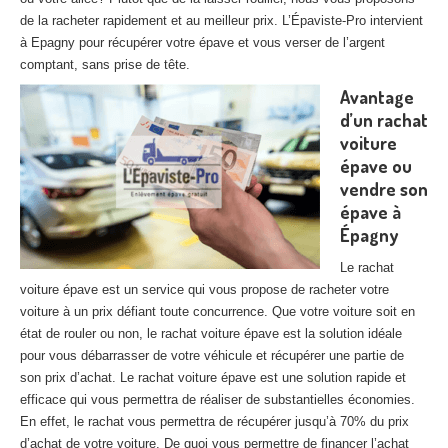
27
– Eure
de la racheter rapidement et au meilleur prix. L’Épaviste-Pro intervient
à Epagny pour récupérer votre épave et vous verser de l’argent
10
– Aube
comptant, sans prise de tête.
Avantage
02
– Aisne
d’un rachat
Tous
les secteurs
voiture
épave ou
CENTRE
VHU AGRÉE
vendre son
épave à
Centre
agréé VHU Paris 75 : casse auto avec destruction
Épagny
Centre
agréé VHU 77 : casse auto avec destruction
Le rachat
voiture épave est un service qui vous propose de racheter votre
Centre
agréé VHU 78 : casse auto avec destruction
voiture à un prix défiant toute concurrence. Que votre voiture soit en
état de rouler ou non, le rachat voiture épave est la solution idéale
Centre
agréé VHU 91 : casse auto avec destruction
pour vous débarrasser de votre véhicule et récupérer une partie de
son prix d’achat. Le rachat voiture épave est une solution rapide et
Centre
agréé VHU 92 : casse auto avec destruction
efficace qui vous permettra de réaliser de substantielles économies.
En effet, le rachat vous permettra de récupérer jusqu’à 70% du prix
Centre
agréé VHU 93 : casse auto avec destruction
d’achat de votre voiture. De quoi vous permettre de financer l’achat