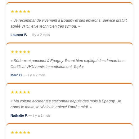
★★★★★
« Je recommande vivement à Epagny et ses environs. Service gratuit,
agréé VHU, et le technicien très sympa. »
Laurent F.
— il y a 2 mois
★★★★★
« Sérieux et ponctuel à Epagny. Ils ont bien expliqué les démarches.
Certificat VHU remis immédiatement. Top! »
Marc D.
— il y a 2 mois
★★★★★
« Ma voiture accidentée stationnait depuis des mois à Epagny. Un
appel le matin, le véhicule enlevé l’après-midi. »
Nathalie P.
— il y a 1 mois
★★★★★