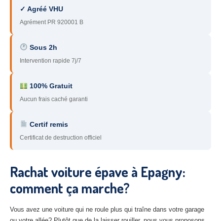
✓ Agréé VHU
78
– Yvelines
Agrément PR 920001 B
92
– Hauts-de-Seine
Sous 2h
93
– Seine-Saint-Denis
Intervention rapide 7j/7
94
– Val-de-Marne
100% Gratuit
95
– Val d’Oise
Aucun frais caché garanti
91
– Essonne
Certif remis
89
– Yonne
Certificat de destruction officiel
60
– Oise
Rachat voiture épave à Epagny:
51
– Marne
comment ça marche?
45
– Loiret
28
– Eure-et-Loir
Vous avez une voiture qui ne roule plus qui traîne dans votre garage
ou votre allée? Plutôt que de la laisser rouiller, nous vous proposons