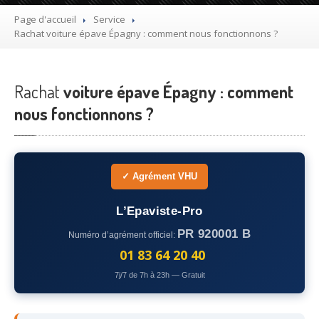
Utilitaire
Page d'accueil
Service
Rachat
voiture épave Épagny : comment nous fonctionnons ?
Démolisseur
agrée VHU gratuit
Mettre
à la casse sa voiture
Rachat
voiture épave Épagny : comment
Dépollution
de véhicule hors d’usage gratuit
nous fonctionnons ?
Recyclage
voiture usagée gratuit
Destruction
de voiture agréé
✓ Agrément VHU
Epaviste
Gratuit
L’Epaviste-Pro
Rachat
voiture accidentée
PR 920001 B
Numéro d’agrément officiel:
Où
?
01 83 64 20 40
7j/7 de 7h à 23h — Gratuit
75
– Paris
77
– Seine-et-Marne