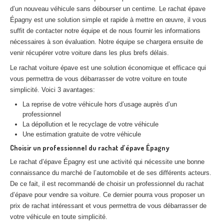
Centre
agréé VHU 94 : casse auto avec destruction
d’un nouveau véhicule sans débourser un centime. Le rachat épave
Épagny est une solution simple et rapide à mettre en œuvre, il vous
Centre
agréé VHU 95 : casse auto avec destruction
suffit de contacter notre équipe et de nous fournir les informations
nécessaires à son évaluation. Notre équipe se chargera ensuite de
DOCUMENTS
À JOINDRE
venir récupérer votre voiture dans les plus brefs délais.
Le rachat voiture épave est une solution économique et efficace qui
RACHAT
VÉHICULES
vous permettra de vous débarrasser de votre voiture en toute
CONTACT
simplicité. Voici 3 avantages:
La reprise de votre véhicule hors d’usage auprès d’un
professionnel
01 83 64 20 40
La dépollution et le recyclage de votre véhicule
Une estimation gratuite de votre véhicule
Choisir un professionnel du rachat d’épave Épagny
Le rachat d’épave Épagny est une activité qui nécessite une bonne
connaissance du marché de l’automobile et de ses différents acteurs.
De ce fait, il est recommandé de choisir un professionnel du rachat
d’épave pour vendre sa voiture. Ce dernier pourra vous proposer un
prix de rachat intéressant et vous permettra de vous débarrasser de
votre véhicule en toute simplicité.