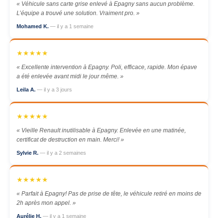
« Véhicule sans carte grise enlevé à Epagny sans aucun problème.
L’équipe a trouvé une solution. Vraiment pro. »
Mohamed K.
— il y a 1 semaine
★★★★★
« Excellente intervention à Epagny. Poli, efficace, rapide. Mon épave
a été enlevée avant midi le jour même. »
Leila A.
— il y a 3 jours
★★★★★
« Vieille Renault inutilisable à Epagny. Enlevée en une matinée,
certificat de destruction en main. Merci! »
Sylvie R.
— il y a 2 semaines
★★★★★
« Parfait à Epagny! Pas de prise de tête, le véhicule retiré en moins de
2h après mon appel. »
Aurélie H.
— il y a 1 semaine