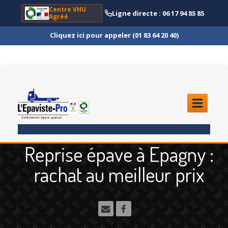
Centre VHU
Ligne directe : 06 17 94 85 85
Agréé
Cliquez ici pour appeler (01 83 64 20 40)
ACCUEIL
Reprise épave à Epagny :
ENLÈVEMENT
ÉPAVE
rachat au meilleur prix
Quoi
?
Scooter
et Moto
Camion
et Poids Lourd