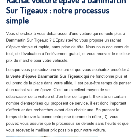
Rachat voiture épave à Dammartin
27
– Eure
Sur Tigeaux : notre processus
simple
10
– Aube
02
– Aisne
Vous cherchez à vous débarrasser d’une voiture qui ne roule plus à
Dammartin Sur Tigeaux ? L’Epaviste-Pro vous propose un rachat
Tous
les secteurs
d’épave simple et rapide, sans prise de tête. Nous nous occupons de
tout, de l’évaluation à l’enlèvement gratuit, et vous recevez le meilleur
CENTRE
VHU AGRÉE
prix du marché pour votre véhicule.
Centre
agréé VHU Paris 75 : casse auto avec destruction
Lorsque vous possédez une voiture et que vous souhaitez procéder à
la
vente d’épave Dammartin Sur Tigeaux
qui ne fonctionne plus et
Centre
agréé VHU 77 : casse auto avec destruction
qui prend de la place dans votre allée, il est peut-être temps de penser
à un rachat voiture épave. C’est un excellent moyen de se
Centre
agréé VHU 78 : casse auto avec destruction
débarrasser de la voiture et d’en tirer de l’argent. Il existe un certain
nombre d’entreprises qui proposent ce service, il est donc important
Centre
agréé VHU 91 : casse auto avec destruction
d’effectuer des recherches avant d’en choisir une. En prenant le
temps de trouver la bonne entreprise (comme la nôtre ;D), vous
Centre
agréé VHU 92 : casse auto avec destruction
pouvez vous assurer que le processus se déroule sans heurts et que
Centre
agréé VHU 93 : casse auto avec destruction
vous recevez le meilleur prix possible pour votre voiture.