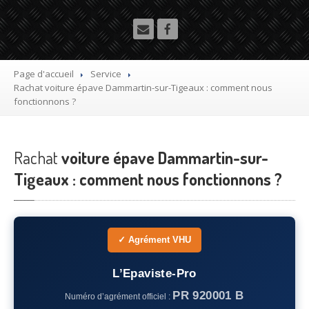
Utilitaire
Démolisseur
agrée VHU gratuit
Mettre
à la casse sa voiture
Page d'accueil
Service
Rachat
voiture épave Dammartin-sur-Tigeaux : comment nous
Dépollution
de véhicule hors d’usage gratuit
fonctionnons ?
Recyclage
voiture usagée gratuit
Rachat
Destruction
voiture épave Dammartin-sur-
de voiture agréé
Tigeaux : comment nous fonctionnons ?
Epaviste
Gratuit
Rachat
voiture accidentée
✓ Agrément VHU
Où
?
75
– Paris
L’Epaviste-Pro
PR 920001 B
Numéro d’agrément officiel :
77
– Seine-et-Marne