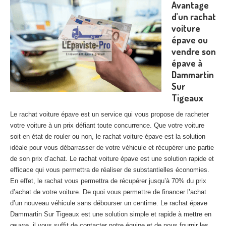
Avantage
Centre
agréé VHU 94 : casse auto avec destruction
d’un rachat
voiture
Centre
agréé VHU 95 : casse auto avec destruction
épave ou
vendre son
DOCUMENTS
À JOINDRE
épave à
RACHAT
VÉHICULES
Dammartin
Sur
CONTACT
Tigeaux
Le rachat voiture épave est un service qui vous propose de racheter
01 83 64 20 40
votre voiture à un prix défiant toute concurrence. Que votre voiture
soit en état de rouler ou non, le rachat voiture épave est la solution
idéale pour vous débarrasser de votre véhicule et récupérer une partie
de son prix d’achat. Le rachat voiture épave est une solution rapide et
efficace qui vous permettra de réaliser de substantielles économies.
En effet, le rachat vous permettra de récupérer jusqu’à 70% du prix
d’achat de votre voiture. De quoi vous permettre de financer l’achat
d’un nouveau véhicule sans débourser un centime. Le rachat épave
Dammartin Sur Tigeaux est une solution simple et rapide à mettre en
œuvre, il vous suffit de contacter notre équipe et de nous fournir les