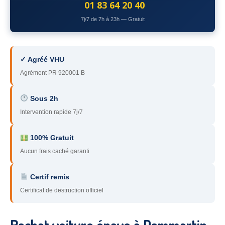
01 83 64 20 40
78
– Yvelines
7j/7 de 7h à 23h — Gratuit
92
– Hauts-de-Seine
93
– Seine-Saint-Denis
✓ Agréé VHU
94
– Val-de-Marne
Agrément PR 920001 B
95
– Val d’Oise
Sous 2h
Intervention rapide 7j/7
91
– Essonne
89
– Yonne
100% Gratuit
Aucun frais caché garanti
60
– Oise
51
– Marne
Certif remis
Certificat de destruction officiel
45
– Loiret
28
– Eure-et-Loir