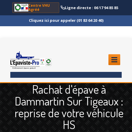
Centre VHU
Ligne directe : 06 17 94 85 85
Agréé
Cliquez ici pour appeler (01 83 64 20 40)
ACCUEIL
Rachat d'épave à
ENLÈVEMENT
ÉPAVE
Dammartin Sur Tigeaux :
Quoi
?
reprise de votre véhicule
Scooter
et Moto
HS
Camion
et Poids Lourd