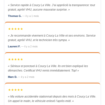
« Service rapide à Coucy La Ville. J’ai apprécié la transparence: tout
gratuit, agréé VHU, aucune mauvaise surprise. »
Thomas G.
— il y a 1 mois
★★★★★
« Je recommande vivement à Coucy La Ville et ses environs. Service
gratuit, agréé VHU, et le technicien très sympa. »
Laurent F.
— il y a 2 mois
★★★★★
« Sérieux et ponctuel à Coucy La Ville. Ils ont bien expliqué les
démarches. Certificat VHU remis immédiatement. Top! »
Marc D.
— il y a 2 mois
★★★★★
« Ma voiture accidentée stationnait depuis des mois à Coucy La Ville.
Un appel le matin, le véhicule enlevé l’après-midi. »