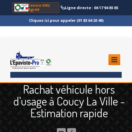
Centre VHU
Ligne directe : 06 17 94 85 85
Agréé
Cliquez ici pour appeler (01 83 64 20 40)
ACCUEIL
Rachat véhicule hors
ENLÈVEMENT
ÉPAVE
d'usage à Coucy La Ville -
Quoi
?
Estimation rapide
Scooter
et Moto
Camion
et Poids Lourd