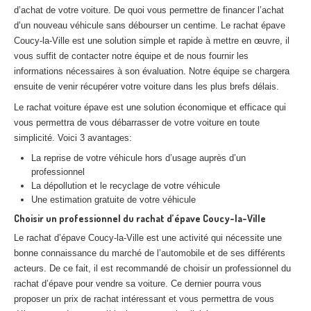
d’achat de votre voiture. De quoi vous permettre de financer l’achat
Centre
agréé VHU 94 : casse auto avec destruction
d’un nouveau véhicule sans débourser un centime. Le rachat épave
Centre
agréé VHU 95 : casse auto avec destruction
Coucy-la-Ville est une solution simple et rapide à mettre en œuvre, il
vous suffit de contacter notre équipe et de nous fournir les
informations nécessaires à son évaluation. Notre équipe se chargera
DOCUMENTS
À JOINDRE
ensuite de venir récupérer votre voiture dans les plus brefs délais.
RACHAT
VÉHICULES
Le rachat voiture épave est une solution économique et efficace qui
vous permettra de vous débarrasser de votre voiture en toute
CONTACT
simplicité. Voici 3 avantages:
La reprise de votre véhicule hors d’usage auprès d’un
01 83 64 20 40
professionnel
La dépollution et le recyclage de votre véhicule
Une estimation gratuite de votre véhicule
Choisir un professionnel du rachat d’épave Coucy-la-Ville
Le rachat d’épave Coucy-la-Ville est une activité qui nécessite une
bonne connaissance du marché de l’automobile et de ses différents
acteurs. De ce fait, il est recommandé de choisir un professionnel du
rachat d’épave pour vendre sa voiture. Ce dernier pourra vous
proposer un prix de rachat intéressant et vous permettra de vous