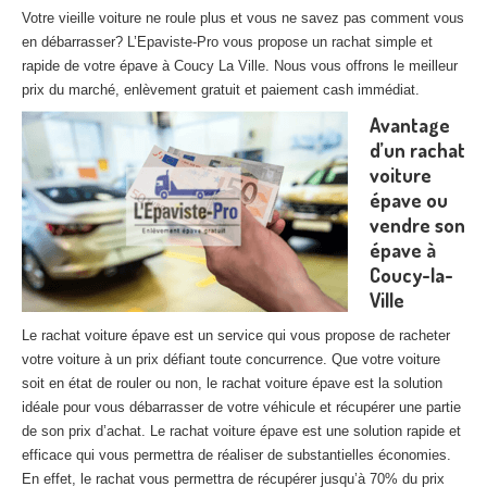
27
– Eure
Votre vieille voiture ne roule plus et vous ne savez pas comment vous
en débarrasser? L’Epaviste-Pro vous propose un rachat simple et
10
– Aube
rapide de votre épave à Coucy La Ville. Nous vous offrons le meilleur
prix du marché, enlèvement gratuit et paiement cash immédiat.
02
– Aisne
Avantage
d’un rachat
Tous
les secteurs
voiture
épave ou
CENTRE
VHU AGRÉE
vendre son
Centre
agréé VHU Paris 75 : casse auto avec destruction
épave à
Coucy-la-
Centre
agréé VHU 77 : casse auto avec destruction
Ville
Centre
agréé VHU 78 : casse auto avec destruction
Le rachat voiture épave est un service qui vous propose de racheter
votre voiture à un prix défiant toute concurrence. Que votre voiture
Centre
agréé VHU 91 : casse auto avec destruction
soit en état de rouler ou non, le rachat voiture épave est la solution
idéale pour vous débarrasser de votre véhicule et récupérer une partie
Centre
agréé VHU 92 : casse auto avec destruction
de son prix d’achat. Le rachat voiture épave est une solution rapide et
efficace qui vous permettra de réaliser de substantielles économies.
Centre
agréé VHU 93 : casse auto avec destruction
En effet, le rachat vous permettra de récupérer jusqu’à 70% du prix