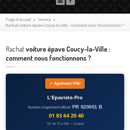
Utilitaire
Démolisseur
agrée VHU gratuit
Page d'accueil
Service
Rachat
voiture épave Coucy-la-Ville : comment nous fonctionnons ?
Mettre
à la casse sa voiture
Dépollution
de véhicule hors d’usage gratuit
Rachat
voiture épave Coucy-la-Ville :
Recyclage
voiture usagée gratuit
comment nous fonctionnons ?
Destruction
de voiture agréé
Epaviste
Gratuit
✓ Agrément VHU
Rachat
voiture accidentée
L’Epaviste-Pro
Où
?
PR 920001 B
Numéro d’agrément officiel:
75
– Paris
01 83 64 20 40
7j/7 de 7h à 23h — Gratuit
77
– Seine-et-Marne