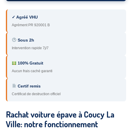
78
– Yvelines
✓ Agréé VHU
92
– Hauts-de-Seine
Agrément PR 920001 B
93
– Seine-Saint-Denis
Sous 2h
94
– Val-de-Marne
Intervention rapide 7j/7
95
– Val d’Oise
100% Gratuit
91
– Essonne
Aucun frais caché garanti
89
– Yonne
Certif remis
60
– Oise
Certificat de destruction officiel
51
– Marne
Rachat voiture épave à Coucy La
45
– Loiret
Ville: notre fonctionnement
28
– Eure-et-Loir