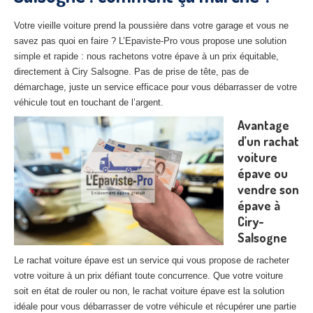
27
– Eure
Votre vieille voiture prend la poussière dans votre garage et vous ne
10
– Aube
savez pas quoi en faire ? L’Epaviste-Pro vous propose une solution
simple et rapide : nous rachetons votre épave à un prix équitable,
02
– Aisne
directement à Ciry Salsogne. Pas de prise de tête, pas de
démarchage, juste un service efficace pour vous débarrasser de votre
Tous
les secteurs
véhicule tout en touchant de l’argent.
Avantage
CENTRE
VHU AGRÉE
d’un rachat
voiture
Centre
agréé VHU Paris 75 : casse auto avec destruction
épave ou
Centre
agréé VHU 77 : casse auto avec destruction
vendre son
épave à
Centre
agréé VHU 78 : casse auto avec destruction
Ciry-
Salsogne
Centre
agréé VHU 91 : casse auto avec destruction
Le rachat voiture épave est un service qui vous propose de racheter
Centre
agréé VHU 92 : casse auto avec destruction
votre voiture à un prix défiant toute concurrence. Que votre voiture
soit en état de rouler ou non, le rachat voiture épave est la solution
Centre
agréé VHU 93 : casse auto avec destruction
idéale pour vous débarrasser de votre véhicule et récupérer une partie