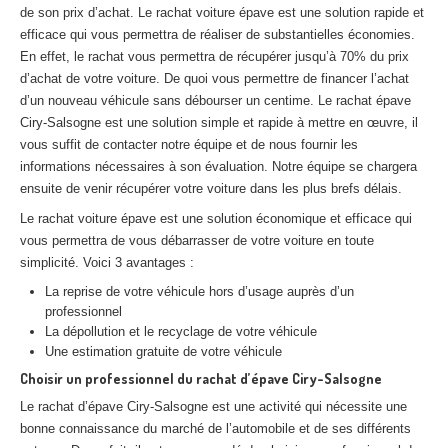
de son prix d’achat. Le rachat voiture épave est une solution rapide et
Centre
agréé VHU 94 : casse auto avec destruction
efficace qui vous permettra de réaliser de substantielles économies.
Centre
agréé VHU 95 : casse auto avec destruction
En effet, le rachat vous permettra de récupérer jusqu’à 70% du prix
d’achat de votre voiture. De quoi vous permettre de financer l’achat
d’un nouveau véhicule sans débourser un centime. Le rachat épave
DOCUMENTS
À JOINDRE
Ciry-Salsogne est une solution simple et rapide à mettre en œuvre, il
RACHAT
VÉHICULES
vous suffit de contacter notre équipe et de nous fournir les
informations nécessaires à son évaluation. Notre équipe se chargera
CONTACT
ensuite de venir récupérer votre voiture dans les plus brefs délais.
Le rachat voiture épave est une solution économique et efficace qui
01 83 64 20 40
vous permettra de vous débarrasser de votre voiture en toute
simplicité. Voici 3 avantages :
La reprise de votre véhicule hors d’usage auprès d’un
professionnel
La dépollution et le recyclage de votre véhicule
Une estimation gratuite de votre véhicule
Choisir un professionnel du rachat d’épave Ciry-Salsogne
Le rachat d’épave Ciry-Salsogne est une activité qui nécessite une
bonne connaissance du marché de l’automobile et de ses différents