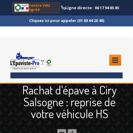
Centre VHU
Ligne directe : 06 17 94 85 85
Agréé
Cliquez ici pour appeler (01 83 64 20 40)
ACCUEIL
Rachat d'épave à Ciry
ENLÈVEMENT
ÉPAVE
Salsogne : reprise de
Quoi
?
votre véhicule HS
Scooter
et Moto
Camion
et Poids Lourd