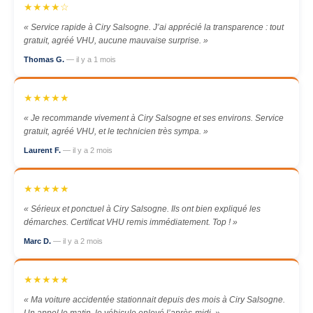
★★★★☆
« Service rapide à Ciry Salsogne. J’ai apprécié la transparence : tout
gratuit, agréé VHU, aucune mauvaise surprise. »
Thomas G.
— il y a 1 mois
★★★★★
« Je recommande vivement à Ciry Salsogne et ses environs. Service
gratuit, agréé VHU, et le technicien très sympa. »
Laurent F.
— il y a 2 mois
★★★★★
« Sérieux et ponctuel à Ciry Salsogne. Ils ont bien expliqué les
démarches. Certificat VHU remis immédiatement. Top ! »
Marc D.
— il y a 2 mois
★★★★★
« Ma voiture accidentée stationnait depuis des mois à Ciry Salsogne.