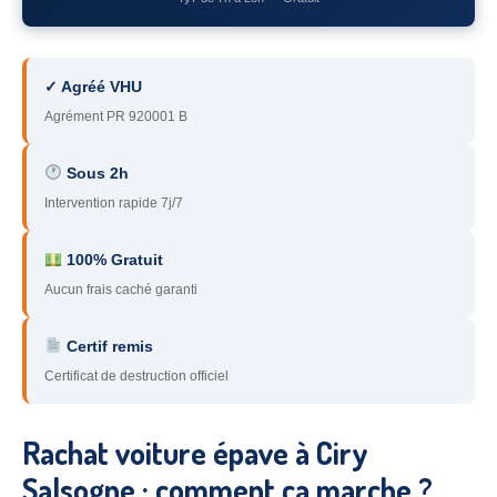
78
– Yvelines
92
– Hauts-de-Seine
✓ Agréé VHU
93
– Seine-Saint-Denis
Agrément PR 920001 B
94
– Val-de-Marne
Sous 2h
Intervention rapide 7j/7
95
– Val d’Oise
91
– Essonne
100% Gratuit
Aucun frais caché garanti
89
– Yonne
60
– Oise
Certif remis
Certificat de destruction officiel
51
– Marne
45
– Loiret
Rachat voiture épave à Ciry
28
– Eure-et-Loir
Salsogne : comment ça marche ?