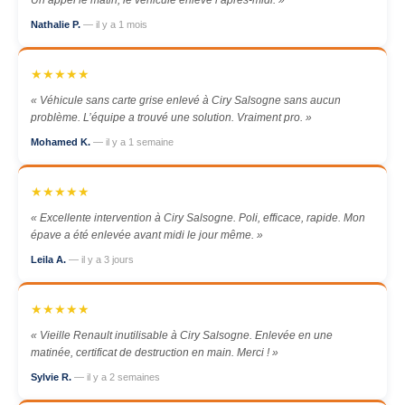
Un appel le matin, le véhicule enlevé l’après-midi. »
Nathalie P.
— il y a 1 mois
★★★★★
« Véhicule sans carte grise enlevé à Ciry Salsogne sans aucun
problème. L’équipe a trouvé une solution. Vraiment pro. »
Mohamed K.
— il y a 1 semaine
★★★★★
« Excellente intervention à Ciry Salsogne. Poli, efficace, rapide. Mon
épave a été enlevée avant midi le jour même. »
Leila A.
— il y a 3 jours
★★★★★
« Vieille Renault inutilisable à Ciry Salsogne. Enlevée en une
matinée, certificat de destruction en main. Merci ! »
Sylvie R.
— il y a 2 semaines