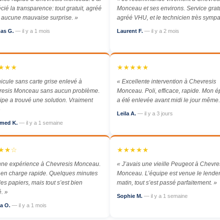
cié la transparence: tout gratuit, agréé
Monceau et ses environs. Service gratu
aucune mauvaise surprise. »
agréé VHU, et le technicien très sympa
as G.
— il y a 1 mois
Laurent F.
— il y a 2 mois
★★★
★★★★★
icule sans carte grise enlevé à
« Excellente intervention à Chevresis
resis Monceau sans aucun problème.
Monceau. Poli, efficace, rapide. Mon 
ipe a trouvé une solution. Vraiment
a été enlevée avant midi le jour même.
»
Leila A.
— il y a 3 jours
med K.
— il y a 1 semaine
★★☆
★★★★★
nne expérience à Chevresis Monceau.
« J’avais une vieille Peugeot à Chevre
 en charge rapide. Quelques minutes
Monceau. L’équipe est venue le lend
les papiers, mais tout s’est bien
matin, tout s’est passé parfaitement. »
. »
Sophie M.
— il y a 1 semaine
a O.
— il y a 1 mois