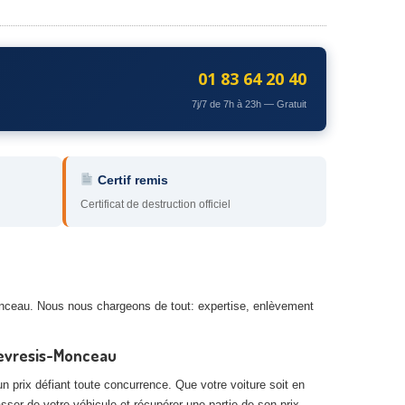
01 83 64 20 40
7j/7 de 7h à 23h — Gratuit
Certif remis
Certificat de destruction officiel
Monceau. Nous nous chargeons de tout: expertise, enlèvement
hevresis-Monceau
n prix défiant toute concurrence. Que votre voiture soit en
asser de votre véhicule et récupérer une partie de son prix