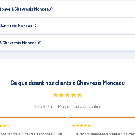
 épave à Chevresis Monceau?
 Chevresis Monceau?
 à Chevresis Monceau?
Ce que disent nos clients à Chevresis Monceau
★★★★★
Note 4.9/5 — Plus de 450 avis vérifiés
★★☆
★★★★★
vice rapide à Chevresis Monceau. J’ai
« Je recommande vivement à Chevres