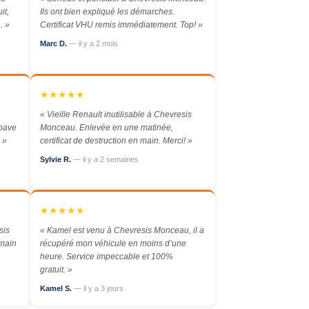
it,
Ils ont bien expliqué les démarches.
. »
Certificat VHU remis immédiatement. Top! »
Marc D.
— il y a 2 mois
★★★★★
« Vieille Renault inutilisable à Chevresis
épave
Monceau. Enlevée en une matinée,
 »
certificat de destruction en main. Merci! »
Sylvie R.
— il y a 2 semaines
★★★★★
sis
« Kamel est venu à Chevresis Monceau, il a
emain
récupéré mon véhicule en moins d’une
heure. Service impeccable et 100%
gratuit. »
Kamel S.
— il y a 3 jours