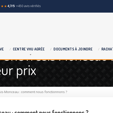
★★★
4,7/5
· +450 avis vérifiés
 Chevresis Monceau 
VE
CENTRE
VHU AGRÉE
DOCUMENTS
À JOINDRE
RACHA
ur prix
sis-Monceau : comment nous fonctionnons ?
ceau : comment nous fonctionnons ?