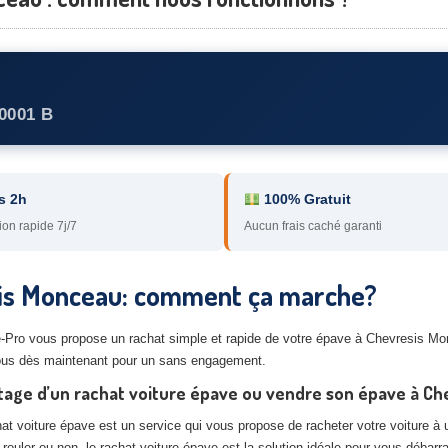
0001 B
s 2h
100% Gratuit
ion rapide 7j/7
Aucun frais caché garanti
sis Monceau: comment ça marche?
ste-Pro vous propose un rachat simple et rapide de votre épave à Chevresis 
-nous dès maintenant pour un sans engagement.
tage d’un rachat voiture épave ou vendre son épave à C
at voiture épave est un service qui vous propose de racheter votre voiture à u
 rouler ou non, le rachat voiture épave est la solution idéale pour vous débarr