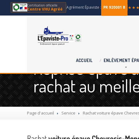
Certification officielle
Agrément Épaviste :
★★
PR 920001 B
Centre VHU Agréé
Reprise épave à
ACCUEIL
ENLÈVEMENT
ÉPA
rachat au meille
Page d'accueil
Service
Rachat
voiture épave Chevre
Rachat
voiture épave Chevresis-Mon