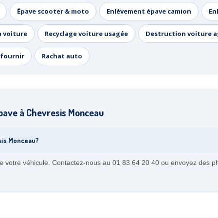
Épave scooter & moto
Enlèvement épave camion
En
a voiture
Recyclage voiture usagée
Destruction voiture 
fournir
Rachat auto
pave à Chevresis Monceau
esis Monceau?
de votre véhicule. Contactez-nous au 01 83 64 20 40 ou envoyez des pho