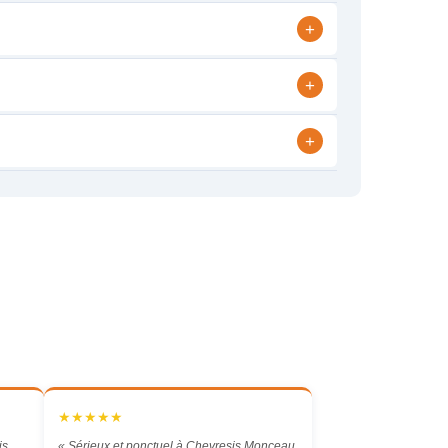
+
+
+
★★★★★
is
« Sérieux et ponctuel à Chevresis Monceau.