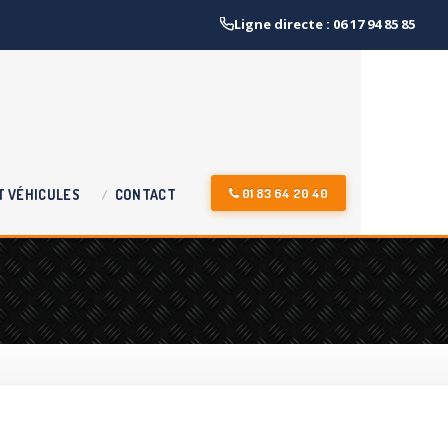
Ligne directe : 06 17 94 85 85
:
01 83 64 20 40
T
VÉHICULES
CONTACT