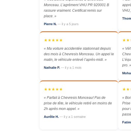
Monceau. L’agrément VHU PR 920001 B
appré
rassure vraiment. Certificat remis sur
VHU, 
place. »
Thom
Pierre N.
— il y a 5 jours
★★★★★
★★
« Ma voiture accidentée stationnait depuis
« Véh
des mois à Chevresis Monceau. Un appel le
Chev
matin, le véhicule enlevé l’après-midi. »
L’équ
pro. 
Nathalie P.
— il y a 1 mois
Moha
★★★★★
★★
« Parfait à Chevresis Monceau! Pas de
« Bo
prise de tête, le véhicule retiré en moins de
Prise
2h après mon appel. »
pour 
passé
Aurélie H.
— il y a 1 semaine
Fatim