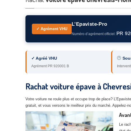
L’Epaviste-Pro
✓ Agrément VHU
PR 92
Numéro d’agrément officiel:
✓ Agréé VHU
Sou
Agrément PR 920001 B
Intervent
Rachat voiture épave à Chevre
Votre voiture ne roule plus et occupe trop de place? L’Epavi
gratuit, et vous versons le meilleur prix du marché. Appelez
Avan
Le rach
état de