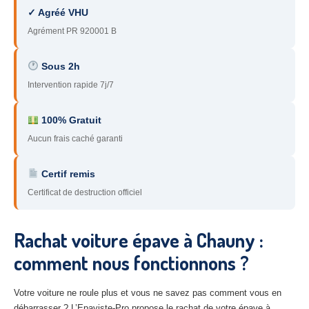
✓ Agréé VHU
78
– Yvelines
Agrément PR 920001 B
92
– Hauts-de-Seine
Sous 2h
93
– Seine-Saint-Denis
Intervention rapide 7j/7
94
– Val-de-Marne
100% Gratuit
95
– Val d’Oise
Aucun frais caché garanti
91
– Essonne
Certif remis
89
– Yonne
Certificat de destruction officiel
60
– Oise
Rachat voiture épave à Chauny :
51
– Marne
comment nous fonctionnons ?
45
– Loiret
28
– Eure-et-Loir
Votre voiture ne roule plus et vous ne savez pas comment vous en
débarrasser ? L’Epaviste-Pro propose le rachat de votre épave à