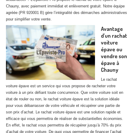
27
– Eure
Chauny, avec paiement immédiat et enlèvement gratuit. Notre équipe
agréée (PR 920001 B) gère l’intégralité des démarches administratives
10
– Aube
pour simplifier votre vente.
Avantage
02
– Aisne
d’un rachat
Tous
les secteurs
voiture
épave ou
CENTRE
VHU AGRÉE
vendre son
épave à
Centre
agréé VHU Paris 75 : casse auto avec destruction
Chauny
Centre
agréé VHU 77 : casse auto avec destruction
Le rachat
voiture épave est un service qui vous propose de racheter votre
Centre
agréé VHU 78 : casse auto avec destruction
voiture à un prix défiant toute concurrence. Que votre voiture soit en
état de rouler ou non, le rachat voiture épave est la solution idéale
Centre
agréé VHU 91 : casse auto avec destruction
pour vous débarrasser de votre véhicule et récupérer une partie de
son prix d’achat. Le rachat voiture épave est une solution rapide et
Centre
agréé VHU 92 : casse auto avec destruction
efficace qui vous permettra de réaliser de substantielles économies.
En effet, le rachat vous permettra de récupérer jusqu’à 70% du prix
Centre
agréé VHU 93 : casse auto avec destruction
d’achat de votre voiture. De quoi vous permettre de financer l’achat