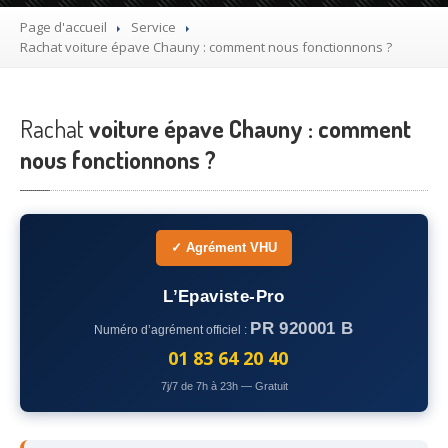
Utilitaire
Page d'accueil
Service
Rachat
voiture épave Chauny : comment nous fonctionnons ?
Démolisseur
agrée VHU gratuit
Mettre
à la casse sa voiture
Rachat
voiture épave Chauny : comment
Dépollution
de véhicule hors d’usage gratuit
nous fonctionnons ?
Recyclage
voiture usagée gratuit
Destruction
de voiture agréé
✓ Agrément VHU
Epaviste
Gratuit
L’Epaviste-Pro
Rachat
voiture accidentée
PR 920001 B
Numéro d’agrément officiel :
Où
?
01 83 64 20 40
7j/7 de 7h à 23h — Gratuit
75
– Paris
77
– Seine-et-Marne