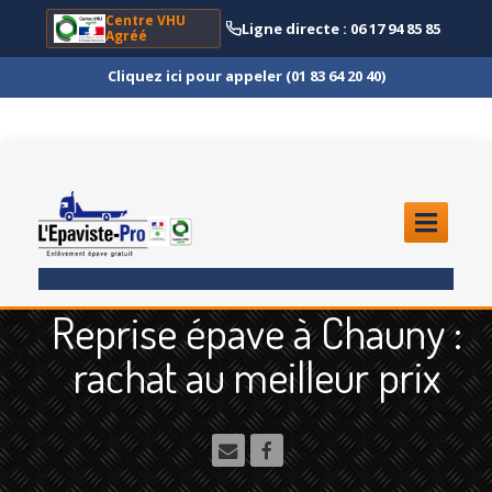
Centre VHU
Ligne directe : 06 17 94 85 85
Agréé
Cliquez ici pour appeler (01 83 64 20 40)
ACCUEIL
Reprise épave à Chauny :
ENLÈVEMENT
ÉPAVE
rachat au meilleur prix
Quoi
?
Scooter
et Moto
Camion
et Poids Lourd