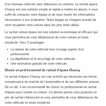
Centre
agréé VHU 94 : casse auto avec destruction
d’un nouveau véhicule sans débourser un centime. Le rachat épave
Chauny est une solution simple et rapide à mettre en œuvre, il vous
Centre
agréé VHU 95 : casse auto avec destruction
suffit de contacter notre équipe et de nous fournir les informations
nécessaires à son évaluation. Notre équipe se chargera ensuite de
DOCUMENTS
À JOINDRE
venir récupérer votre voiture dans les plus brefs délais.
Le rachat voiture épave est une solution économique et efficace qui
RACHAT
VÉHICULES
vous permettra de vous débarrasser de votre voiture en toute
CONTACT
simplicité. Voici 3 avantages :
La reprise de votre véhicule hors d’usage auprès d’un
professionnel
01 83 64 20 40
La dépollution et le recyclage de votre véhicule
Une estimation gratuite de votre véhicule
Choisir un professionnel du rachat d’épave Chauny
Le rachat d’épave Chauny est une activité qui nécessite une bonne
connaissance du marché de l’automobile et de ses différents acteurs.
De ce fait, il est recommandé de choisir un professionnel du rachat
d’épave pour vendre sa voiture. Ce dernier pourra vous proposer un
prix de rachat intéressant et vous permettra de vous débarrasser de
votre véhicule en toute simplicité.