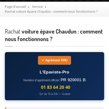
Utilitaire
Page d'accueil
Service
Rachat
voiture épave Chaudun : comment nous fonctionnons ?
Démolisseur
agrée VHU gratuit
Mettre
à la casse sa voiture
Rachat
voiture épave Chaudun : comment
Dépollution
de véhicule hors d’usage gratuit
nous fonctionnons ?
Recyclage
voiture usagée gratuit
Destruction
de voiture agréé
✓ Agrément VHU
Epaviste
Gratuit
L’Epaviste-Pro
Rachat
voiture accidentée
PR 920001 B
Numéro d’agrément officiel:
Où
?
01 83 64 20 40
7j/7 de 7h à 23h — Gratuit
75
– Paris
77
– Seine-et-Marne