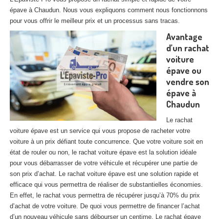
27
– Eure
épave à Chaudun. Nous vous expliquons comment nous fonctionnons
pour vous offrir le meilleur prix et un processus sans tracas.
10
– Aube
Avantage
d’un rachat
02
– Aisne
voiture
Tous
les secteurs
épave ou
vendre son
CENTRE
VHU AGRÉE
épave à
Chaudun
Centre
agréé VHU Paris 75 : casse auto avec destruction
Le rachat
Centre
agréé VHU 77 : casse auto avec destruction
voiture épave est un service qui vous propose de racheter votre
voiture à un prix défiant toute concurrence. Que votre voiture soit en
Centre
agréé VHU 78 : casse auto avec destruction
état de rouler ou non, le rachat voiture épave est la solution idéale
pour vous débarrasser de votre véhicule et récupérer une partie de
Centre
agréé VHU 91 : casse auto avec destruction
son prix d’achat. Le rachat voiture épave est une solution rapide et
efficace qui vous permettra de réaliser de substantielles économies.
Centre
agréé VHU 92 : casse auto avec destruction
En effet, le rachat vous permettra de récupérer jusqu’à 70% du prix
d’achat de votre voiture. De quoi vous permettre de financer l’achat
Centre
agréé VHU 93 : casse auto avec destruction
d’un nouveau véhicule sans débourser un centime. Le rachat épave