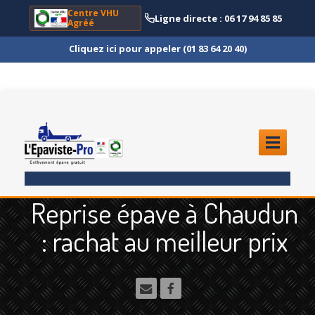
Centre VHU
Ligne directe : 06 17 94 85 85
Agréé
Cliquez ici pour appeler (01 83 64 20 40)
ACCUEIL
Reprise épave à Chaudun
ENLÈVEMENT
ÉPAVE
: rachat au meilleur prix
Quoi
?
Scooter
et Moto
Camion
et Poids Lourd