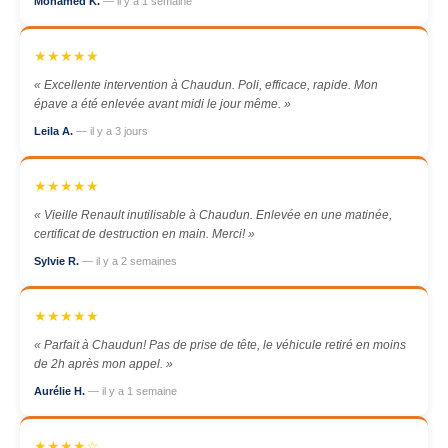
Mohamed K.
— il y a 1 semaine
★★★★★
« Excellente intervention à Chaudun. Poli, efficace, rapide. Mon
épave a été enlevée avant midi le jour même. »
Leila A.
— il y a 3 jours
★★★★★
« Vieille Renault inutilisable à Chaudun. Enlevée en une matinée,
certificat de destruction en main. Merci! »
Sylvie R.
— il y a 2 semaines
★★★★★
« Parfait à Chaudun! Pas de prise de tête, le véhicule retiré en moins
de 2h après mon appel. »
Aurélie H.
— il y a 1 semaine
★★★★☆