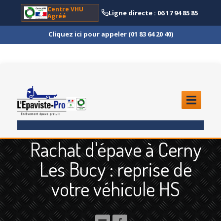
Centre VHU
Ligne directe : 06 17 94 85 85
Agréé
Cliquez ici pour appeler (01 83 64 20 40)
ACCUEIL
Rachat d'épave à Cerny
ENLÈVEMENT
ÉPAVE
Les Bucy : reprise de
Quoi
?
votre véhicule HS
Scooter
et Moto
Camion
et Poids Lourd