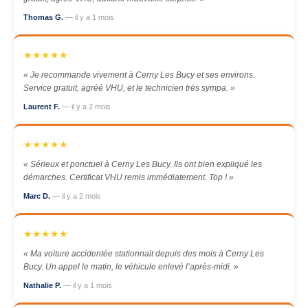
Thomas G.
— il y a 1 mois
★★★★★
« Je recommande vivement à Cerny Les Bucy et ses environs.
Service gratuit, agréé VHU, et le technicien très sympa. »
Laurent F.
— il y a 2 mois
★★★★★
« Sérieux et ponctuel à Cerny Les Bucy. Ils ont bien expliqué les
démarches. Certificat VHU remis immédiatement. Top ! »
Marc D.
— il y a 2 mois
★★★★★
« Ma voiture accidentée stationnait depuis des mois à Cerny Les
Bucy. Un appel le matin, le véhicule enlevé l’après-midi. »
Nathalie P.
— il y a 1 mois