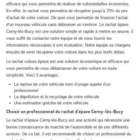
efficace qui vous permettra de réaliser de substantielles économies.
Centre
agréé VHU 94 : casse auto avec destruction
En effet, le rachat vous permettra de récupérer jusqu’à 70% du prix
Centre
agréé VHU 95 : casse auto avec destruction
d’achat de votre voiture. De quoi vous permettre de financer l’achat
d’un nouveau véhicule sans débourser un centime. Le rachat épave
Cerny-lès-Bucy est une solution simple et rapide à mettre en œuvre, il
DOCUMENTS
À JOINDRE
vous suffit de contacter notre équipe et de nous fournir les
RACHAT
VÉHICULES
informations nécessaires à son évaluation. Notre équipe se chargera
ensuite de venir récupérer votre voiture dans les plus brefs délais.
CONTACT
Le rachat voiture épave est une solution économique et efficace qui
vous permettra de vous débarrasser de votre voiture en toute
01 83 64 20 40
simplicité. Voici 3 avantages :
La reprise de votre véhicule hors d’usage auprès d’un
professionnel
La dépollution et le recyclage de votre véhicule
Une estimation gratuite de votre véhicule
Choisir un professionnel du rachat d’épave Cerny-lès-Bucy
Le rachat d’épave Cerny-lès-Bucy est une activité qui nécessite une
bonne connaissance du marché de l’automobile et de ses différents
acteurs. De ce fait, il est recommandé de choisir un professionnel du