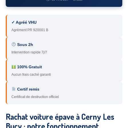
78
– Yvelines
92
– Hauts-de-Seine
✓ Agréé VHU
93
– Seine-Saint-Denis
Agrément PR 920001 B
94
– Val-de-Marne
Sous 2h
Intervention rapide 7j/7
95
– Val d’Oise
91
– Essonne
100% Gratuit
Aucun frais caché garanti
89
– Yonne
60
– Oise
Certif remis
Certificat de destruction officiel
51
– Marne
45
– Loiret
Rachat voiture épave à Cerny Les
28
– Eure-et-Loir
Bucy : notre fonctionnement