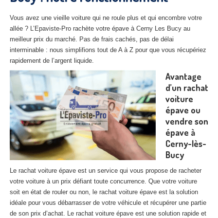
27
– Eure
Vous avez une vieille voiture qui ne roule plus et qui encombre votre
10
– Aube
allée ? L’Epaviste-Pro rachète votre épave à Cerny Les Bucy au
meilleur prix du marché. Pas de frais cachés, pas de délai
02
– Aisne
interminable : nous simplifions tout de A à Z pour que vous récupériez
rapidement de l’argent liquide.
Tous
les secteurs
Avantage
d’un rachat
CENTRE
VHU AGRÉE
voiture
épave ou
Centre
agréé VHU Paris 75 : casse auto avec destruction
vendre son
Centre
agréé VHU 77 : casse auto avec destruction
épave à
Cerny-lès-
Centre
agréé VHU 78 : casse auto avec destruction
Bucy
Centre
agréé VHU 91 : casse auto avec destruction
Le rachat voiture épave est un service qui vous propose de racheter
votre voiture à un prix défiant toute concurrence. Que votre voiture
Centre
agréé VHU 92 : casse auto avec destruction
soit en état de rouler ou non, le rachat voiture épave est la solution
idéale pour vous débarrasser de votre véhicule et récupérer une partie
Centre
agréé VHU 93 : casse auto avec destruction
de son prix d’achat. Le rachat voiture épave est une solution rapide et