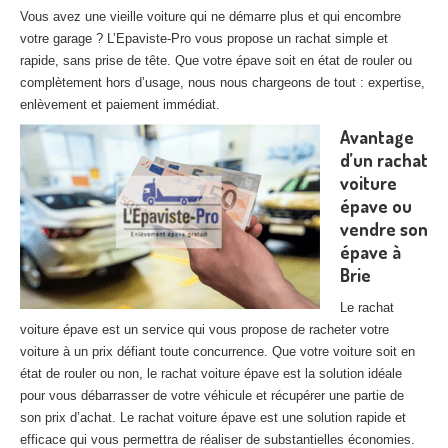
27
– Eure
Vous avez une vieille voiture qui ne démarre plus et qui encombre
votre garage ? L’Epaviste-Pro vous propose un rachat simple et
10
– Aube
rapide, sans prise de tête. Que votre épave soit en état de rouler ou
complètement hors d’usage, nous nous chargeons de tout : expertise,
02
– Aisne
enlèvement et paiement immédiat.
Avantage
Tous
les secteurs
d’un rachat
voiture
CENTRE
VHU AGRÉE
épave ou
Centre
agréé VHU Paris 75 : casse auto avec destruction
vendre son
épave à
Centre
agréé VHU 77 : casse auto avec destruction
Brie
Centre
agréé VHU 78 : casse auto avec destruction
Le rachat
voiture épave est un service qui vous propose de racheter votre
Centre
agréé VHU 91 : casse auto avec destruction
voiture à un prix défiant toute concurrence. Que votre voiture soit en
état de rouler ou non, le rachat voiture épave est la solution idéale
Centre
agréé VHU 92 : casse auto avec destruction
pour vous débarrasser de votre véhicule et récupérer une partie de
son prix d’achat. Le rachat voiture épave est une solution rapide et
Centre
agréé VHU 93 : casse auto avec destruction
efficace qui vous permettra de réaliser de substantielles économies.