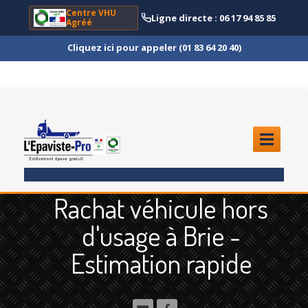
Centre VHU
Ligne directe : 06 17 94 85 85
Agréé
Cliquez ici pour appeler (01 83 64 20 40)
ACCUEIL
Rachat véhicule hors
ENLÈVEMENT
ÉPAVE
d'usage à Brie -
Quoi
?
Estimation rapide
Scooter
et Moto
Camion
et Poids Lourd