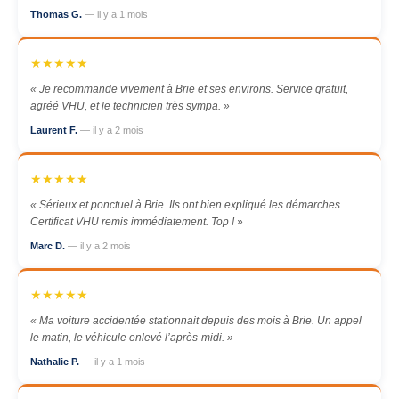
Thomas G.
— il y a 1 mois
★★★★★
« Je recommande vivement à Brie et ses environs. Service gratuit,
agréé VHU, et le technicien très sympa. »
Laurent F.
— il y a 2 mois
★★★★★
« Sérieux et ponctuel à Brie. Ils ont bien expliqué les démarches.
Certificat VHU remis immédiatement. Top ! »
Marc D.
— il y a 2 mois
★★★★★
« Ma voiture accidentée stationnait depuis des mois à Brie. Un appel
le matin, le véhicule enlevé l’après-midi. »
Nathalie P.
— il y a 1 mois