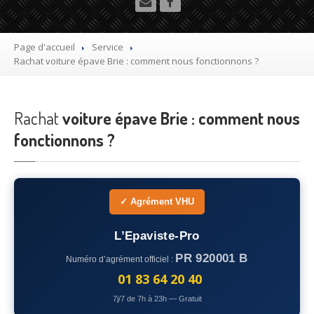
Utilitaire
Démolisseur
agrée VHU gratuit
Page d'accueil
Service
Rachat
voiture épave Brie : comment nous fonctionnons ?
Mettre
à la casse sa voiture
Dépollution
de véhicule hors d’usage gratuit
Rachat
voiture épave Brie : comment nous
Recyclage
voiture usagée gratuit
fonctionnons ?
Destruction
de voiture agréé
Epaviste
Gratuit
✓ Agrément VHU
Rachat
voiture accidentée
L’Epaviste-Pro
Où
?
PR 920001 B
Numéro d’agrément officiel :
75
– Paris
01 83 64 20 40
7j/7 de 7h à 23h — Gratuit
77
– Seine-et-Marne