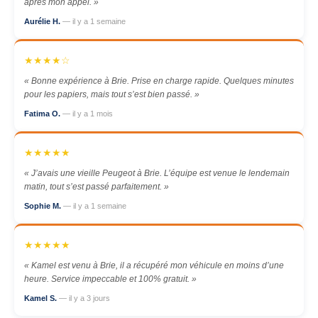
après mon appel. »
Aurélie H.
— il y a 1 semaine
★★★★☆
« Bonne expérience à Brie. Prise en charge rapide. Quelques minutes
pour les papiers, mais tout s’est bien passé. »
Fatima O.
— il y a 1 mois
★★★★★
« J’avais une vieille Peugeot à Brie. L’équipe est venue le lendemain
matin, tout s’est passé parfaitement. »
Sophie M.
— il y a 1 semaine
★★★★★
« Kamel est venu à Brie, il a récupéré mon véhicule en moins d’une
heure. Service impeccable et 100% gratuit. »
Kamel S.
— il y a 3 jours