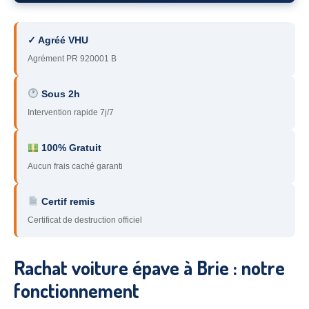
78
– Yvelines
✓ Agréé VHU
92
– Hauts-de-Seine
Agrément PR 920001 B
93
– Seine-Saint-Denis
Sous 2h
94
– Val-de-Marne
Intervention rapide 7j/7
95
– Val d’Oise
100% Gratuit
91
– Essonne
Aucun frais caché garanti
89
– Yonne
Certif remis
60
– Oise
Certificat de destruction officiel
51
– Marne
Rachat voiture épave à Brie : notre
45
– Loiret
fonctionnement
28
– Eure-et-Loir