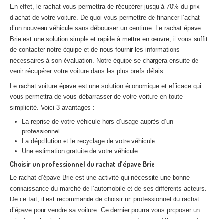
En effet, le rachat vous permettra de récupérer jusqu’à 70% du prix
Centre
agréé VHU 94 : casse auto avec destruction
d’achat de votre voiture. De quoi vous permettre de financer l’achat
Centre
agréé VHU 95 : casse auto avec destruction
d’un nouveau véhicule sans débourser un centime. Le rachat épave
Brie est une solution simple et rapide à mettre en œuvre, il vous suffit
de contacter notre équipe et de nous fournir les informations
DOCUMENTS
À JOINDRE
nécessaires à son évaluation. Notre équipe se chargera ensuite de
RACHAT
VÉHICULES
venir récupérer votre voiture dans les plus brefs délais.
Le rachat voiture épave est une solution économique et efficace qui
CONTACT
vous permettra de vous débarrasser de votre voiture en toute
simplicité. Voici 3 avantages :
01 83 64 20 40
La reprise de votre véhicule hors d’usage auprès d’un
professionnel
La dépollution et le recyclage de votre véhicule
Une estimation gratuite de votre véhicule
Choisir un professionnel du rachat d’épave Brie
Le rachat d’épave Brie est une activité qui nécessite une bonne
connaissance du marché de l’automobile et de ses différents acteurs.
De ce fait, il est recommandé de choisir un professionnel du rachat
d’épave pour vendre sa voiture. Ce dernier pourra vous proposer un