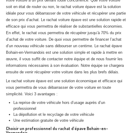
votre voiture à un prix défiant toute concurrence. Que votre voiture
Centre
agréé VHU 94 : casse auto avec destruction
soit en état de rouler ou non, le rachat voiture épave est la solution
idéale pour vous débarrasser de votre véhicule et récupérer une partie
Centre
agréé VHU 95 : casse auto avec destruction
de son prix d’achat. Le rachat voiture épave est une solution rapide et
efficace qui vous permettra de réaliser de substantielles économies.
DOCUMENTS
À JOINDRE
En effet, le rachat vous permettra de récupérer jusqu’à 70% du prix
d’achat de votre voiture. De quoi vous permettre de financer l’achat
RACHAT
VÉHICULES
d’un nouveau véhicule sans débourser un centime. Le rachat épave
Bohain-en-Vermandois est une solution simple et rapide à mettre en
CONTACT
œuvre, il vous suffit de contacter notre équipe et de nous fournir les
informations nécessaires à son évaluation. Notre équipe se chargera
01 83 64 20 40
ensuite de venir récupérer votre voiture dans les plus brefs délais.
Le rachat voiture épave est une solution économique et efficace qui
vous permettra de vous débarrasser de votre voiture en toute
simplicité. Voici 3 avantages :
La reprise de votre véhicule hors d’usage auprès d’un
professionnel
La dépollution et le recyclage de votre véhicule
Une estimation gratuite de votre véhicule
Choisir un professionnel du rachat d’épave Bohain-en-
Vermandois