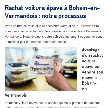
27
– Eure
Rachat voiture épave à Bohain-en-
Vermandois : notre processus
10
– Aube
02
– Aisne
Votre voiture ne roule plus et encombre votre allée ? L’Epaviste-Pro
vous propose un rachat simple et rapide de votre épave à Bohain-en-
Tous
les secteurs
Vermandois. Nous évaluons votre véhicule justement et vous versons
le meilleur prix du marché, sans frais caché.
CENTRE
VHU AGRÉE
Avantage
Centre
agréé VHU Paris 75 : casse auto avec destruction
d’un rachat
voiture
Centre
agréé VHU 77 : casse auto avec destruction
épave ou
vendre son
Centre
agréé VHU 78 : casse auto avec destruction
épave à
Bohain-
Centre
agréé VHU 91 : casse auto avec destruction
en-
Centre
agréé VHU 92 : casse auto avec destruction
Vermandois
Centre
agréé VHU 93 : casse auto avec destruction
Le rachat voiture épave est un service qui vous propose de racheter