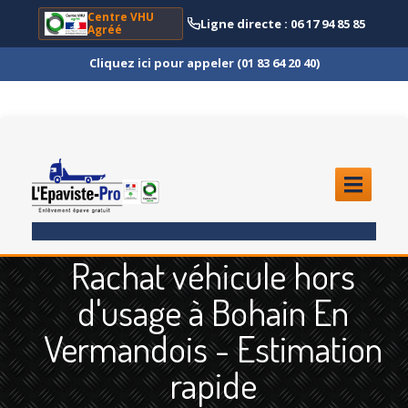
Centre VHU
Ligne directe : 06 17 94 85 85
Agréé
Cliquez ici pour appeler (01 83 64 20 40)
ACCUEIL
Rachat véhicule hors
ENLÈVEMENT
ÉPAVE
d'usage à Bohain En
Quoi
?
Vermandois - Estimation
Scooter
et Moto
rapide
Camion
et Poids Lourd