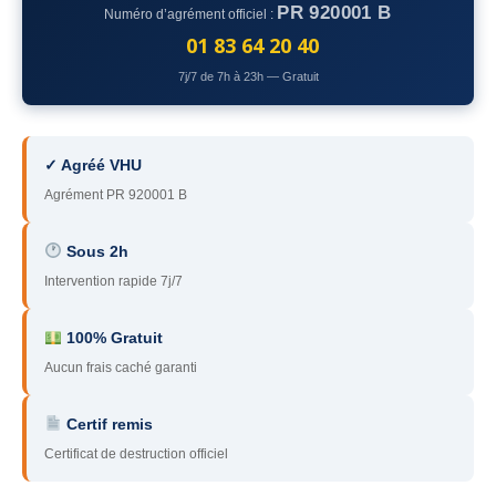
PR 920001 B
Numéro d’agrément officiel :
78
– Yvelines
01 83 64 20 40
92
– Hauts-de-Seine
7j/7 de 7h à 23h — Gratuit
93
– Seine-Saint-Denis
94
– Val-de-Marne
✓ Agréé VHU
Agrément PR 920001 B
95
– Val d’Oise
91
– Essonne
Sous 2h
Intervention rapide 7j/7
89
– Yonne
60
– Oise
100% Gratuit
Aucun frais caché garanti
51
– Marne
Certif remis
45
– Loiret
Certificat de destruction officiel
28
– Eure-et-Loir