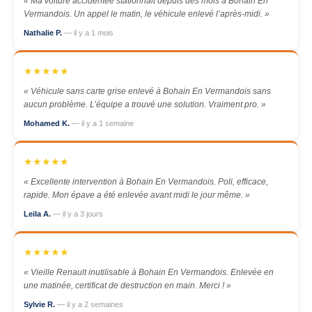
« Ma voiture accidentée stationnait depuis des mois à Bohain En
Vermandois. Un appel le matin, le véhicule enlevé l’après-midi. »
Nathalie P.
— il y a 1 mois
★★★★★
« Véhicule sans carte grise enlevé à Bohain En Vermandois sans
aucun problème. L’équipe a trouvé une solution. Vraiment pro. »
Mohamed K.
— il y a 1 semaine
★★★★★
« Excellente intervention à Bohain En Vermandois. Poli, efficace,
rapide. Mon épave a été enlevée avant midi le jour même. »
Leila A.
— il y a 3 jours
★★★★★
« Vieille Renault inutilisable à Bohain En Vermandois. Enlevée en
une matinée, certificat de destruction en main. Merci ! »
Sylvie R.
— il y a 2 semaines