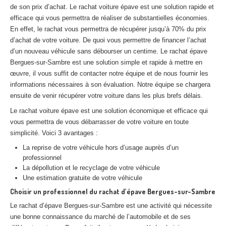
de son prix d’achat. Le rachat voiture épave est une solution rapide et
Centre
agréé VHU 94 : casse auto avec destruction
efficace qui vous permettra de réaliser de substantielles économies.
Centre
agréé VHU 95 : casse auto avec destruction
En effet, le rachat vous permettra de récupérer jusqu’à 70% du prix
d’achat de votre voiture. De quoi vous permettre de financer l’achat
d’un nouveau véhicule sans débourser un centime. Le rachat épave
DOCUMENTS
À JOINDRE
Bergues-sur-Sambre est une solution simple et rapide à mettre en
RACHAT
VÉHICULES
œuvre, il vous suffit de contacter notre équipe et de nous fournir les
informations nécessaires à son évaluation. Notre équipe se chargera
CONTACT
ensuite de venir récupérer votre voiture dans les plus brefs délais.
Le rachat voiture épave est une solution économique et efficace qui
01 83 64 20 40
vous permettra de vous débarrasser de votre voiture en toute
simplicité. Voici 3 avantages :
La reprise de votre véhicule hors d’usage auprès d’un
professionnel
La dépollution et le recyclage de votre véhicule
Une estimation gratuite de votre véhicule
Choisir un professionnel du rachat d’épave Bergues-sur-Sambre
Le rachat d’épave Bergues-sur-Sambre est une activité qui nécessite
une bonne connaissance du marché de l’automobile et de ses