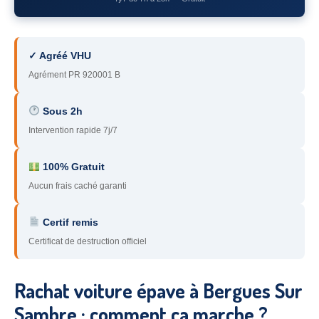
78
– Yvelines
92
– Hauts-de-Seine
✓ Agréé VHU
93
– Seine-Saint-Denis
Agrément PR 920001 B
94
– Val-de-Marne
Sous 2h
Intervention rapide 7j/7
95
– Val d’Oise
91
– Essonne
100% Gratuit
Aucun frais caché garanti
89
– Yonne
60
– Oise
Certif remis
Certificat de destruction officiel
51
– Marne
45
– Loiret
Rachat voiture épave à Bergues Sur
28
– Eure-et-Loir
Sambre : comment ça marche ?