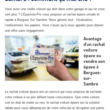
27
– Eure
Vous avez une vieille voiture qui dort dans votre garage et qui ne vous
10
– Aube
sert plus ? L’Épaviste-Pro vous propose un rachat épave simple et
rapide à Bergues Sur Sambre. Nous gérons tout : l’évaluation,
02
– Aisne
l’enlèvement, les papiers. Vous n’avez qu’à nous appeler pour obtenir
une offre sans engagement.
Tous
les secteurs
Avantage
d’un rachat
CENTRE
VHU AGRÉE
voiture
épave ou
Centre
agréé VHU Paris 75 : casse auto avec destruction
vendre son
Centre
agréé VHU 77 : casse auto avec destruction
épave à
Bergues-
Centre
agréé VHU 78 : casse auto avec destruction
sur-
Sambre
Centre
agréé VHU 91 : casse auto avec destruction
Le rachat voiture épave est un service qui vous propose de racheter
Centre
agréé VHU 92 : casse auto avec destruction
votre voiture à un prix défiant toute concurrence. Que votre voiture
soit en état de rouler ou non, le rachat voiture épave est la solution
Centre
agréé VHU 93 : casse auto avec destruction
idéale pour vous débarrasser de votre véhicule et récupérer une partie