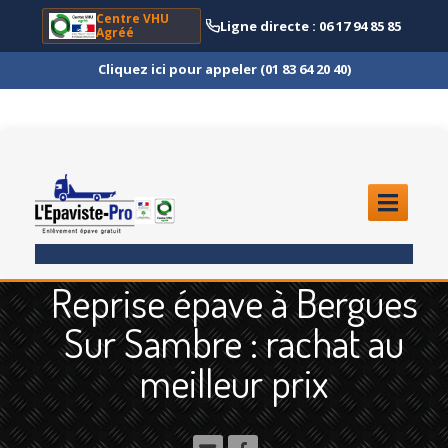
Centre VHU
Ligne directe : 06 17 94 85 85
Agréé
Cliquez ici pour appeler (01 83 64 20 40)
ACCUEIL
Reprise épave à Bergues
ENLÈVEMENT
ÉPAVE
Sur Sambre : rachat au
Quoi
?
meilleur prix
Scooter
et Moto
Camion
et Poids Lourd