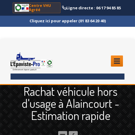
Centre VHU
Ligne directe : 06 17 94 85 85
Agréé
Cliquez ici pour appeler (01 83 64 20 40)
ACCUEIL
Rachat véhicule hors
ENLÈVEMENT
ÉPAVE
d'usage à Alaincourt -
Quoi
?
Estimation rapide
Scooter
et Moto
Camion
et Poids Lourd