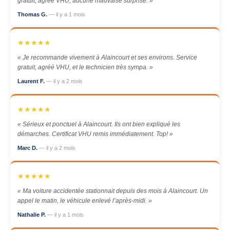
gratuit, agréé VHU, aucune mauvaise surprise. »
Thomas G.
— il y a 1 mois
★★★★★
« Je recommande vivement à Alaincourt et ses environs. Service
gratuit, agréé VHU, et le technicien très sympa. »
Laurent F.
— il y a 2 mois
★★★★★
« Sérieux et ponctuel à Alaincourt. Ils ont bien expliqué les
démarches. Certificat VHU remis immédiatement. Top! »
Marc D.
— il y a 2 mois
★★★★★
« Ma voiture accidentée stationnait depuis des mois à Alaincourt. Un
appel le matin, le véhicule enlevé l’après-midi. »
Nathalie P.
— il y a 1 mois