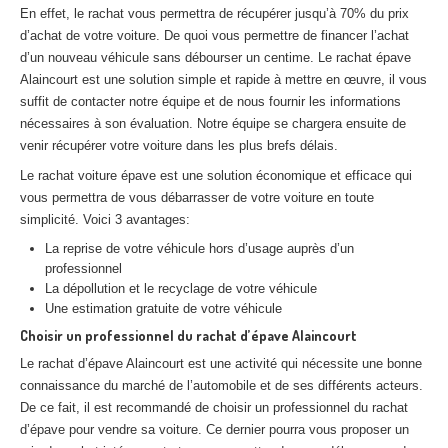
En effet, le rachat vous permettra de récupérer jusqu’à 70% du prix
Centre
agréé VHU 94 : casse auto avec destruction
d’achat de votre voiture. De quoi vous permettre de financer l’achat
Centre
agréé VHU 95 : casse auto avec destruction
d’un nouveau véhicule sans débourser un centime. Le rachat épave
Alaincourt est une solution simple et rapide à mettre en œuvre, il vous
suffit de contacter notre équipe et de nous fournir les informations
DOCUMENTS
À JOINDRE
nécessaires à son évaluation. Notre équipe se chargera ensuite de
RACHAT
VÉHICULES
venir récupérer votre voiture dans les plus brefs délais.
Le rachat voiture épave est une solution économique et efficace qui
CONTACT
vous permettra de vous débarrasser de votre voiture en toute
simplicité. Voici 3 avantages:
01 83 64 20 40
La reprise de votre véhicule hors d’usage auprès d’un
professionnel
La dépollution et le recyclage de votre véhicule
Une estimation gratuite de votre véhicule
Choisir un professionnel du rachat d’épave Alaincourt
Le rachat d’épave Alaincourt est une activité qui nécessite une bonne
connaissance du marché de l’automobile et de ses différents acteurs.
De ce fait, il est recommandé de choisir un professionnel du rachat
d’épave pour vendre sa voiture. Ce dernier pourra vous proposer un