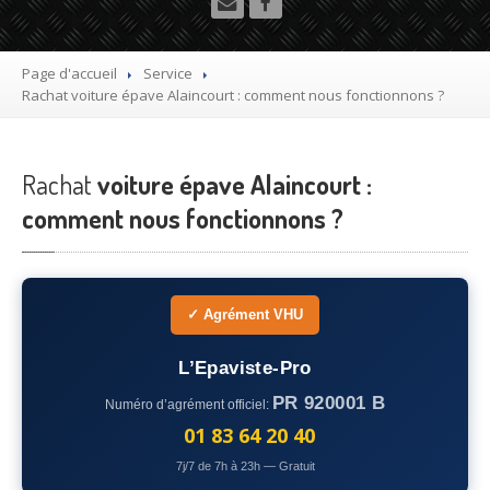
Utilitaire
Démolisseur
agrée VHU gratuit
Page d'accueil
Service
Rachat
voiture épave Alaincourt : comment nous fonctionnons ?
Mettre
à la casse sa voiture
Dépollution
de véhicule hors d’usage gratuit
Rachat
voiture épave Alaincourt :
Recyclage
voiture usagée gratuit
comment nous fonctionnons ?
Destruction
de voiture agréé
Epaviste
Gratuit
✓ Agrément VHU
Rachat
voiture accidentée
L’Epaviste-Pro
Où
?
PR 920001 B
Numéro d’agrément officiel:
75
– Paris
01 83 64 20 40
7j/7 de 7h à 23h — Gratuit
77
– Seine-et-Marne