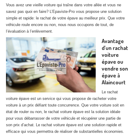
27
– Eure
Vous avez une vieille voiture qui traîne dans votre allée et vous ne
savez pas quoi en faire? L’Epaviste-Pro vous propose une solution
10
– Aube
simple et rapide: le rachat de votre épave au meilleur prix. Que votre
véhicule roule encore ou non, nous nous occupons de tout, de
02
– Aisne
l’évaluation à l’enlèvement.
Avantage
Tous
les secteurs
d’un rachat
voiture
CENTRE
VHU AGRÉE
épave ou
Centre
agréé VHU Paris 75 : casse auto avec destruction
vendre son
épave à
Centre
agréé VHU 77 : casse auto avec destruction
Alaincourt
Centre
agréé VHU 78 : casse auto avec destruction
Le rachat
voiture épave est un service qui vous propose de racheter votre
Centre
agréé VHU 91 : casse auto avec destruction
voiture à un prix défiant toute concurrence. Que votre voiture soit en
état de rouler ou non, le rachat voiture épave est la solution idéale
Centre
agréé VHU 92 : casse auto avec destruction
pour vous débarrasser de votre véhicule et récupérer une partie de
son prix d’achat. Le rachat voiture épave est une solution rapide et
Centre
agréé VHU 93 : casse auto avec destruction
efficace qui vous permettra de réaliser de substantielles économies.