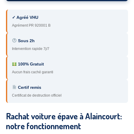
78
– Yvelines
✓ Agréé VHU
92
– Hauts-de-Seine
Agrément PR 920001 B
93
– Seine-Saint-Denis
Sous 2h
94
– Val-de-Marne
Intervention rapide 7j/7
95
– Val d’Oise
100% Gratuit
91
– Essonne
Aucun frais caché garanti
89
– Yonne
Certif remis
60
– Oise
Certificat de destruction officiel
51
– Marne
Rachat voiture épave à Alaincourt:
45
– Loiret
notre fonctionnement
28
– Eure-et-Loir