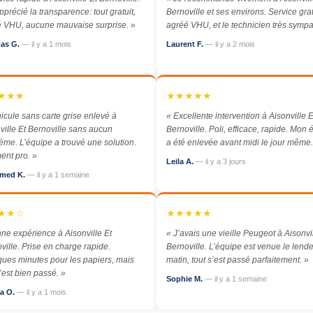
apprécié la transparence: tout gratuit,
Bernoville et ses environs. Service grat
 VHU, aucune mauvaise surprise. »
agréé VHU, et le technicien très sympa
as G.
— il y a 1 mois
Laurent F.
— il y a 2 mois
★★★
★★★★★
icule sans carte grise enlevé à
« Excellente intervention à Aisonville E
ville Et Bernoville sans aucun
Bernoville. Poli, efficace, rapide. Mon
ème. L’équipe a trouvé une solution.
a été enlevée avant midi le jour même.
ent pro. »
Leila A.
— il y a 3 jours
med K.
— il y a 1 semaine
★★☆
★★★★★
ne expérience à Aisonville Et
« J’avais une vieille Peugeot à Aisonvil
ville. Prise en charge rapide.
Bernoville. L’équipe est venue le len
ues minutes pour les papiers, mais
matin, tout s’est passé parfaitement. »
s’est bien passé. »
Sophie M.
— il y a 1 semaine
a O.
— il y a 1 mois