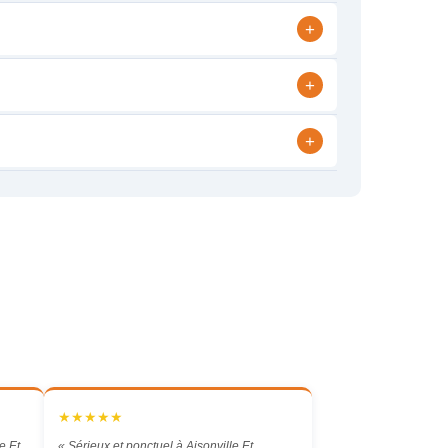
+
+
+
★★★★★
e Et
« Sérieux et ponctuel à Aisonville Et