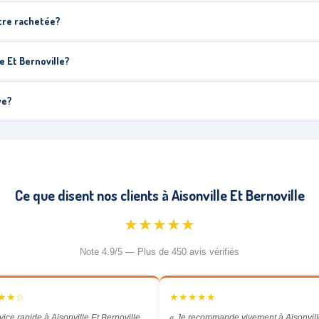
être rachetée?
e Et Bernoville?
ve?
Ce que disent nos clients à Aisonville Et Bernoville
★★★★★
Note 4.9/5 — Plus de 450 avis vérifiés
★★☆
★★★★★
vice rapide à Aisonville Et Bernoville.
« Je recommande vivement à Aisonvill