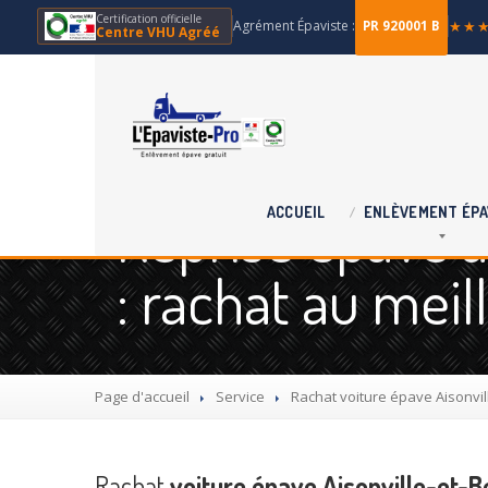
Certification officielle
Agrément Épaviste :
★★
PR 920001 B
Centre VHU Agréé
Reprise épave à 
ACCUEIL
ENLÈVEMENT
ÉPA
: rachat au meil
Page d'accueil
Service
Rachat
voiture épave Aisonvil
Rachat
voiture épave Aisonville-et-B