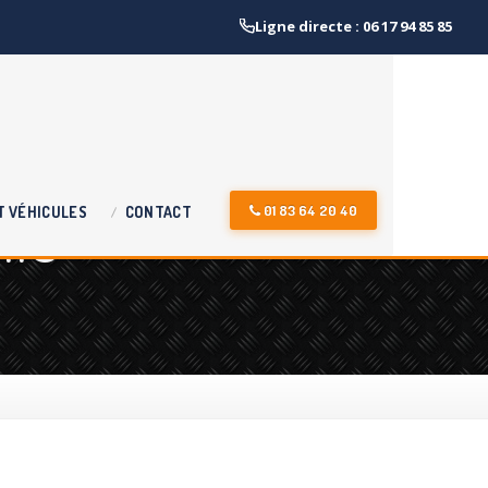
Ligne directe : 06 17 94 85 85
lle
01 83 64 20 40
T
VÉHICULES
CONTACT