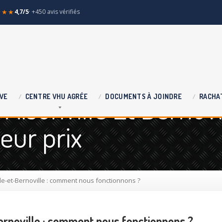
★★★
4,7/5
· +450 avis vérifiés
Aisonville Et Bernovi
VE
CENTRE
VHU AGRÉE
DOCUMENTS
À JOINDRE
RACHA
leur prix
le-et-Bernoville : comment nous fonctionnons ?
ernoville : comment nous fonctionnons ?