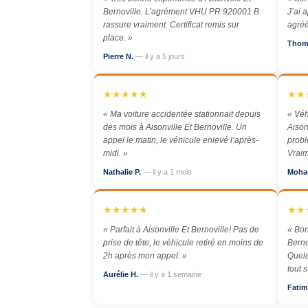
Bernoville. L’agrément VHU PR 920001 B
J’ai 
rassure vraiment. Certificat remis sur
agréé
place. »
Thom
Pierre N.
— il y a 5 jours
★★★★★
★★
« Ma voiture accidentée stationnait depuis
« Véh
des mois à Aisonville Et Bernoville. Un
Aison
appel le matin, le véhicule enlevé l’après-
probl
midi. »
Vraim
Nathalie P.
— il y a 1 mois
Moha
★★★★★
★★
« Parfait à Aisonville Et Bernoville! Pas de
« Bon
prise de tête, le véhicule retiré en moins de
Berno
2h après mon appel. »
Quelq
tout 
Aurélie H.
— il y a 1 semaine
Fatim