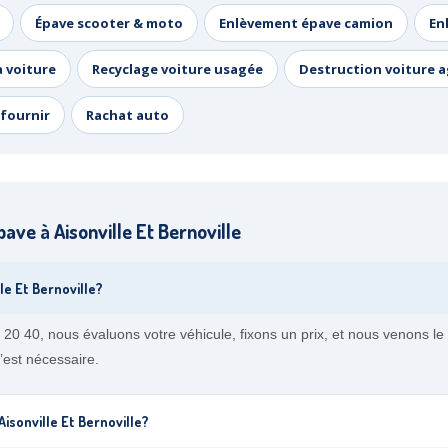
Épave scooter & moto
Enlèvement épave camion
En
a voiture
Recyclage voiture usagée
Destruction voiture 
fournir
Rachat auto
ve à Aisonville Et Bernoville
e Et Bernoville?
20 40, nous évaluons votre véhicule, fixons un prix, et nous venons le 
’est nécessaire.
isonville Et Bernoville?