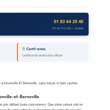
01 83 64 20 40
7j/7 de 7h à 23h — Gratuit
Certif remis
Certificat de destruction officiel
 à Aisonville Et Bernoville, sans tracas ni frais cachés.
nville-et-Bernoville
n prix défiant toute concurrence. Que votre voiture soit en
asser de votre véhicule et récupérer une partie de son prix