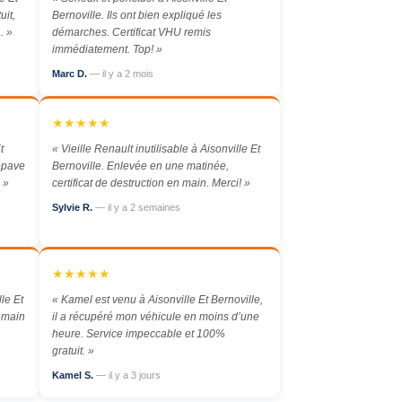
uit,
Bernoville. Ils ont bien expliqué les
. »
démarches. Certificat VHU remis
immédiatement. Top! »
Marc D.
— il y a 2 mois
★★★★★
t
« Vieille Renault inutilisable à Aisonville Et
 épave
Bernoville. Enlevée en une matinée,
 »
certificat de destruction en main. Merci! »
Sylvie R.
— il y a 2 semaines
★★★★★
le Et
« Kamel est venu à Aisonville Et Bernoville,
demain
il a récupéré mon véhicule en moins d’une
heure. Service impeccable et 100%
gratuit. »
Kamel S.
— il y a 3 jours