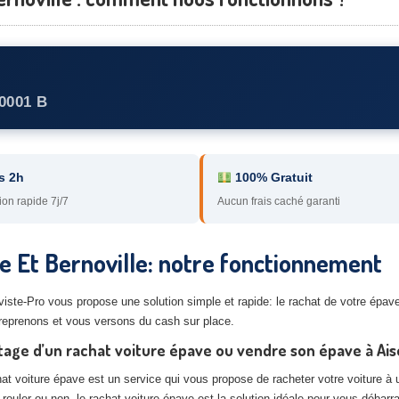
0001 B
s 2h
100% Gratuit
ion rapide 7j/7
Aucun frais caché garanti
le Et Bernoville: notre fonctionnement
aviste-Pro vous propose une solution simple et rapide: le rachat de votre épave
 reprenons et vous versons du cash sur place.
age d’un rachat voiture épave ou vendre son épave à Aiso
at voiture épave est un service qui vous propose de racheter votre voiture à u
 rouler ou non, le rachat voiture épave est la solution idéale pour vous débarr