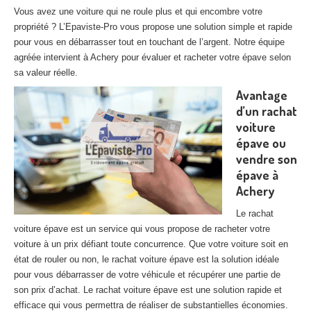
27
– Eure
Vous avez une voiture qui ne roule plus et qui encombre votre
propriété ? L’Epaviste-Pro vous propose une solution simple et rapide
10
– Aube
pour vous en débarrasser tout en touchant de l’argent. Notre équipe
agréée intervient à Achery pour évaluer et racheter votre épave selon
02
– Aisne
sa valeur réelle.
Avantage
Tous
les secteurs
d’un rachat
voiture
CENTRE
VHU AGRÉE
épave ou
Centre
agréé VHU Paris 75 : casse auto avec destruction
vendre son
épave à
Centre
agréé VHU 77 : casse auto avec destruction
Achery
Centre
agréé VHU 78 : casse auto avec destruction
Le rachat
voiture épave est un service qui vous propose de racheter votre
Centre
agréé VHU 91 : casse auto avec destruction
voiture à un prix défiant toute concurrence. Que votre voiture soit en
état de rouler ou non, le rachat voiture épave est la solution idéale
Centre
agréé VHU 92 : casse auto avec destruction
pour vous débarrasser de votre véhicule et récupérer une partie de
son prix d’achat. Le rachat voiture épave est une solution rapide et
Centre
agréé VHU 93 : casse auto avec destruction
efficace qui vous permettra de réaliser de substantielles économies.