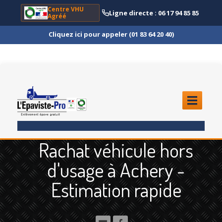
Centre VHU
Ligne directe : 06 17 94 85 85
Agréé
Cliquez ici pour appeler (01 83 64 20 40)
ACCUEIL
Rachat véhicule hors
ENLÈVEMENT
ÉPAVE
d'usage à Achery -
Quoi
?
Estimation rapide
Scooter
et Moto
Camion
et Poids Lourd