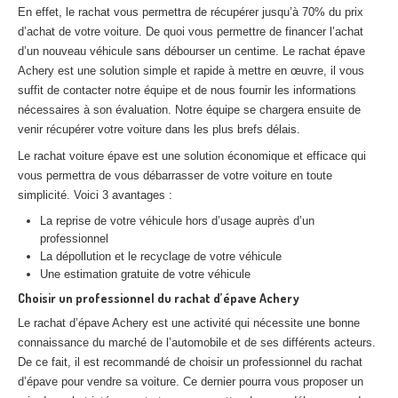
En effet, le rachat vous permettra de récupérer jusqu’à 70% du prix
Centre
agréé VHU 94 : casse auto avec destruction
d’achat de votre voiture. De quoi vous permettre de financer l’achat
Centre
agréé VHU 95 : casse auto avec destruction
d’un nouveau véhicule sans débourser un centime. Le rachat épave
Achery est une solution simple et rapide à mettre en œuvre, il vous
suffit de contacter notre équipe et de nous fournir les informations
DOCUMENTS
À JOINDRE
nécessaires à son évaluation. Notre équipe se chargera ensuite de
RACHAT
VÉHICULES
venir récupérer votre voiture dans les plus brefs délais.
Le rachat voiture épave est une solution économique et efficace qui
CONTACT
vous permettra de vous débarrasser de votre voiture en toute
simplicité. Voici 3 avantages :
01 83 64 20 40
La reprise de votre véhicule hors d’usage auprès d’un
professionnel
La dépollution et le recyclage de votre véhicule
Une estimation gratuite de votre véhicule
Choisir un professionnel du rachat d’épave Achery
Le rachat d’épave Achery est une activité qui nécessite une bonne
connaissance du marché de l’automobile et de ses différents acteurs.
De ce fait, il est recommandé de choisir un professionnel du rachat
d’épave pour vendre sa voiture. Ce dernier pourra vous proposer un