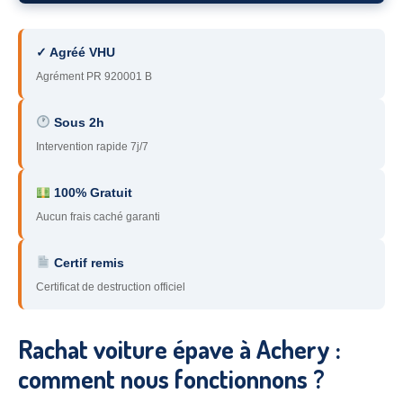
78
– Yvelines
✓ Agréé VHU
92
– Hauts-de-Seine
Agrément PR 920001 B
93
– Seine-Saint-Denis
Sous 2h
94
– Val-de-Marne
Intervention rapide 7j/7
95
– Val d’Oise
100% Gratuit
91
– Essonne
Aucun frais caché garanti
89
– Yonne
Certif remis
60
– Oise
Certificat de destruction officiel
51
– Marne
Rachat voiture épave à Achery :
45
– Loiret
comment nous fonctionnons ?
28
– Eure-et-Loir