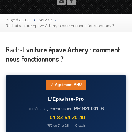
Utilitaire
Démolisseur
agrée VHU gratuit
Page d'accueil
Service
Rachat
voiture épave Achery : comment nous fonctionnons ?
Mettre
à la casse sa voiture
Dépollution
de véhicule hors d’usage gratuit
Rachat
voiture épave Achery : comment
Recyclage
voiture usagée gratuit
nous fonctionnons ?
Destruction
de voiture agréé
Epaviste
Gratuit
✓ Agrément VHU
Rachat
voiture accidentée
L’Epaviste-Pro
Où
?
PR 920001 B
Numéro d’agrément officiel :
75
– Paris
01 83 64 20 40
7j/7 de 7h à 23h — Gratuit
77
– Seine-et-Marne