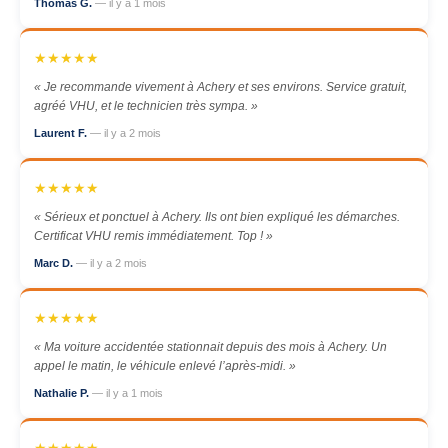
Thomas G.
— il y a 1 mois
★★★★★
« Je recommande vivement à Achery et ses environs. Service gratuit,
agréé VHU, et le technicien très sympa. »
Laurent F.
— il y a 2 mois
★★★★★
« Sérieux et ponctuel à Achery. Ils ont bien expliqué les démarches.
Certificat VHU remis immédiatement. Top ! »
Marc D.
— il y a 2 mois
★★★★★
« Ma voiture accidentée stationnait depuis des mois à Achery. Un
appel le matin, le véhicule enlevé l’après-midi. »
Nathalie P.
— il y a 1 mois