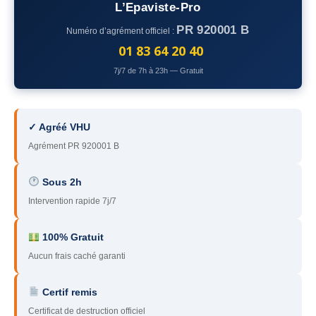
L’Epaviste-Pro
78
– Yvelines
PR 920001 B
Numéro d’agrément officiel :
92
– Hauts-de-Seine
01 83 64 20 40
7j/7 de 7h à 23h — Gratuit
93
– Seine-Saint-Denis
94
– Val-de-Marne
✓ Agréé VHU
95
– Val d’Oise
Agrément PR 920001 B
91
– Essonne
Sous 2h
89
– Yonne
Intervention rapide 7j/7
60
– Oise
100% Gratuit
51
– Marne
Aucun frais caché garanti
45
– Loiret
Certif remis
28
– Eure-et-Loir
Certificat de destruction officiel