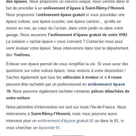
des épaves
. Nous proposons un service unique, nous venons dans le
Centre
agréé VHU 94 : casse auto avec destruction
but de procéder à un
enlèvement d’épave à Saint-Rémy-l’Honoré
.
Nous proposons l’
enlèvement épave gratuit
si vous possédez une
Centre
agréé VHU 95 : casse auto avec destruction
épave voiture, une épave scooter, une épave camion… qu’elle se
trouve en mer, au cœur de l’océan, dans votre jardin ou dans votre
DOCUMENTS
À JOINDRE
garage. Nous assurons
l’enlèvement d’épave gratuit de votre VHU
.
La solution « rachat épave » vous convient ? Contactez-nous pour
RACHAT
VÉHICULES
venir évaluer votre épave. Nous intervenons dans tout le département
CONTACT
des
Yvelines.
Enlever son épave permet de vous simplifier la vie. SI vous avez des
questions sur votre voiture épave, nous restons à votre disposition !
01 83 64 20 40
Sachez également que tous les
véhicules à moteur
et à
4 roues
enlèvement épave
peuvent être rachetés par un professionnel en
78
. Nous pouvons également racheter certaines
pièces détachées de
votre voiture
Notre périmètre d’intervention est axé sur toute l’Ile-de-France. Nous
intervenons à
Saint-Rémy-l’Honoré,
mais nous pouvons aussi
enlèvement d’épave gratuit 92
intervenir pour un
ou dans le 91, si
épaviste 91
vous cherchez un
.