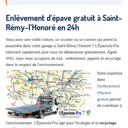
27
– Eure
Enlèvement d’épave gratuit à Saint-
10
– Aube
Rémy-l’Honoré en 24h
02
– Aisne
Tous
les secteurs
Vous avez une vieille voiture, un scooter ou un camion qui prend la
poussière dans votre garage à Saint-Rémy-l’Honoré ? L’Épaviste-Pro
intervient rapidement pour vous en débarrasser gratuitement. Agréé
CENTRE
VHU AGRÉE
VHU, nous nous occupons de tout : enlèvement, papiers et recyclage
Centre
agréé VHU Paris 75 : casse auto avec destruction
dans le respect de l’environnement.
Notre expertise
Centre
agréé VHU 77 : casse auto avec destruction
dans
enlèvement
l’
Centre
agréé VHU 78 : casse auto avec destruction
d’épave
Centre
agréé VHU 91 : casse auto avec destruction
gratuit
permet
de contribuer à
Centre
agréé VHU 92 : casse auto avec destruction
Centre
agréé VHU 93 : casse auto avec destruction
l’environnement. L’Épaviste-Pro agit pour l’écologie et le
recyclage