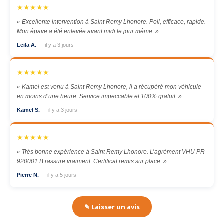
★★★★★
« Excellente intervention à Saint Remy Lhonore. Poli, efficace, rapide.
Mon épave a été enlevée avant midi le jour même. »
Leila A.
— il y a 3 jours
★★★★★
« Kamel est venu à Saint Remy Lhonore, il a récupéré mon véhicule
en moins d’une heure. Service impeccable et 100% gratuit. »
Kamel S.
— il y a 3 jours
★★★★★
« Très bonne expérience à Saint Remy Lhonore. L’agrément VHU PR
920001 B rassure vraiment. Certificat remis sur place. »
Pierre N.
— il y a 5 jours
✎ Laisser un avis