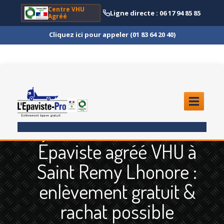
Centre VHU
Ligne directe : 06 17 94 85 85
Agréé
Cliquez ici pour appeler (01 83 64 20 40)
ACCUEIL
Épaviste agréé VHU à
ENLÈVEMENT
ÉPAVE
Saint Remy Lhonore :
Quoi
?
enlèvement gratuit &
Scooter
et Moto
rachat possible
Camion
et Poids Lourd