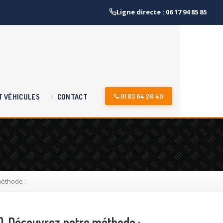
Ligne directe : 06 17 94 85 85
01 83 64 20 40
T
VÉHICULES
CONTACT
méthode :
). Découvrez notre méthode :