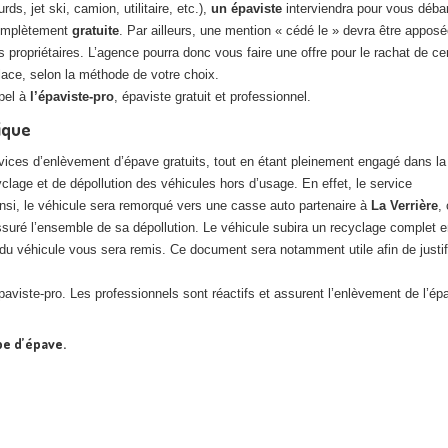
s, jet ski, camion, utilitaire, etc.),
un épaviste
interviendra pour vous débar
complètement
gratuite
. Par ailleurs, une mention « cédé le » devra être apposée
opriétaires. L’agence pourra donc vous faire une offre pour le rachat de cer
lace, selon la méthode de votre choix.
ppel à
l’épaviste-pro
, épaviste gratuit et professionnel.
ique
vices d’enlèvement d’épave gratuits, tout en étant pleinement engagé dans la
lage et de dépollution des véhicules hors d’usage. En effet, le service
insi, le véhicule sera remorqué vers une casse auto partenaire à
La Verrière
, 
suré l’ensemble de sa dépollution. Le véhicule subira un recyclage complet 
 du véhicule vous sera remis. Ce document sera notamment utile afin de justif
épaviste-pro. Les professionnels sont réactifs et assurent l’enlèvement de l’ép
pe d’épave.