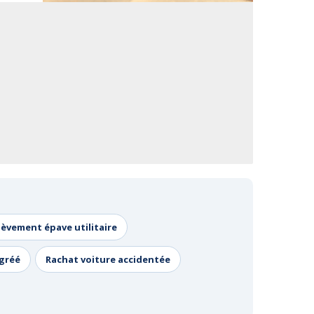
lèvement épave utilitaire
agréé
Rachat voiture accidentée