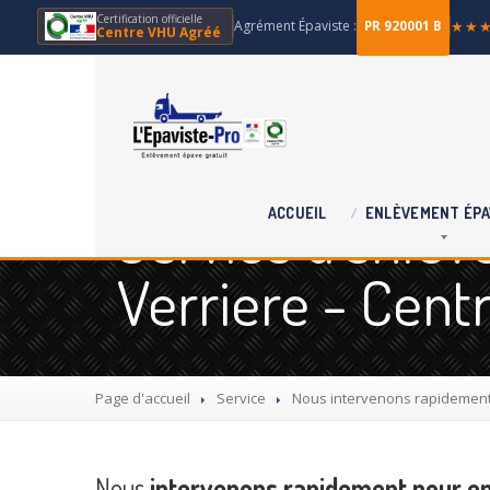
Certification officielle
Agrément Épaviste :
★★
PR 920001 B
Centre VHU Agréé
Service d'enlèv
ACCUEIL
ENLÈVEMENT
ÉPA
Verriere - Cent
Page d'accueil
Service
Nous
intervenons rapidement 
Nous
intervenons rapidement pour en