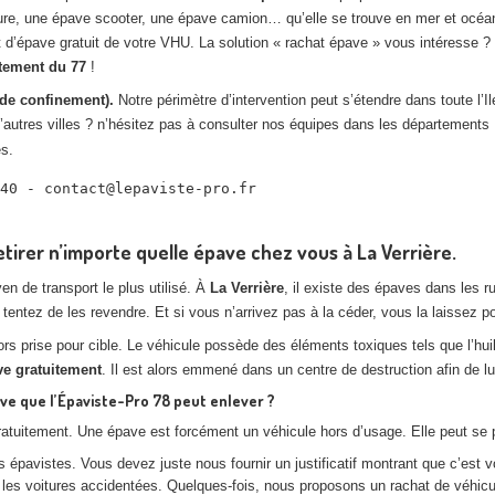
ure, une épave scooter, une épave camion… qu’elle se trouve en mer et océa
 d’épave gratuit de votre VHU. La solution « rachat épave » vous intéresse ?
rtement du 77
!
de confinement).
Notre périmètre d’intervention peut s’étendre dans toute l’Il
’autres villes ? n’hésitez pas à consulter nos équipes dans les départements 
es.
40 - contact@lepaviste-pro.fr

tirer n’importe quelle épave chez vous à La Verrière.
n de transport le plus utilisé. À
La Verrière
, il existe des épaves dans les r
tentez de les revendre. Et si vous n’arrivez pas à la céder, vous la laissez p
lors prise pour cible. Le véhicule possède des éléments toxiques tels que l’hu
ve gratuitement
. Il est alors emmené dans un centre de destruction afin de lu
ve que l’Épaviste-Pro 78 peut enlever ?
ratuitement. Une épave est forcément un véhicule hors d’usage. Elle peut se p
épavistes. Vous devez juste nous fournir un justificatif montrant que c’est vo
 voitures accidentées. Quelques-fois, nous proposons un rachat de véhicule l