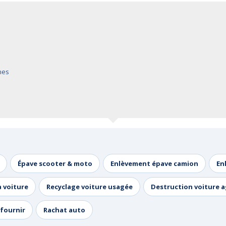
ines
Épave scooter & moto
Enlèvement épave camion
En
a voiture
Recyclage voiture usagée
Destruction voiture 
fournir
Rachat auto