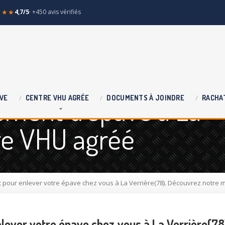
★★★
4,7/5
· +450 avis vérifiés
ement d'épave à La
VE
CENTRE
VHU AGRÉE
DOCUMENTS
À JOINDRE
RACHA
re VHU agréé
pour enlever votre épave chez vous à La Verrière(78). Découvrez notre 
lever votre épave chez vous à La Verrière(78