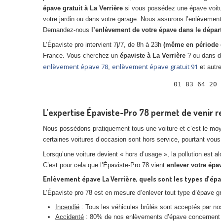
épave gratuit à La Verrière
si vous possédez une épave voit
votre jardin ou dans votre garage. Nous assurons l’enlèvement
Demandez-nous
l’enlèvement de votre épave dans le dépa
L’Épaviste pro intervient 7j/7, de 8h à 23h
(même en période 
France. Vous cherchez un
épaviste à La Verrière
? ou dans d
enlèvement épave 78
enlèvement épave gratuit 91
,
et autr
 01 83 64 20 
L’expertise Épaviste-Pro 78 permet de venir re
Nous possédons pratiquement tous une voiture et c’est le moye
certaines voitures d’occasion sont hors service, pourtant vous 
Lorsqu’une voiture devient « hors d’usage », la pollution est a
C’est pour cela que l’Épaviste-Pro 78 vient
enlever votre épa
Enlèvement épave La Verrière, quels sont les types d’épa
L’Épaviste pro 78 est en mesure d’enlever tout type d’épave g
Incendié
: Tous les véhicules brûlés sont acceptés par nos 
Accidenté
: 80% de nos enlèvements d’épave concernent les