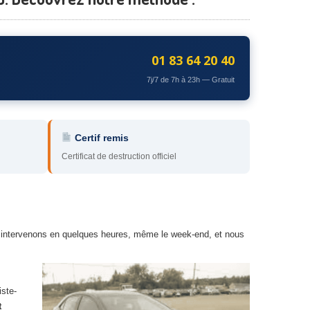
01 83 64 20 40
7j/7 de 7h à 23h — Gratuit
Certif remis
Certificat de destruction officiel
ous intervenons en quelques heures, même le week-end, et nous
iste-
t