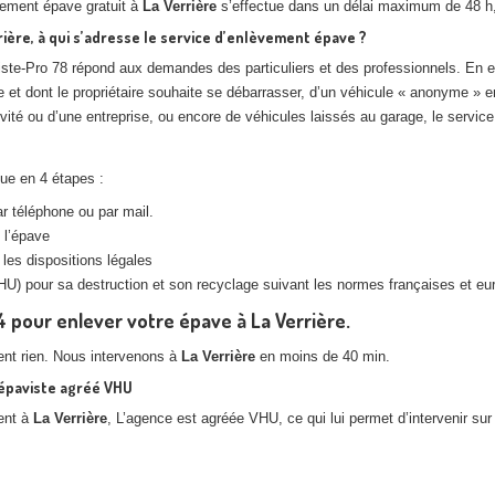
vement épave gratuit à
La Verrière
s’effectue dans un délai maximum de 48 h, 
rière, à qui s’adresse le service d’enlèvement épave ?
ste-Pro 78 répond aux demandes des particuliers et des professionnels. En eff
 et dont le propriétaire souhaite se débarrasser, d’un véhicule « anonyme » e
ivité ou d’une entreprise, ou encore de véhicules laissés au garage, le service
ue en 4 étapes :
par téléphone ou par mail.
 l’épave
n les dispositions légales
U) pour sa destruction et son recyclage suivant les normes françaises et eur
4 pour enlever votre épave à La Verrière.
ent rien. Nous intervenons à
La Verrière
en moins de 40 min.
 épaviste agréé VHU
ient à
La Verrière
, L’agence est agréée VHU, ce qui lui permet d’intervenir su