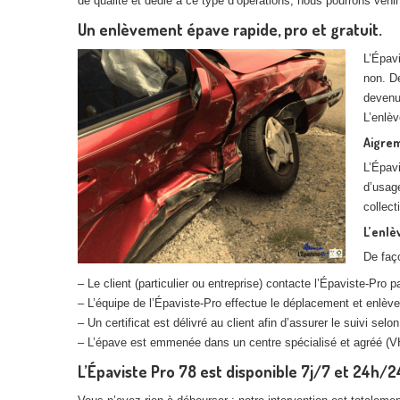
de qualité et dédié à ce type d’opérations, nous pourrons venir
Un enlèvement épave rapide, pro et gratuit.
L’Épavi
non. De
devenus
L’enlè
Aigrem
L’Épavi
d’usage
collect
L’enlè
De faç
– Le client (particulier ou entreprise) contacte l’Épaviste-Pro 
– L’équipe de l’Épaviste-Pro effectue le déplacement et enlève
– Un certificat est délivré au client afin d’assurer le suivi selo
– L’épave est emmenée dans un centre spécialisé et agréé (VH
L’Épaviste Pro 78 est disponible 7j/7 et 24h/