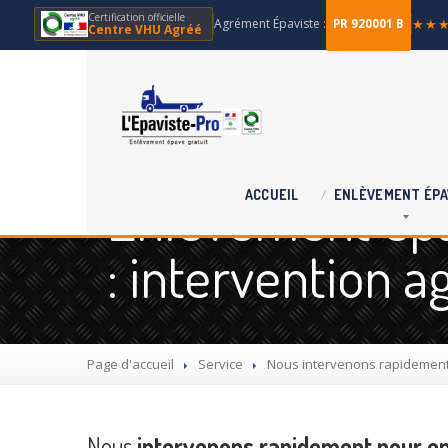
Certification officielle
Agrément Épaviste :
★★
PR 920001 B
Centre VHU Agréé
Enlèvement épa
ACCUEIL
ENLÈVEMENT
ÉPA
: intervention 
Page d'accueil
Service
Nous
intervenons rapidement 
Nous
intervenons rapidement pour en