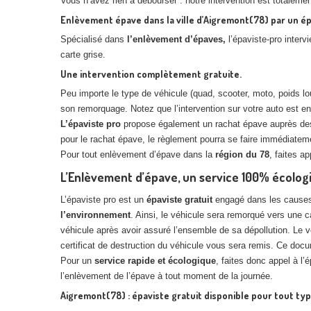
Vous n’avez rien à débourser : notre intervention est totalemen
Enlèvement épave dans la ville d’Aigremont(78) par un é
Spécialisé dans
l’enlèvement d’épaves,
l’épaviste-pro intervi
carte grise.
Une intervention complètement gratuite.
Peu importe le type de véhicule (quad, scooter, moto, poids lourd
son remorquage. Notez que l’intervention sur votre auto est e
L’épaviste pro
propose également un rachat épave auprès des 
pour le rachat épave, le règlement pourra se faire immédiatem
Pour tout enlèvement d’épave dans la
région du 78
, faites a
L’Enlèvement d’épave, un service 100% écolog
L’épaviste pro est un
épaviste gratuit
engagé dans les causes 
l’environnement
. Ainsi, le véhicule sera remorqué vers une 
véhicule après avoir assuré l’ensemble de sa dépollution. Le 
certificat de destruction du véhicule vous sera remis. Ce docu
Pour un
service rapide et écologique
, faites donc appel à l
l’enlèvement de l’épave à tout moment de la journée.
Aigremont(78) : épaviste gratuit disponible pour tout typ