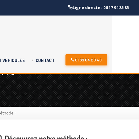
Ligne directe : 06 17 94 85 85
ont
01 83 64 20 40
T
VÉHICULES
CONTACT
éthode :
). Découvrez notre méthode :