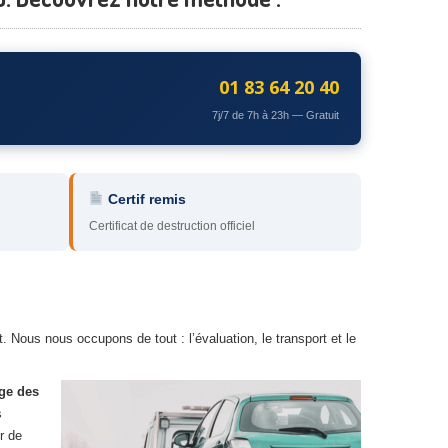
01 83 64 20 40
7j/7 de 7h à 23h — Gratuit
Certif remis
Certificat de destruction officiel
. Nous nous occupons de tout : l’évaluation, le transport et le
ge des
s
r de