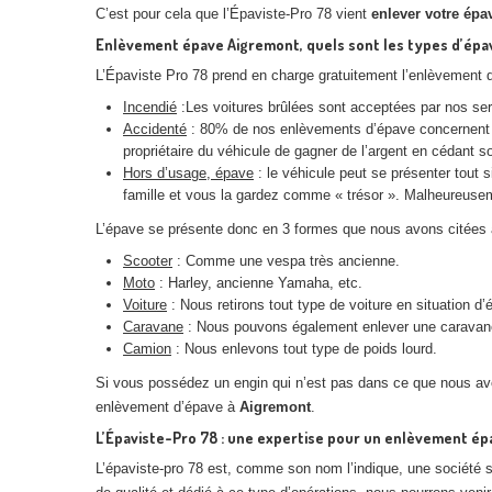
C’est pour cela que l’Épaviste-Pro 78 vient
enlever votre épa
Enlèvement épave Aigremont, quels sont les types d’épav
L’Épaviste Pro 78 prend en charge gratuitement l’enlèvement d
Incendié
:Les voitures brûlées sont acceptées par nos servi
Accidenté
: 80% de nos enlèvements d’épave concernent le
propriétaire du véhicule de gagner de l’argent en cédant s
Hors d’usage, épave
: le véhicule peut se présenter tout s
famille et vous la gardez comme « trésor ». Malheureuse
L’épave se présente donc en 3 formes que nous avons citées 
Scooter
: Comme une vespa très ancienne.
Moto
: Harley, ancienne Yamaha, etc.
Voiture
: Nous retirons tout type de voiture en situation d’
Caravane
: Nous pouvons également enlever une caravane q
Camion
: Nous enlevons tout type de poids lourd.
Si vous possédez un engin qui n’est pas dans ce que nous avo
enlèvement d’épave à
Aigremont
.
L’Épaviste-Pro 78 : une expertise pour un enlèvement ép
L’épaviste-pro 78 est, comme son nom l’indique, une société s