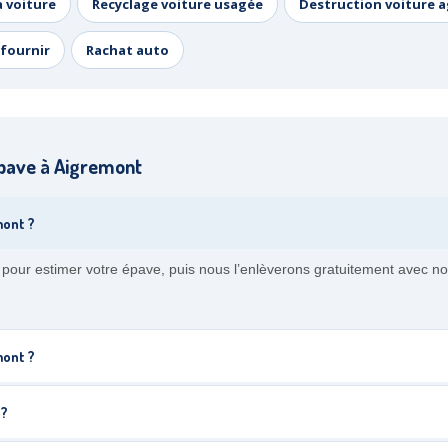
a voiture
Recyclage voiture usagée
Destruction voiture 
fournir
Rachat auto
pave à Aigremont
mont ?
 pour estimer votre épave, puis nous l’enlèverons gratuitement avec
mont ?
 ?