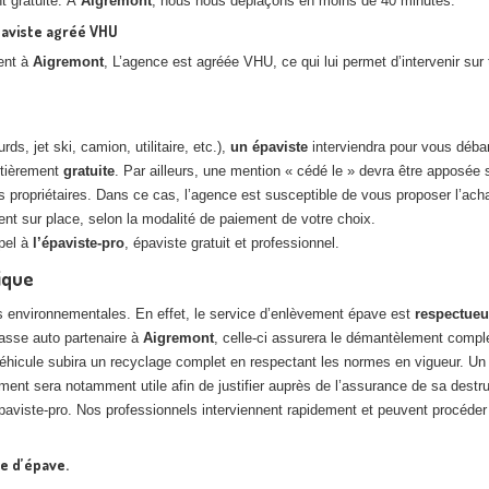
t gratuite. À
Aigremont
, nous nous déplaçons en moins de 40 minutes.
paviste agréé VHU
ent à
Aigremont
, L’agence est agréée VHU, ce qui lui permet d’intervenir su
s, jet ski, camion, utilitaire, etc.),
un épaviste
interviendra pour vous débar
ntièrement
gratuite
. Par ailleurs, une mention « cédé le » devra être apposée s
propriétaires. Dans ce cas, l’agence est susceptible de vous proposer l’acha
ent sur place, selon la modalité de paiement de votre choix.
ppel à
l’épaviste-pro
, épaviste gratuit et professionnel.
ique
environnementales. En effet, le service d’enlèvement épave est
respectueu
casse auto partenaire à
Aigremont
, celle-ci assurera le démantèlement compl
véhicule subira un recyclage complet en respectant les normes en vigueur. Un
ment sera notamment utile afin de justifier auprès de l’assurance de sa destru
’épaviste-pro. Nos professionnels interviennent rapidement et peuvent procéder
e d’épave.