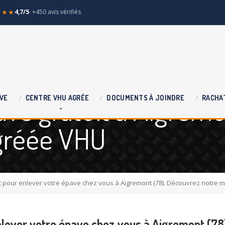
★★★
4,7/5
· +450 avis vérifiés
ve gratuit à Aigrem
VE
CENTRE
VHU AGRÉE
DOCUMENTS
À JOINDRE
RACHA
agréée VHU
pour enlever votre épave chez vous à Aigremont (78). Découvrez notre m
lever votre épave chez vous à Aigremont (78