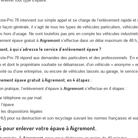
 enlever tout type d’épave.
ste-Pro 78 intervient sur simple appel et se charge de l’enlèvement rapide et 
 façon générale, il s’agit de tous les types de véhicules particuliers, véhicule
 hors d’usage. Ne sont toutefois pas pris en compte les véhicules industriel
vement épave gratuit à
Aigremont
s’effectue dans un délai maximum de 48 h, 
ont, à qui s’adresse le service d’enlèvement épave ?
ste-Pro 78 répond aux demandes des particuliers et des professionnels. En eff
 et dont le propriétaire souhaite se débarrasser, d’un véhicule « anonyme » e
ivité ou d’une entreprise, ou encore de véhicules laissés au garage, le service
vement épave gratuit à Aigremont, en 4 étapes :
on pratique, l’enlèvement d’épave à
Aigremont
s’effectue en 4 étapes :
par téléphone ou par mail.
 l’épave
n les dispositions légales
U) pour sa destruction et son recyclage suivant les normes françaises et eur
24 pour enlever votre épave à Aigremont.