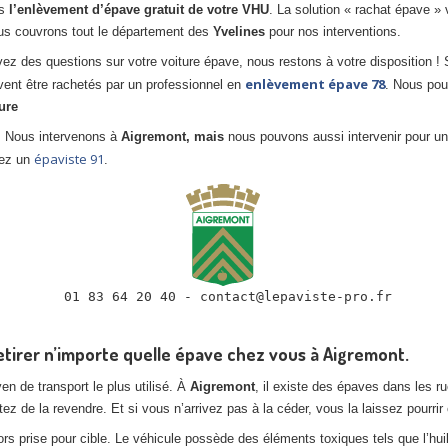
ns
l’enlèvement d’épave gratuit de votre VHU
. La solution « rachat épave »
ous couvrons tout le département des
Yvelines
pour nos interventions.
vez des questions sur votre voiture épave, nous restons à votre disposition !
enlèvement épave 78
ent être rachetés par un professionnel en
. Nous po
ure
ce. Nous intervenons à
Aigremont, mais
nous pouvons aussi intervenir pour un
épaviste 91
hez un
.
 01 83 64 20 40 - contact@lepaviste-pro.fr

etirer n’importe quelle épave chez vous à Aigremont.
n de transport le plus utilisé. À
Aigremont
, il existe des épaves dans les r
ntez de la revendre. Et si vous n’arrivez pas à la céder, vous la laissez pourri
lors prise pour cible. Le véhicule possède des éléments toxiques tels que l’hu